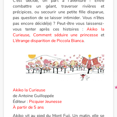
C’est décidé, on part à l’aventure ! Entre
combattre un géant, traverser rivières et
précipices, ou secourir une petite fille disparue,
Princesses et princes, rois, reines et dragons
pas question de se laisser intimider. Vous n’êtes
pas encore décidé(e) ? Peut-être vous laisserez-
Ogres, monstres et sorcières
vous tenter après ces histoires :
Akiko la
Curieuse
,
Comment séduire une princesse
et
Héroïnes et héros
L’étrange disparition de Piccola Bianca
.
Écologie, nature, saisons
Les animaux
Voyage, épopée, enquête, aventure
Autour du monde
Akiko la Curieuse
de Antoine Guilloppée
Éditeur :
Picquier Jeunesse
Apprentissage
À partir de 5 ans
Art, espace, activité
Akiko vit au pied du Mont Fuji. Un matin, elle se