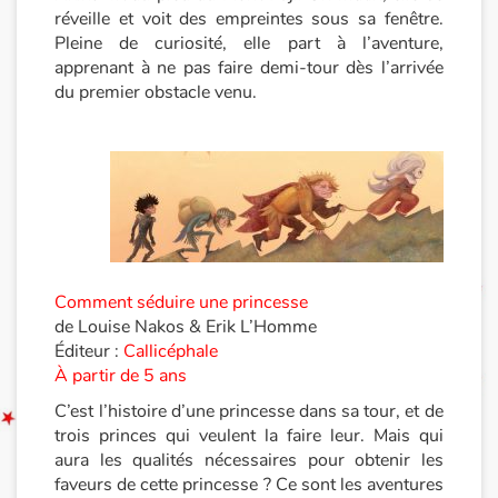
réveille et voit des empreintes sous sa fenêtre.
Pleine de curiosité, elle part à l’aventure,
Documentaires
apprenant à ne pas faire demi-tour dès l’arrivée
du premier obstacle venu.
En famille
Quotidien et loisirs
À l'école
Fêtes et évènements
Comment séduire une princesse
Amour et amitié
de Louise Nakos & Erik L’Homme
Éditeur :
Callicéphale
Sujets de société
À partir de 5 ans
C’est l’histoire d’une princesse dans sa tour, et de
Émotions et sentiments
trois princes qui veulent la faire leur. Mais qui
aura les qualités nécessaires pour obtenir les
Formats et illustrations
faveurs de cette princesse ? Ce sont les aventures