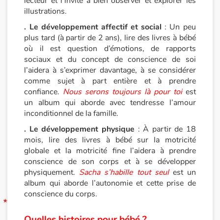
lecteur et l’invite à bien observer et explorer les
illustrations.
Blog
. Le développement affectif et social
: Un peu
plus tard (à partir de 2 ans), lire des livres à bébé
Actualités
où il est question d’émotions, de rapports
sociaux et du concept de conscience de soi
Par thématique
l’aidera à s’exprimer davantage, à se considérer
comme sujet à part entière et à prendre
confiance.
Nous serons toujours là pour toi
est
Rencontres et témoignages
un album qui aborde avec tendresse l’amour
inconditionnel de la famille.
Contes d'ici et d'ailleurs
. Le développement physique
: À partir de 18
mois, lire des livres à bébé sur la motricité
Autour de la lecture
globale et la motricité fine l’aidera à prendre
conscience de son corps et à se développer
Apprendre à lire
physiquement.
Sacha s’habille tout seul
est un
album qui aborde l’autonomie et cette prise de
Livre audio
conscience du corps.
Activités et ateliers
Quelles histoires pour bébé ?