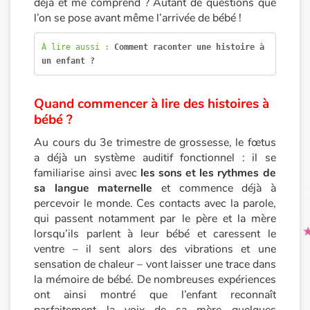
déjà et me comprend ? Autant de questions que
l’on se pose avant même l’arrivée de bébé !
Princesses et princes, rois, reines et dragons
À lire aussi : 
Comment raconter une histoire à 
un enfant ?
Ogres, monstres et sorcières
Héroïnes et héros
Quand commencer à lire des histoires à
bébé ?
Écologie, nature, saisons
Au cours du 3e trimestre de grossesse, le fœtus
a déjà un système auditif fonctionnel : il se
Les animaux
familiarise ainsi avec
les sons et les rythmes de
sa langue maternelle
et commence déjà à
Voyage, épopée, enquête, aventure
percevoir le monde. Ces contacts avec la parole,
qui passent notamment par le père et la mère
lorsqu’ils parlent à leur bébé et caressent le
Autour du monde
ventre – il sent alors des vibrations et une
sensation de chaleur – vont laisser une trace dans
Apprentissage
la mémoire de bébé. De nombreuses expériences
ont ainsi montré que l’enfant reconnaît
Art, espace, activité