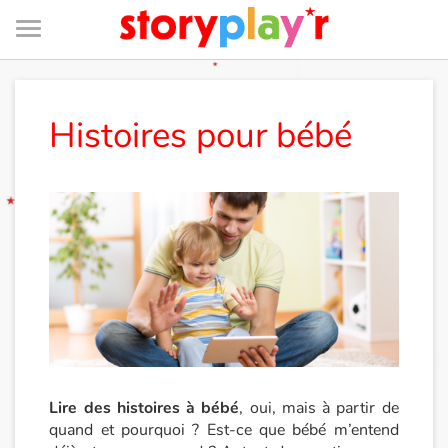
Menu
Je me connecte
Histoires pour bébé
Tester gratuitement
Bibliothèque
Prix
Accueil
Contes d'ici et d'ailleurs
Lire des histoires à bébé
, oui, mais à partir de
quand et pourquoi ? Est-ce que bébé m’entend
Fable, mythe, littérature et poésie