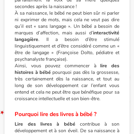
parfaitement la voix de sa mère quelques
secondes après la naissance !
Documentaires
À sa naissance, le bébé ne peut bien sûr ni parler
ni exprimer de mots, mais cela ne veut pas dire
qu’il est « sans langage ». Un bébé a besoin de
En famille
marques d’affection, mais aussi d’
interactivité
langagière
. Il a besoin d’être stimulé
Quotidien et loisirs
linguistiquement et d’être considéré comme un «
être de langage » (Françoise Dolto, pédiatre et
À l'école
psychanalyste française).
Ainsi, vous pouvez commencer à
lire des
Fêtes et évènements
histoires à bébé
pourquoi pas dès la grossesse,
très certainement dès la naissance, et tout au
Amour et amitié
long de son développement car l’enfant vous
entend et cela ne peut être que bénéfique pour sa
croissance intellectuelle et son bien-être.
Sujets de société
Pourquoi lire des livres à bébé ?
Émotions et sentiments
Lire des livres à bébé
contribue à son
Formats et illustrations
développement et à son éveil. De sa naissance à