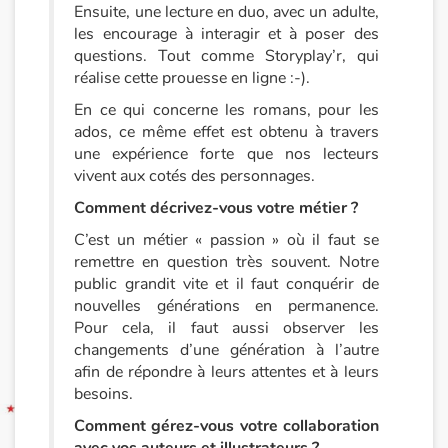
Ensuite, une lecture en duo, avec un adulte,
les encourage à interagir et à poser des
Blog
questions. Tout comme Storyplay’r, qui
réalise cette prouesse en ligne :-).
Actualités
En ce qui concerne les romans, pour les
ados, ce même effet est obtenu à travers
Par thématique
une expérience forte que nos lecteurs
vivent aux cotés des personnages.
Rencontres et témoignages
Comment décrivez-vous votre métier ?
Contes d'ici et d'ailleurs
C’est un métier « passion » où il faut se
remettre en question très souvent. Notre
public grandit vite et il faut conquérir de
Autour de la lecture
nouvelles générations en permanence.
Pour cela, il faut aussi observer les
Apprendre à lire
changements d’une génération à l’autre
afin de répondre à leurs attentes et à leurs
Livre audio
besoins.
Comment gérez-vous votre collaboration
Activités et ateliers