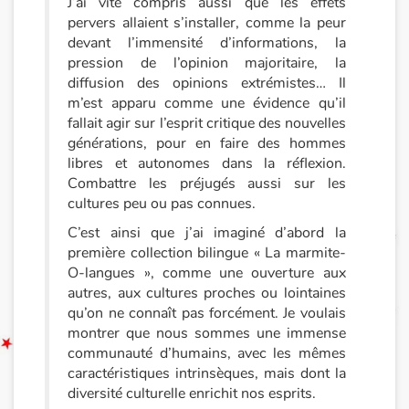
J’ai vite compris aussi que les effets
pervers allaient s’installer, comme la peur
Documentaires
devant l’immensité d’informations, la
pression de l’opinion majoritaire, la
En famille
diffusion des opinions extrémistes… Il
m’est apparu comme une évidence qu’il
fallait agir sur l’esprit critique des nouvelles
Quotidien et loisirs
générations, pour en faire des hommes
libres et autonomes dans la réflexion.
À l'école
Combattre les préjugés aussi sur les
cultures peu ou pas connues.
Fêtes et évènements
C’est ainsi que j’ai imaginé d’abord la
première collection bilingue « La marmite-
Amour et amitié
O-langues », comme une ouverture aux
autres, aux cultures proches ou lointaines
Sujets de société
qu’on ne connaît pas forcément. Je voulais
montrer que nous sommes une immense
Émotions et sentiments
communauté d’humains, avec les mêmes
caractéristiques intrinsèques, mais dont la
diversité culturelle enrichit nos esprits.
Formats et illustrations