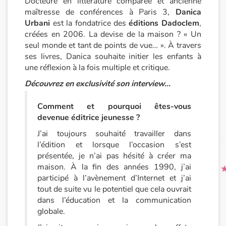
Docteure en littérature comparée et ancienne
maîtresse de conférences à Paris 3,
Danica
Urbani
est la fondatrice des
éditions Dadoclem
,
Princesses et princes, rois, reines et dragons
créées en 2006. La devise de la maison ? « Un
seul monde et tant de points de vue… ». À travers
Ogres, monstres et sorcières
ses livres, Danica souhaite initier les enfants à
une réflexion à la fois multiple et critique.
Héroïnes et héros
Découvrez en exclusivité son interview…
Écologie, nature, saisons
Comment et pourquoi êtes-vous
devenue éditrice jeunesse ?
Les animaux
J’ai toujours souhaité travailler dans
l’édition et lorsque l’occasion s’est
Voyage, épopée, enquête, aventure
présentée, je n’ai pas hésité à créer ma
maison. À la fin des années 1990, j’ai
Autour du monde
participé à l’avènement d’Internet et j’ai
tout de suite vu le potentiel que cela ouvrait
Apprentissage
dans l’éducation et la communication
globale.
Art, espace, activité