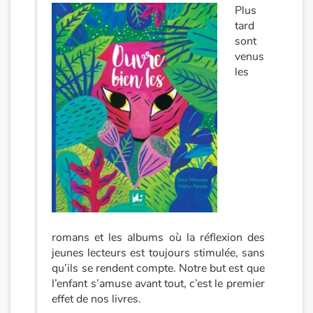
Plus
Catalogue anglais
tard
sont
venus
les
Contraste +
Aide
Accueil
Famille
Écoles
romans et les albums où la réflexion des
jeunes lecteurs est toujours stimulée, sans
Médiathèques
qu’ils se rendent compte. Notre but est que
l’enfant s’amuse avant tout, c’est le premier
Vidéos & Tutoriaux
effet de nos livres.