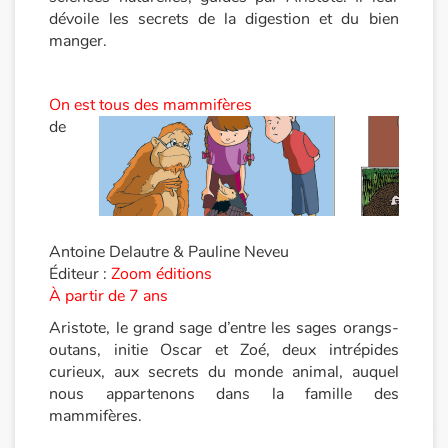
dévoile les secrets de la digestion et du bien
Catalogue anglais
manger.
On est tous des mammifères
Contraste +
de
Aide
Accueil
Antoine Delautre & Pauline Neveu
Famille
Éditeur :
Zoom éditions
À partir de 7 ans
Écoles
Aristote, le grand sage d’entre les sages orangs-
outans, initie Oscar et Zoé, deux intrépides
Médiathèques
curieux, aux secrets du monde animal, auquel
nous appartenons dans la famille des
Vidéos & Tutoriaux
mammifères.