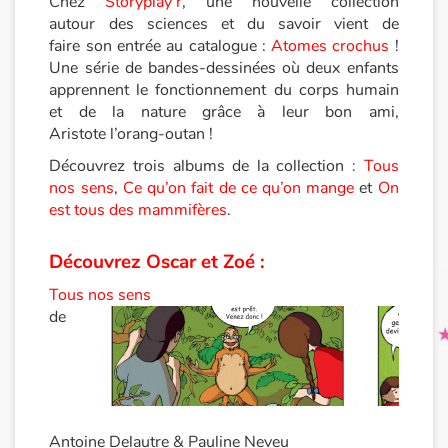
Chez
Storyplay’r
, une nouvelle collection
autour des sciences et du savoir vient de
faire son entrée au catalogue :
Atomes crochus
!
Princesses et princes, rois, reines et dragons
Une série de bandes-dessinées où deux enfants
apprennent le fonctionnement du corps humain
Ogres, monstres et sorcières
et de la nature grâce à leur bon ami,
Aristote l’orang-outan !
Héroïnes et héros
Découvrez trois albums de la collection :
Tous
nos sens
,
Ce qu’on fait de ce qu’on mange
et
On
Écologie, nature, saisons
est tous des mammifères
.
Les animaux
Découvrez Oscar et Zoé :
Voyage, épopée, enquête, aventure
Tous nos sens
de
Autour du monde
Apprentissage
Art, espace, activité
Antoine Delautre & Pauline Neveu