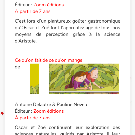
Éditeur :
Zoom éditions
À partir de 7 ans
Documentaires
C’est lors d’un plantureux goûter gastronomique
En famille
qu’Oscar et Zoé font l’apprentissage de tous nos
moyens de perception grâce à la science
d’Aristote.
Quotidien et loisirs
À l'école
Ce qu’on fait de ce qu’on mange
de
Fêtes et évènements
Amour et amitié
Sujets de société
Antoine Delautre & Pauline Neveu
Éditeur :
Zoom éditions
Émotions et sentiments
À partir de 7 ans
Oscar et Zoé continuent leur exploration des
Formats et illustrations
sciences naturelles, guidés par Aristote. Il leur