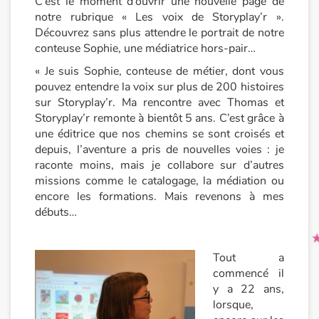
C’est le moment d’ouvrir une nouvelle page de
notre rubrique « Les voix de Storyplay’r ».
Découvrez sans plus attendre le portrait de notre
Princesses et princes, rois, reines et dragons
conteuse Sophie, une médiatrice hors-pair…
Ogres, monstres et sorcières
« Je suis Sophie, conteuse de métier, dont vous
pouvez entendre la voix sur plus de 200 histoires
sur Storyplay’r. Ma rencontre avec Thomas et
Héroïnes et héros
Storyplay’r remonte à bientôt 5 ans. C’est grâce à
une éditrice que nos chemins se sont croisés et
Écologie, nature, saisons
depuis, l’aventure a pris de nouvelles voies : je
raconte moins, mais je collabore sur d’autres
Les animaux
missions comme le catalogage, la médiation ou
encore les formations. Mais revenons à mes
Voyage, épopée, enquête, aventure
débuts…
Autour du monde
Tout a
commencé il
Apprentissage
y a 22 ans,
lorsque,
Art, espace, activité