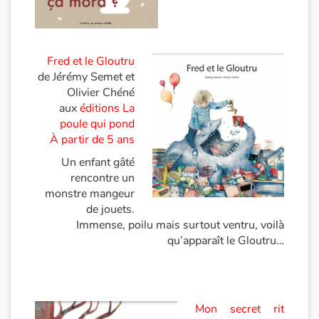
Apprendre les langues
Dyslexie, troubles de la lecture
Fred et le Gloutru
de Jérémy Semet et
Olivier Chéné
Nos listes de lecture
aux
éditions La
poule qui pond
Les plus lus
À partir de 5 ans
Un enfant gâté
Coups de coeur
rencontre un
monstre mangeur
de jouets.
Immense, poilu mais surtout ventru, voilà
qu’apparaît le Gloutru…
Mon secret rit