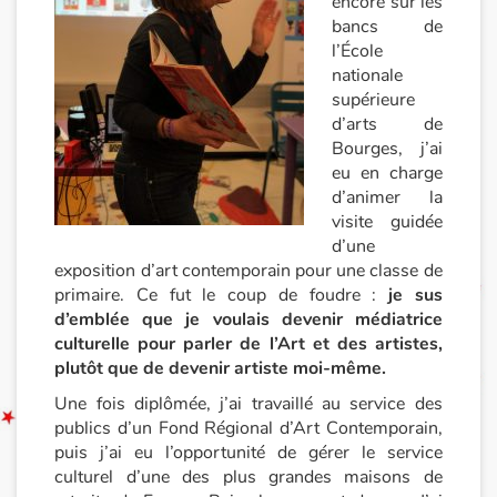
encore sur les
bancs de
Documentaires
l’École
nationale
En famille
supérieure
d’arts de
Bourges, j’ai
Quotidien et loisirs
eu en charge
d’animer la
À l'école
visite guidée
d’une
Fêtes et évènements
exposition d’art contemporain pour une classe de
primaire. Ce fut le coup de foudre :
je sus
Amour et amitié
d’emblée que je voulais devenir médiatrice
culturelle pour parler de l’Art et des artistes,
plutôt que de devenir artiste moi-même.
Sujets de société
Une fois diplômée, j’ai travaillé au service des
Émotions et sentiments
publics d’un Fond Régional d’Art Contemporain,
puis j’ai eu l’opportunité de gérer le service
culturel d’une des plus grandes maisons de
Formats et illustrations