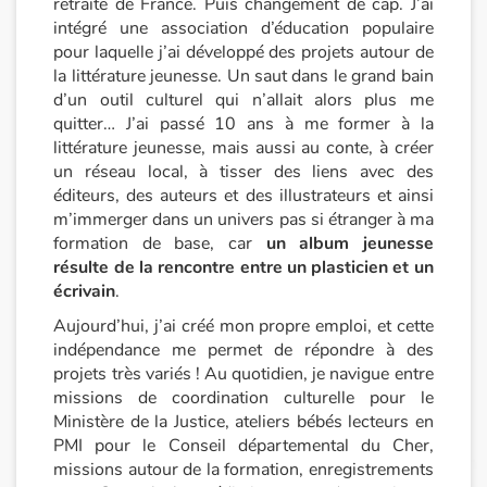
retraite de France. Puis changement de cap. J’ai
intégré une association d’éducation populaire
Catalogue anglais
pour laquelle j’ai développé des projets autour de
la littérature jeunesse. Un saut dans le grand bain
d’un outil culturel qui n’allait alors plus me
quitter… J’ai passé 10 ans à me former à la
Contraste +
littérature jeunesse, mais aussi au conte, à créer
un réseau local, à tisser des liens avec des
Aide
éditeurs, des auteurs et des illustrateurs et ainsi
m’immerger dans un univers pas si étranger à ma
Accueil
formation de base, car
un album jeunesse
résulte de la rencontre entre un plasticien et un
écrivain
.
Famille
Aujourd’hui, j’ai créé mon propre emploi, et cette
Écoles
indépendance me permet de répondre à des
projets très variés ! Au quotidien, je navigue entre
missions de coordination culturelle pour le
Médiathèques
Ministère de la Justice, ateliers bébés lecteurs en
PMI pour le Conseil départemental du Cher,
Vidéos & Tutoriaux
missions autour de la formation, enregistrements