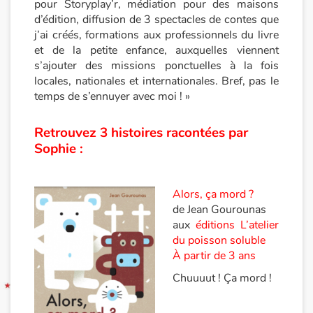
pour Storyplay’r, médiation pour des maisons
d’édition, diffusion de 3 spectacles de contes que
Blog
j’ai créés, formations aux professionnels du livre
et de la petite enfance, auxquelles viennent
Actualités
s’ajouter des missions ponctuelles à la fois
locales, nationales et internationales. Bref, pas le
temps de s’ennuyer avec moi ! »
Par thématique
Retrouvez 3 histoires racontées par
Rencontres et témoignages
Sophie :
Contes d'ici et d'ailleurs
Alors, ça mord ?
Autour de la lecture
de Jean Gourounas
aux
éditions L’atelier
Apprendre à lire
du poisson soluble
À partir de 3 ans
Livre audio
Chuuuut ! Ça mord !
Activités et ateliers