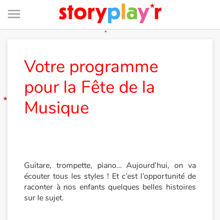
Menu
Je me connecte
Votre programme
pour la Fête de la
Tester gratuitement
Musique
Bibliothèque
Prix
Guitare, trompette, piano… Aujourd’hui, on va
Accueil
écouter tous les styles ! Et c’est l’opportunité de
raconter à nos enfants quelques belles histoires
Contes d'ici et d'ailleurs
sur le sujet.
Fable, mythe, littérature et poésie