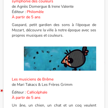
symphonie des couleurs
de Agnès Domergue & Irene Valente
Documentaires
Éditeur :
Philomèle
À partir de 5 ans
En famille
Gaspard, petit gardien des sons à l’époque de
Mozart, découvre la ville à notre époque avec ses
Quotidien et loisirs
propres musiques et couleurs.
À l'école
Fêtes et évènements
Amour et amitié
Les musiciens de Brême
Sujets de société
de Mari Takacs & Les Frères Grimm
Émotions et sentiments
Éditeur :
Callicéphale
À partir de 5 ans
Formats et illustrations
Un âne, un chien, un chat et un coq veulent