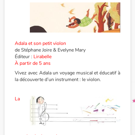
Princesses et princes, rois, reines et dragons
Ogres, monstres et sorcières
Adala et son petit violon
Héroïnes et héros
de Stéphane Joire & Evelyne Mary
Éditeur :
Lirabelle
Écologie, nature, saisons
À partir de 5 ans
Vivez avec Adala un voyage musical et éducatif à
Les animaux
la découverte d’un instrument : le violon.
Voyage, épopée, enquête, aventure
La
Autour du monde
Apprentissage
Art, espace, activité