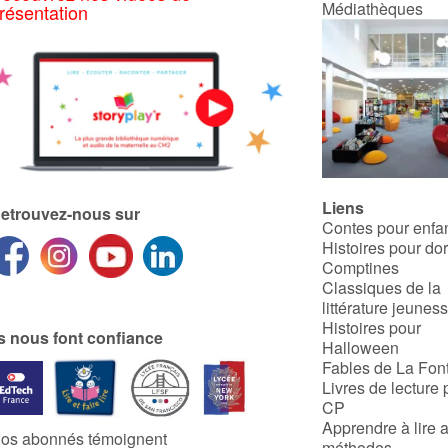
Médiathèques
résentation
Liens
etrouvez-nous sur
Contes pour enfa
Histoires pour do
Comptines
Classiques de la
littérature jeunes
Histoires pour
ls nous font confiance
Halloween
Fables de La Fon
Livres de lecture 
CP
Apprendre à lire 
os abonnés témoignent
méthodes