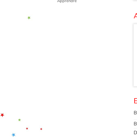
Apprendre
A
E
B
B
D