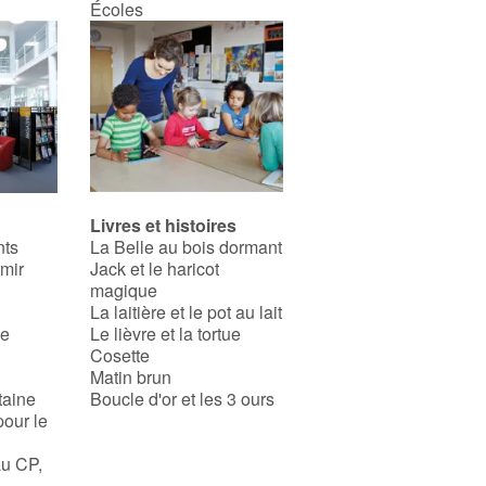
Écoles
Livres et histoires
nts
La Belle au bois dormant
rmir
Jack et le haricot
magique
La laitière et le pot au lait
se
Le lièvre et la tortue
Cosette
Matin brun
taine
Boucle d'or et les 3 ours
pour le
au CP,