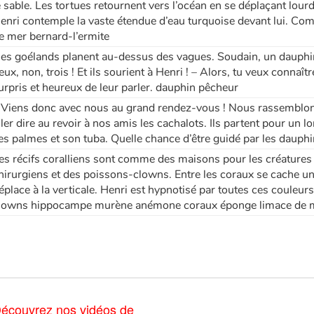
e sable. Les tortues retournent vers l’océan en se déplaçant lour
enri contemple la vaste étendue d’eau turquoise devant lui. Com
e mer bernard-l’ermite
es goélands planent au-dessus des vagues. Soudain, un dauphin so
eux, non, trois ! Et ils sourient à Henri ! – Alors, tu veux connaî
urpris et heureux de leur parler. dauphin pêcheur
 Viens donc avec nous au grand rendez-vous ! Nous rassemblo
ller dire au revoir à nos amis les cachalots. Ils partent pour un 
es palmes et son tuba. Quelle chance d’être guidé par les dauphi
es récifs coralliens sont comme des maisons pour les créatures d
hirurgiens et des poissons-clowns. Entre les coraux se cache 
éplace à la verticale. Henri est hypnotisé par toutes ces couleu
lowns hippocampe murène anémone coraux éponge limace de m
écouvrez nos vidéos de