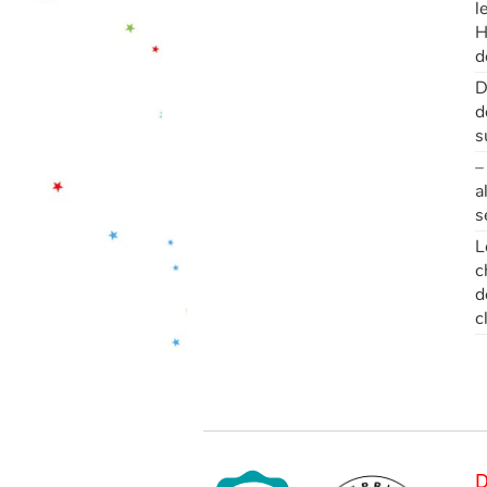
l
H
d
D
d
s
–
a
s
L
c
d
c
D