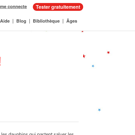
 me connecte
Tester gratuitement
|
|
|
Aide
Blog
Bibliothèque
Âges
!
 les dauphins qui partent saluer les