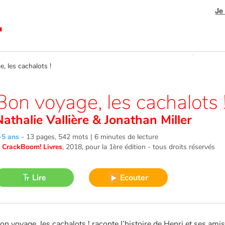
Je
 les cachalots !
Bon voyage, les cachalots 
Nathalie Vallière
&
Jonathan Miller
-5 ans
-
13 pages, 542 mots | 6 minutes de lecture
©
CrackBoom! Livres
, 2018
, pour la 1ère édition - tous droits réservés
Lire
Ecouter
on voyage, les cachalots ! raconte l’histoire de Henri et ses amis