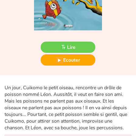
Fable, mythe, littérature et poésie
Princesses et princes, rois, reines et dragons
Ogres, monstres et sorcières
Lire
Héroïnes et héros
Ecouter
Écologie, nature, saisons
Les animaux
Un jour, Cuikomo le petit oiseau, rencontre un drôle de
Voyage, épopée, enquête, aventure
poisson nommé Léon. Aussitôt, il veut en faire son ami.
Mais les poissons ne parlent pas aux oiseaux. Et les
Autour du monde
oiseaux ne parlent pas aux poissons ! Il en va ainsi depuis
toujours... Pourtant, ce petit poisson semble si gentil, que
Cuikomo, pour attirer son attention, improvise une
Apprentissage
chanson. Et Léon, avec sa bouche, joue les percussions.