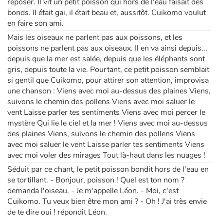
reposer. Il vit un petit poisson qui hors de l'eau faisait des
bonds. Il était gai, il était beau et, aussitôt. Cuikomo voulut
en faire son ami.
Mais les oiseaux ne parlent pas aux poissons, et les
poissons ne parlent pas aux oiseaux. Il en va ainsi depuis...
depuis que la mer est salée, depuis que les éléphants sont
gris, depuis toute la vie. Pourtant, ce petit poisson semblait
si gentil que Cuikomo, pour attirer son attention, improvisa
une chanson : Viens avec moi au-dessus des plaines Viens,
suivons le chemin des pollens Viens avec moi saluer le
vent Laisse parler tes sentiments Viens avec moi percer le
mystère Qui lie le ciel et la mer ! Viens avec moi au-dessus
des plaines Viens, suivons le chemin des pollens Viens
avec moi saluer le vent Laisse parler tes sentiments Viens
avec moi voler des mirages Tout là-haut dans les nuages !
Séduit par ce chant, le petit poisson bondit hors de l'eau en
se tortillant. - Bonjour, poisson ! Quel est ton nom ?
demanda l'oiseau. - Je m'appelle Léon. - Moi, c'est
Cuikomo. Tu veux bien être mon ami ? - Oh ! J'ai très envie
de te dire oui ! répondit Léon.