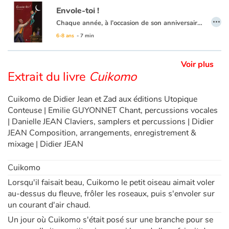
Envole-toi !
…
Chaque année, à l’occasion de son anniversaire, un père peint pour son fils un tableau. Mais pas n’importe quel tableau ! Car ces matins-là, il invite son enfant à entrer dans sa peinture pour lui transmettre un peu des valeurs qu'il a lui même reçues de ses propres parents. Ainsi, au fil des années, il l'aide à gravir une marche ou relever un défi. Jusqu'à ce que l'enfant, devenu grand, prenne son envol.
6-8 ans
- 7 min
Voir plus
Extrait du livre
Cuikomo
Cuikomo de Didier Jean et Zad aux éditions Utopique
Conteuse | Emilie GUYONNET Chant, percussions vocales
| Danielle JEAN Claviers, samplers et percussions | Didier
JEAN Composition, arrangements, enregistrement &
mixage | Didier JEAN
Cuikomo
Lorsqu'il faisait beau, Cuikomo le petit oiseau aimait voler
au-dessus du fleuve, frôler les roseaux, puis s'envoler sur
un courant d'air chaud.
Un jour où Cuikomo s'était posé sur une branche pour se