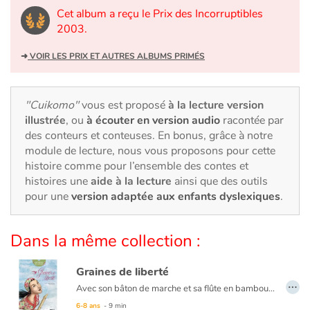
Art, espace, activité
Cet album a reçu le Prix des Incorruptibles
2003.
Documentaires
➜
VOIR LES PRIX ET AUTRES ALBUMS PRIMÉS
En famille
Quotidien et loisirs
"Cuikomo"
vous est proposé
à la lecture version
illustrée
, ou
à écouter en version audio
racontée par
des conteurs et conteuses. En bonus, grâce à notre
À l'école
module de lecture, nous vous proposons pour cette
histoire comme pour l’ensemble des contes et
Fêtes et évènements
histoires une
aide à la lecture
ainsi que des outils
pour une
version adaptée aux enfants dyslexiques
.
Amour et amitié
Dans la même collection :
Sujets de société
Graines de liberté
Émotions et sentiments
…
Avec son bâton de marche et sa flûte en bambou, la conteuse allait de village en village, d’un pays à l’autre, profitant de chaque rencontre comme d’un cadeau. Mais un jour, alors qu’elle sortait son instrument, tous les villageois quittèrent la place. Même les enfants, d’ordinaire si curieux, lui tournèrent le dos. Un bel hommage à la liberté d’expression.
Formats et illustrations
6-8 ans
- 9 min