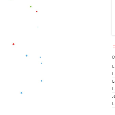
E
D
L
L
L
L
J
L