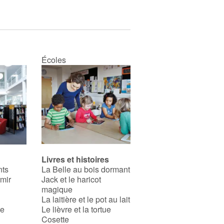
Écoles
Livres et histoires
nts
La Belle au bois dormant
rmir
Jack et le haricot
magique
La laitière et le pot au lait
se
Le lièvre et la tortue
Cosette