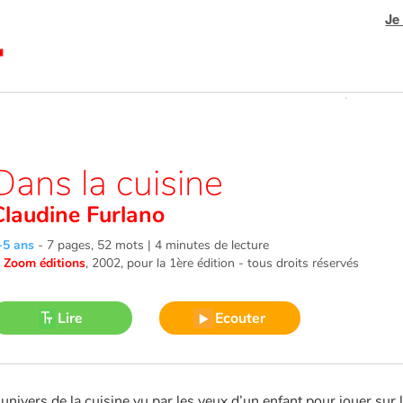
Je
Dans la cuisine
Claudine Furlano
-5 ans
-
7 pages, 52 mots | 4 minutes de lecture
©
Zoom éditions
, 2002
, pour la 1ère édition - tous droits réservés
Lire
Ecouter
’univers de la cuisine vu par les yeux d’un enfant pour jouer sur 