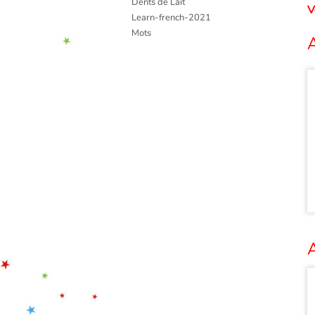
Dents de Lait
V
Learn-french-2021
Mots
A
A