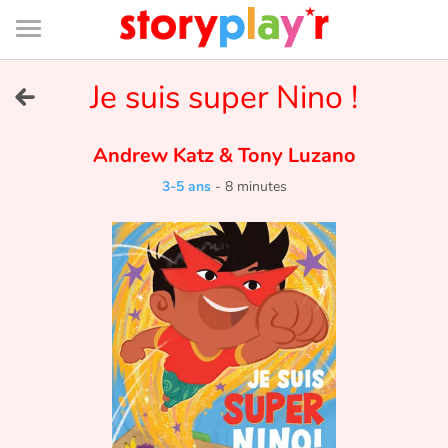
Connexion
Menu
Contenu
Recherche
Bibliothèque
Bas
de
page
Menu
➜
Je suis super Nino !
EN
Je me connecte
Andrew Katz
&
Tony Luzano
3-5 ans
-
8 minutes
Tester gratuitement
Bibliothèque
Prix
Accueil
Contes d'ici et d'ailleurs