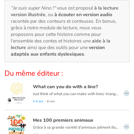
Art, espace, activité
"Je suis super Nino !"
vous est proposé
à la lecture
version illustrée
, ou
à écouter en version audio
Documentaires
racontée par des conteurs et conteuses. En bonus,
grâce à notre module de lecture, nous vous
En famille
proposons pour cette histoire comme pour
l’ensemble des contes et histoires une
aide à la
Quotidien et loisirs
lecture
ainsi que des outils pour une
version
adaptée aux enfants dyslexiques
.
À l'école
Du même éditeur :
Fêtes et évènements
What can you do with a line?
Amour et amitié
…
Just think of what you can make with lines: triangles, squares, and circles. Houses, trees, tigers, ice cream cones and even zebras! This book is about lines and drawing them into different shapes to create masterpieces!
Read this book in French here:
Que peux-tu faire avec une ligne ?
3-5 ans
- 8 min
Sujets de société
Émotions et sentiments
Mes 100 premiers animaux
…
Grâce à sa grande variété d'animaux joliment illustrés et mis en scène dans leur environnement, ce livre aide les plus petits à développer leur vocabulaire et les sensibilise à la diversité du monde animal.
Formats et illustrations