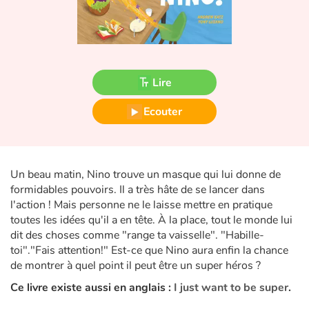
Fable, mythe, littérature et poésie
Princesses et princes, rois, reines et dragons
Ogres, monstres et sorcières
Lire
Héroïnes et héros
Ecouter
Écologie, nature, saisons
Un beau matin, Nino trouve un masque qui lui donne de
Les animaux
formidables pouvoirs. Il a très hâte de se lancer dans
l'action ! Mais personne ne le laisse mettre en pratique
Voyage, épopée, enquête, aventure
toutes les idées qu'il a en tête. À la place, tout le monde lui
dit des choses comme "range ta vaisselle". "Habille-
Autour du monde
toi"."Fais attention!" Est-ce que Nino aura enfin la chance
de montrer à quel point il peut être un super héros ?
Apprentissage
Ce livre existe aussi en anglais :
I just want to be super
.