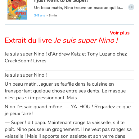
I just want to be Super!
…
Un beau matin, Nino trouve un masque qui lui donne de formidables pouvoirs. Il a très hâte de se lancer dans l'action ! Mais personne ne le laisse mettre en pratique toutes les idées qu'il a en tête. À la place, tout le monde lui dit des choses comme "range ta vaisselle". "Habille-toi". "Fais attention!" Est-ce que Nino aura enfin la chance de montrer à quel point il peut être un super héros ?
Apprendre les langues
Ce livre existe aussi en français :
Je suis super Nino
.
3-5 ans
- 8 min
Dyslexie, troubles de la lecture
Voir plus
Extrait du livre
Je suis super Nino !
Nos listes de lecture
Je suis super Nino ! d'Andrew Katz et Tony Luzano chez
Les plus lus
CrackBoom! Livres
Je suis super Nino !
Coups de coeur
Un beau matin, Jaguar se faufile dans la cuisine en
transportant quelque chose entre ses dents. Le masque
n’est pas si impressionnant. Mais…
Nino l’essaie quand même. — YA-HOU ! Regardez ce que
je peux faire !
— Super ! dit papa. Maintenant range ta vaisselle, s’il te
plaît. Nino pousse un grognement. Il ne veut pas ranger sa
vaisselle ! Mais il apporte son assiette et son verre dans