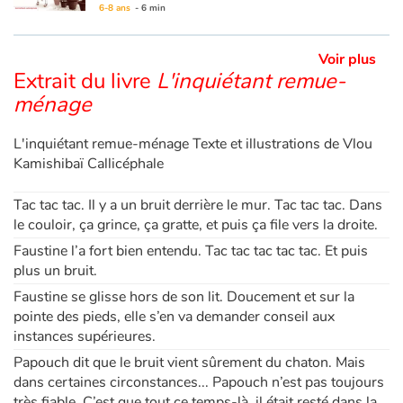
6-8 ans
- 6 min
Blog
Voir plus
Extrait du livre
L'inquiétant remue-
Actualités
ménage
Par thématique
L'inquiétant remue-ménage Texte et illustrations de Vlou
Kamishibaï Callicéphale
Rencontres et témoignages
Tac tac tac. Il y a un bruit derrière le mur. Tac tac tac. Dans
le couloir, ça grince, ça gratte, et puis ça file vers la droite.
Contes d'ici et d'ailleurs
Faustine l’a fort bien entendu. Tac tac tac tac tac. Et puis
Autour de la lecture
plus un bruit.
Faustine se glisse hors de son lit. Doucement et sur la
Apprendre à lire
pointe des pieds, elle s’en va demander conseil aux
instances supérieures.
Livre audio
Papouch dit que le bruit vient sûrement du chaton. Mais
dans certaines circonstances... Papouch n’est pas toujours
très fiable. C’est que tout ce temps-là, il était resté dans la
Activités et ateliers