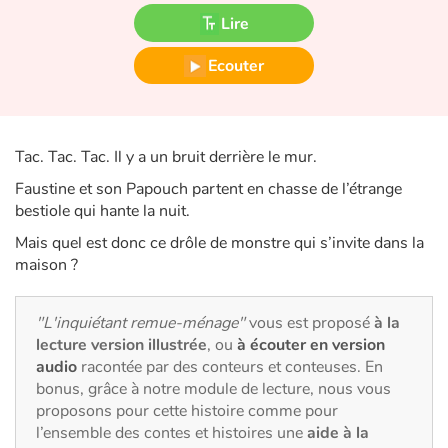
Fable, mythe, littérature et poésie
Lire
Princesses et princes, rois, reines et dragons
Ecouter
Ogres, monstres et sorcières
Tac. Tac. Tac. Il y a un bruit derrière le mur.
Héroïnes et héros
Faustine et son Papouch partent en chasse de l’étrange
Écologie, nature, saisons
bestiole qui hante la nuit.
Mais quel est donc ce drôle de monstre qui s’invite dans la
Les animaux
maison ?
Voyage, épopée, enquête, aventure
"L'inquiétant remue-ménage"
vous est proposé
à la
lecture version illustrée
, ou
à écouter en version
Autour du monde
audio
racontée par des conteurs et conteuses. En
bonus, grâce à notre module de lecture, nous vous
Apprentissage
proposons pour cette histoire comme pour
l’ensemble des contes et histoires une
aide à la