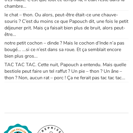
chambre...
Apprendre les langues
le chat – thon. Ou alors, peut-être était-ce une chauve-
souris ? C’est du moins ce que Papouch dit, une fois le petit
déjeuner prit. Mais ça faisait bien plus de bruit, alors peut-
Dyslexie, troubles de la lecture
être...
notre petit cochon – dinde ? Mais le cochon d’Inde n’a pas
Nos listes de lecture
bougé... ...si ce n’est dans sa roue. Et ça semblait encore
bien plus gros...
Les plus lus
TAC TAC TAC. Cette nuit, Papouch a entendu. Mais quelle
bestiole peut faire un tel raffut ? Un pie – thon ? Un âne –
Coups de coeur
thon ? Non, aucun rat – porc ! Ça ne ferait pas tac tac tac...