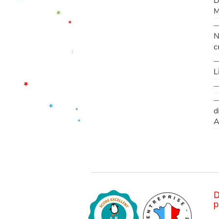
D
M
—
N
cr
—
L
—
—
d
A
D
p