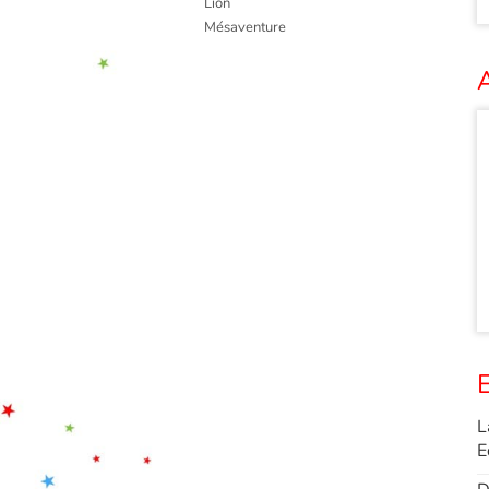
Lion
Mésaventure
A
E
L
E