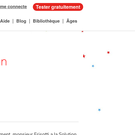
 me connecte
Tester gratuitement
|
|
|
Aide
Blog
Bibliothèque
Âges
on
ent, monsieur Frisotti a la Solution.