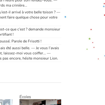
 à l’heure pour son rendez-vous. —
ds ma crinière...
st-il arrivé à votre belle toison ? —
ement faire quelque chose pour votre
u’est-ce que c’est ? demande monsieur
tifiant !
ussé. Parole de Frisotti !
s été aussi belle. — Je vous l’avais
nt, laissez-moi vous coiffer... —
s pas encore, hésite monsieur Lion.
Écoles