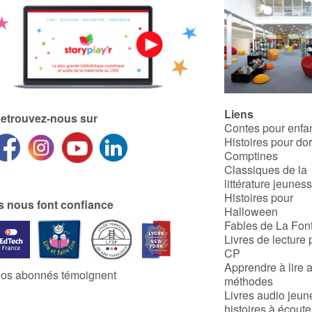
Liens
etrouvez-nous sur
Contes pour enfa
Histoires pour do
Comptines
Classiques de la
littérature jeunes
Histoires pour
ls nous font confiance
Halloween
Fables de La Fon
Livres de lecture 
CP
Apprendre à lire 
os abonnés témoignent
méthodes
Livres audio jeun
histoires à écoute