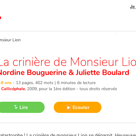
Je
sieur Lion
La crinière de Monsieur Li
Nordine Bouguerine
&
Juliette Boulard
-8 ans
-
13 pages, 402 mots | 6 minutes de lecture
©
Callicéphale
, 2009
, pour la 1ère édition - tous droits réservés
Lire
Ecouter
atastrophe ! La crinière de monsieur Lion se dégarnit. Heureusem