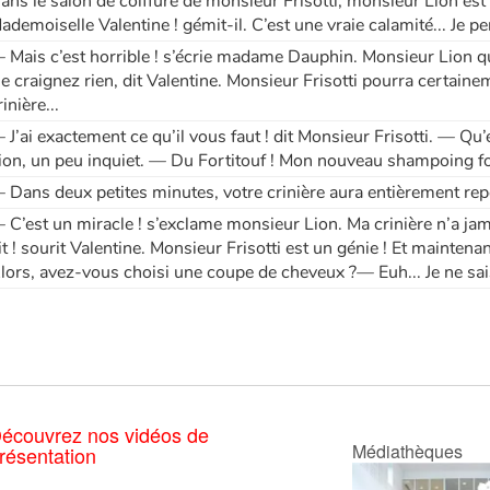
ans le salon de coiffure de monsieur Frisotti, monsieur Lion est
ademoiselle Valentine ! gémit-il. C’est une vraie calamité... Je per
 Mais c’est horrible ! s’écrie madame Dauphin. Monsieur Lion qu’e
e craignez rien, dit Valentine. Monsieur Frisotti pourra certain
inière...
 J’ai exactement ce qu’il vous faut ! dit Monsieur Frisotti. — Q
ion, un peu inquiet. — Du Fortitouf ! Mon nouveau shampoing for
 Dans deux petites minutes, votre crinière aura entièrement repo
 C’est un miracle ! s’exclame monsieur Lion. Ma crinière n’a jamai
it ! sourit Valentine. Monsieur Frisotti est un génie ! Et maintena
lors, avez-vous choisi une coupe de cheveux ?— Euh... Je ne sai
écouvrez nos vidéos de
Médiathèques
résentation