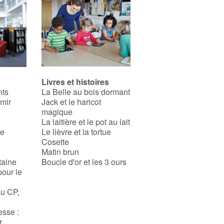
Livres et histoires
nts
La Belle au bois dormant
rmir
Jack et le haricot
magique
La laitière et le pot au lait
se
Le lièvre et la tortue
Cosette
Matin brun
taine
Boucle d'or et les 3 ours
pour le
au CP,
esse :
r