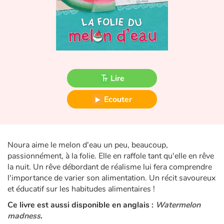
Fable, mythe, littérature et poésie
Princesses et princes, rois, reines et dragons
Ogres, monstres et sorcières
Lire
Héroïnes et héros
Ecouter
Écologie, nature, saisons
Les animaux
Noura aime le melon d'eau un peu, beaucoup,
Voyage, épopée, enquête, aventure
passionnément, à la folie. Elle en raffole tant qu'elle en rêve
la nuit. Un rêve débordant de réalisme lui fera comprendre
Autour du monde
l'importance de varier son alimentation. Un récit savoureux
et éducatif sur les habitudes alimentaires !
Apprentissage
Ce livre est aussi disponible en anglais :
Watermelon
madness
.