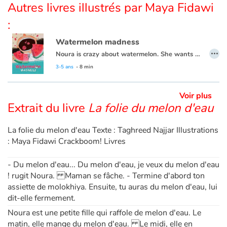
Autres livres illustrés par Maya Fidawi
:
Apprendre les langues
Watermelon madness
Dyslexie, troubles de la lecture
…
Noura is crazy about watermelon. She wants to eat nothing else, every day, at every meal. In fact, Noura thinks there is no such thing as too much watermelon. Until one night, when the watermelon she has hidden in her room to eat all by herself begins to grow and Noura gets taken on a wild watermelon adventure!
This book is also available in French:
La folie du melon d'eau
3-5 ans
- 8 min
Nos listes de lecture
Voir plus
Les plus lus
Extrait du livre
La folie du melon d'eau
Coups de coeur
La folie du melon d'eau Texte : Taghreed Najjar Illustrations
: Maya Fidawi Crackboom! Livres
- Du melon d'eau... Du melon d'eau, je veux du melon d'eau
! rugit Noura. Maman se fâche. - Termine d'abord ton
assiette de molokhiya. Ensuite, tu auras du melon d'eau, lui
dit-elle fermement.
Noura est une petite fille qui raffole de melon d'eau. Le
matin, elle mange du melon d'eau. Le midi, elle en