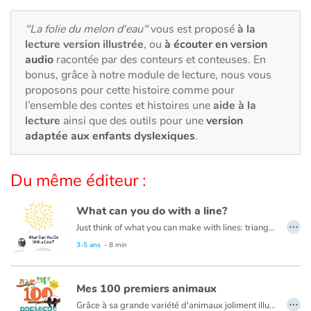
Art, espace, activité
"La folie du melon d'eau"
vous est proposé
à la
Documentaires
lecture version illustrée
, ou
à écouter en version
audio
racontée par des conteurs et conteuses. En
En famille
bonus, grâce à notre module de lecture, nous vous
proposons pour cette histoire comme pour
Quotidien et loisirs
l’ensemble des contes et histoires une
aide à la
lecture
ainsi que des outils pour une
version
adaptée aux enfants dyslexiques
.
À l'école
Fêtes et évènements
Du même éditeur :
Amour et amitié
What can you do with a line?
…
Just think of what you can make with lines: triangles, squares, and circles. Houses, trees, tigers, ice cream cones and even zebras! This book is about lines and drawing them into different shapes to create masterpieces!
Sujets de société
Read this book in French here:
Que peux-tu faire avec une ligne ?
3-5 ans
- 8 min
Émotions et sentiments
Mes 100 premiers animaux
…
Grâce à sa grande variété d'animaux joliment illustrés et mis en scène dans leur environnement, ce livre aide les plus petits à développer leur vocabulaire et les sensibilise à la diversité du monde animal.
Formats et illustrations