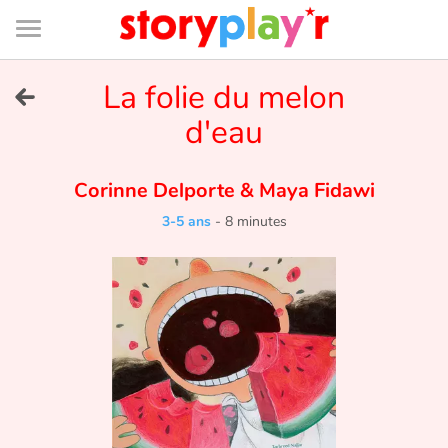
Connexion
Menu
Contenu
Recherche
Bibliothèque
Bas
de
page
Menu
➜
La folie du melon
EN
d'eau
Je me connecte
Corinne Delporte
&
Maya Fidawi
Tester gratuitement
3-5 ans
-
8 minutes
Bibliothèque
Prix
Accueil
Contes d'ici et d'ailleurs