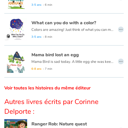
3-5 ans
- 6 min
Catalogue anglais
What can you do with a color?
…
Colors are amazing!
Just think of what you can make with them: Colorful squirrels in their tree houses. Birds soaring amid the clouds. Frogs jumping and bouncing around lakes!
Contraste +
Read this book in French here:
Que peux-tu faire avec une couleur ?
3-5 ans
- 8 min
Aide
Mama bird lost an egg
…
Mama Bird is sad today. A little egg she was keeping warm has broken. With tenderness and compassion, her son, Gabriel, helps comfort her. A thoughtful picture book that uses a subtle metaphor to explore how a family experiences miscarriage.
Accueil
Read this book in French here:
Maman hirondelle.
6-8 ans
- 7 min
Famille
Voir toutes les histoires du même éditeur
Écoles
Autres livres écrits par Corinne
Médiathèques
Delporte :
Vidéos & Tutoriaux
Ranger Rob: Nature quest