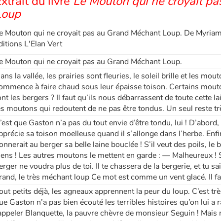
xtrait du livre
Le Mouton qui ne croyait p
Loup
e Mouton qui ne croyait pas au Grand Méchant Loup. De Myriam
ditions L'Elan Vert
e Mouton qui ne croyait pas au Grand Méchant Loup.
ans la vallée, les prairies sont fleuries, le soleil brille et les mo
ommence à faire chaud sous leur épaisse toison. Certains mout
ont les bergers ? Il faut qu’ils nous débarrassent de toute cette l
es moutons qui redoutent de ne pas être tondus. Un seul reste tr
’est que Gaston n’a pas du tout envie d’être tondu, lui ! D’abord, i
pprécie sa toison moelleuse quand il s’allonge dans l’herbe. Enfin,
onnerait au berger sa belle laine bouclée ! S’il veut des poils, le 
iens ! Les autres moutons le mettent en garde : — Malheureux ! Si
erger ne voudra plus de toi. Il te chassera de la bergerie, et tu sai
rand, le très méchant loup Ce mot est comme un vent glacé. Il fai
out petits déjà, les agneaux apprennent la peur du loup. C’est trè
ue Gaston n’a pas bien écouté les terribles histoires qu’on lui a ra
appeler Blanquette, la pauvre chèvre de monsieur Seguin ! Mais no