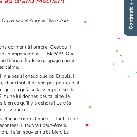
as au Grand Méchant
Contraste +
 Ouyessad et Aurélie Blanz Aux
utons dorment à l’ombre. C’est qu’il
ons s’impatientent. — Mêêêê !! Que
aine ! L’inquiétude se propage parmi
ès calme.
l n’a pas si chaud que ça. Et puis, il
 et surtout, il ne voit pas pourquoi il
berger n’a qu’à se laisser pousser les
 tu ne lui donnes pas ta laine, le
s bien ce qu’il y a dehors ! Le très
t frissonner.
s efficace normalement. Il faut croire
contées. Il faudrait peut-être lui
n, il s’en souvient très bien. Le