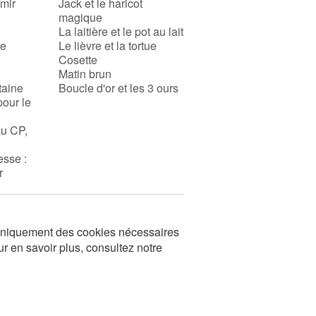
rmir
Jack et le haricot
magique
La laitière et le pot au lait
se
Le lièvre et la tortue
Cosette
Matin brun
taine
Boucle d'or et les 3 ours
pour le
au CP,
esse :
r
s uniquement des cookies nécessaires
ur en savoir plus, consultez notre