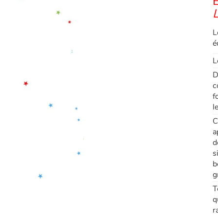
E
L
é
L
D
c
f
l
C
a
d
s
b
g
T
q
r