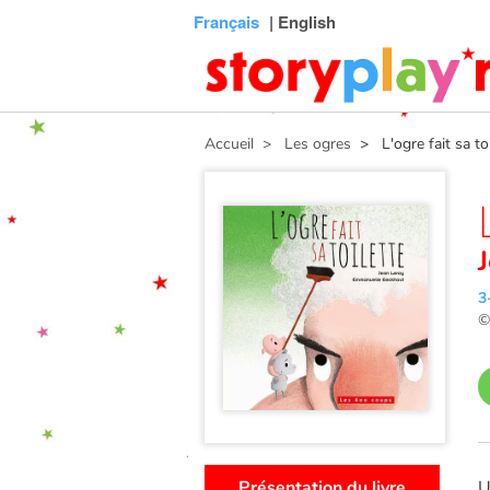
Connexion
Menu
Contenu
Recherche
Bibliothèque
Bas
Français
| English
de
page
Accueil
> Les ogres
> L'ogre fait sa toi
3
Présentation du livre
U