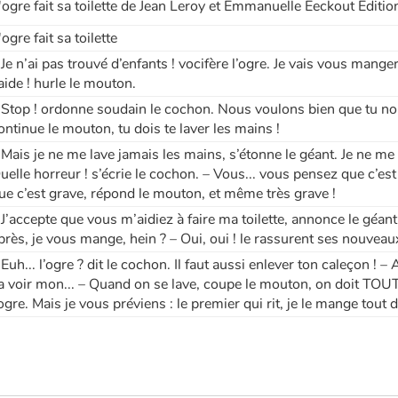
'ogre fait sa toilette de Jean Leroy et Emmanuelle Eeckout Edit
'ogre fait sa toilette
 Je n’ai pas trouvé d’enfants ! vocifère l’ogre. Je vais vous mange
’aide ! hurle le mouton.
 Stop ! ordonne soudain le cochon. Nous voulons bien que tu nou
ontinue le mouton, tu dois te laver les mains !
 Mais je ne me lave jamais les mains, s’étonne le géant. Je ne me l
uelle horreur ! s’écrie le cochon. – Vous... vous pensez que c’est 
ue c’est grave, répond le mouton, et même très grave !
 J’accepte que vous m’aidiez à faire ma toilette, annonce le géant
près, je vous mange, hein ? – Oui, oui ! le rassurent ses nouveau
 Euh... l’ogre ? dit le cochon. Il faut aussi enlever ton caleçon ! 
a voir mon... – Quand on se lave, coupe le mouton, on doit TOUT
’ogre. Mais je vous préviens : le premier qui rit, je le mange tout d