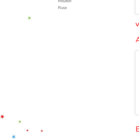
Mouton
Ruse
V
A
E