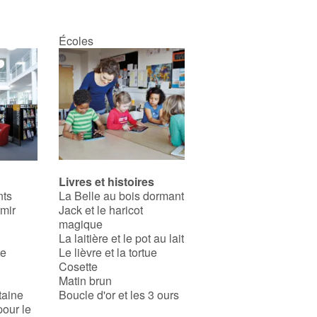
Écoles
Livres et histoires
nts
La Belle au bois dormant
rmir
Jack et le haricot
magique
La laitière et le pot au lait
se
Le lièvre et la tortue
Cosette
Matin brun
taine
Boucle d'or et les 3 ours
pour le