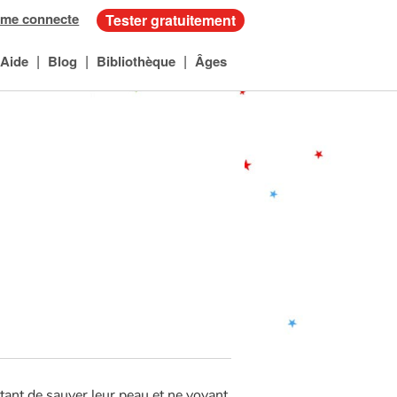
 me connecte
Tester gratuitement
|
|
|
Aide
Blog
Bibliothèque
Âges
ant de sauver leur peau et ne voyant