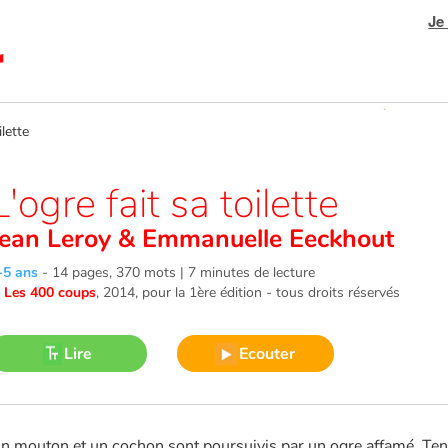
Je
lette
L'ogre fait sa toilette
Jean Leroy
&
Emmanuelle Eeckhout
-5 ans
-
14 pages, 370 mots | 7 minutes de lecture
©
Les 400 coups
, 2014
, pour la 1ère édition - tous droits réservés
Lire
Ecouter
n mouton et un cochon sont poursuivis par un ogre affamé. Tent