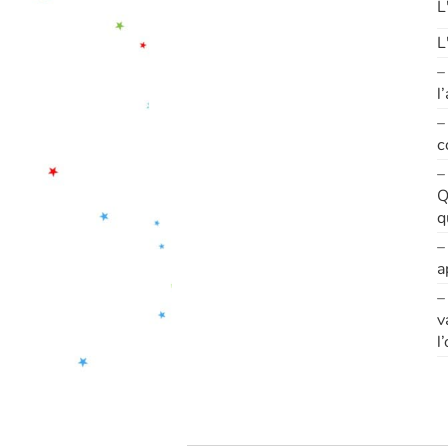
L
L
–
l
–
c
–
Q
q
–
a
–
v
l