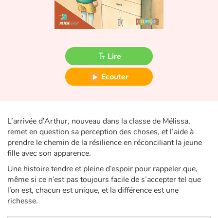
Fable, mythe, littérature et poésie
Princesses et princes, rois, reines et dragons
Ogres, monstres et sorcières
Lire
Héroïnes et héros
Ecouter
Écologie, nature, saisons
L’arrivée d’Arthur, nouveau dans la classe de Mélissa,
Les animaux
remet en question sa perception des choses, et l’aide à
prendre le chemin de la résilience en réconciliant la jeune
Voyage, épopée, enquête, aventure
fille avec son apparence.
Une histoire tendre et pleine d’espoir pour rappeler que,
Autour du monde
même si ce n’est pas toujours facile de s’accepter tel que
l’on est, chacun est unique, et la différence est une
Apprentissage
richesse.