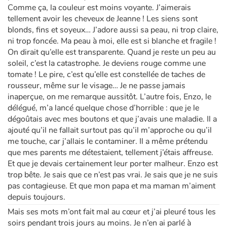
Comme ça, la couleur est moins voyante. J’aimerais
tellement avoir les cheveux de Jeanne ! Les siens sont
blonds, fins et soyeux… J’adore aussi sa peau, ni trop claire,
ni trop foncée. Ma peau à moi, elle est si blanche et fragile !
On dirait qu’elle est transparente. Quand je reste un peu au
soleil, c’est la catastrophe. Je deviens rouge comme une
tomate ! Le pire, c’est qu’elle est constellée de taches de
rousseur, même sur le visage… Je ne passe jamais
inaperçue, on me remarque aussitôt. L’autre fois, Enzo, le
délégué, m’a lancé quelque chose d’horrible : que je le
dégoûtais avec mes boutons et que j’avais une maladie. Il a
ajouté qu’il ne fallait surtout pas qu’il m’approche ou qu’il
me touche, car j’allais le contaminer. Il a même prétendu
que mes parents me détestaient, tellement j’étais affreuse.
Et que je devais certainement leur porter malheur. Enzo est
trop bête. Je sais que ce n’est pas vrai. Je sais que je ne suis
pas contagieuse. Et que mon papa et ma maman m’aiment
depuis toujours.
Mais ses mots m’ont fait mal au cœur et j’ai pleuré tous les
soirs pendant trois jours au moins. Je n’en ai parlé à