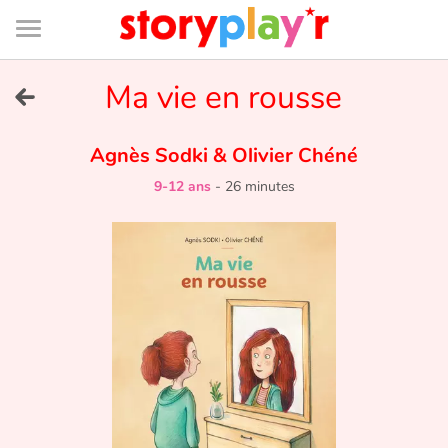
Connexion
Menu
Contenu
Recherche
Bibliothèque
Bas
de
page
Menu
➜
Ma vie en rousse
EN
Je me connecte
Agnès Sodki
&
Olivier Chéné
9-12 ans
-
26 minutes
Tester gratuitement
Bibliothèque
Prix
Accueil
Contes d'ici et d'ailleurs