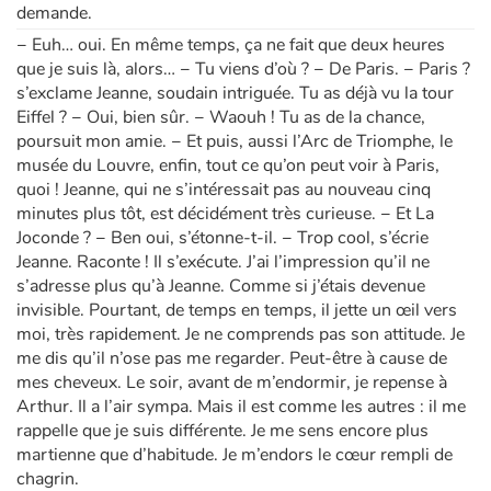
demande.
− Euh… oui. En même temps, ça ne fait que deux heures
que je suis là, alors… − Tu viens d’où ? − De Paris. − Paris ?
s’exclame Jeanne, soudain intriguée. Tu as déjà vu la tour
Eiffel ? − Oui, bien sûr. − Waouh ! Tu as de la chance,
poursuit mon amie. − Et puis, aussi l’Arc de Triomphe, le
musée du Louvre, enfin, tout ce qu’on peut voir à Paris,
quoi ! Jeanne, qui ne s’intéressait pas au nouveau cinq
minutes plus tôt, est décidément très curieuse. − Et La
Joconde ? − Ben oui, s’étonne-t-il. − Trop cool, s’écrie
Jeanne. Raconte ! Il s’exécute. J’ai l’impression qu’il ne
s’adresse plus qu’à Jeanne. Comme si j’étais devenue
invisible. Pourtant, de temps en temps, il jette un œil vers
moi, très rapidement. Je ne comprends pas son attitude. Je
me dis qu’il n’ose pas me regarder. Peut-être à cause de
mes cheveux. Le soir, avant de m’endormir, je repense à
Arthur. Il a l’air sympa. Mais il est comme les autres : il me
rappelle que je suis différente. Je me sens encore plus
martienne que d’habitude. Je m’endors le cœur rempli de
chagrin.