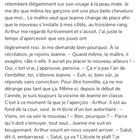
retombent élégamment sur son visage à la peau mate. Je
me dis que même les garçons ont une plus belle chevelure
que moi… Le maître veut que Jeanne change de place afin
que le nouveau s’installe à mes côtés, au troisième rang.
Arthur me regarde furtivement et s’assoit. J’ai juste le
temps d’apercevoir que ses joues ont
légèrement rosi. Je me demande bien pourquoi. À la
récréation, je rejoins Jeanne. − Quand même, le maître, il
exagère, râle-t-elle. Il aurait pu placer le nouveau ailleurs ! −
Oui, c’est vrai, j’approuve, pensive. − Ça n’a pas l’air de
t’embêter, toi, s’étonne Jeanne. − Euh, si, bien sûr, je
réponds sans conviction. Pour être honnête, ça ne me
dérange pas tant que ça. Même si, depuis le début de
l’année, je suis toujours la voisine de Jeanne en classe.
C’est à ce moment-là que je l’aperçois : Arthur. Il est au
fond de la cour, seul. Je m’écrie d’un ton autoritaire : −
Viens, on va voir le nouveau ! − Ben, pourquoi ? − Parce
qu’il doit s’ennuyer, tout seul… Jeanne me suit en
bougonnant. Arthur sourit en nous voyant arriver. − Salut,
dit-il, embarrassé. − Salut, ça va ? L’école te plaît ? je