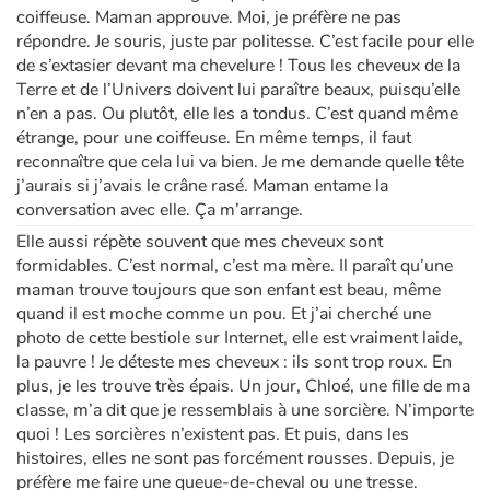
coiffeuse. Maman approuve. Moi, je préfère ne pas
répondre. Je souris, juste par politesse. C’est facile pour elle
Apprendre les langues
de s’extasier devant ma chevelure ! Tous les cheveux de la
Terre et de l’Univers doivent lui paraître beaux, puisqu’elle
Dyslexie, troubles de la lecture
n’en a pas. Ou plutôt, elle les a tondus. C’est quand même
étrange, pour une coiffeuse. En même temps, il faut
Nos listes de lecture
reconnaître que cela lui va bien. Je me demande quelle tête
j’aurais si j’avais le crâne rasé. Maman entame la
conversation avec elle. Ça m’arrange.
Les plus lus
Elle aussi répète souvent que mes cheveux sont
formidables. C’est normal, c’est ma mère. Il paraît qu’une
Coups de coeur
maman trouve toujours que son enfant est beau, même
quand il est moche comme un pou. Et j’ai cherché une
photo de cette bestiole sur Internet, elle est vraiment laide,
la pauvre ! Je déteste mes cheveux : ils sont trop roux. En
plus, je les trouve très épais. Un jour, Chloé, une fille de ma
classe, m’a dit que je ressemblais à une sorcière. N’importe
quoi ! Les sorcières n’existent pas. Et puis, dans les
histoires, elles ne sont pas forcément rousses. Depuis, je
préfère me faire une queue-de-cheval ou une tresse.