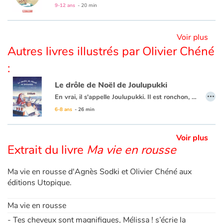
9-12 ans
- 20 min
Blog
Voir plus
Autres livres illustrés par Olivier Chéné
Actualités
:
Par thématique
Le drôle de Noël de Joulupukki
…
En vrai, il s'appelle Joulupukki. Il est ronchon, solitaire, désabusé. Même plus envie de livrer les cadeaux de Noël, puisque tout le monde l'oublie dès le lendemain. Cette nuit-là, sa rencontre avec une petite esseulée rendra sa tournée inoubliable.
Rencontres et témoignages
6-8 ans
- 26 min
Contes d'ici et d'ailleurs
Voir plus
Extrait du livre
Ma vie en rousse
Autour de la lecture
Ma vie en rousse d'Agnès Sodki et Olivier Chéné aux
Apprendre à lire
éditions Utopique.
Livre audio
Ma vie en rousse
- Tes cheveux sont magnifiques, Mélissa ! s’écrie la
Activités et ateliers