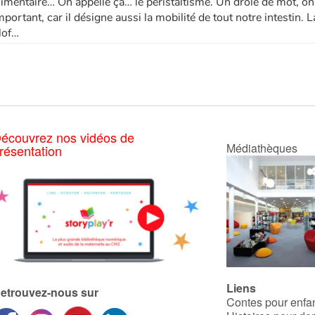
limentaire… On appelle ça… le péristaltisme. Un drôle de mot, on e
mportant, car il désigne aussi la mobilité de tout notre intestin. 
lof…
écouvrez nos vidéos de
Médiathèques
résentation
Liens
etrouvez-nous sur
Contes pour enfa