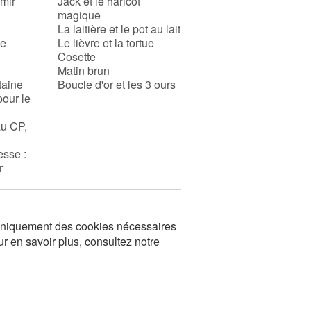
rmir
Jack et le haricot
magique
La laitière et le pot au lait
se
Le lièvre et la tortue
Cosette
Matin brun
taine
Boucle d'or et les 3 ours
pour le
au CP,
esse :
r
s uniquement des cookies nécessaires
ur en savoir plus, consultez notre