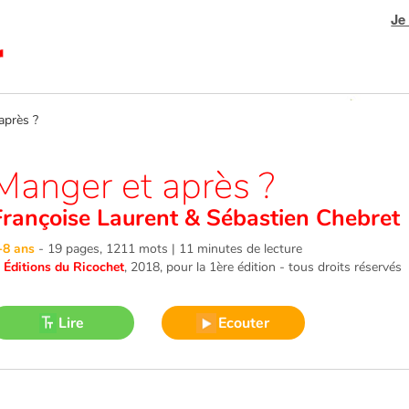
Je
près ?
Manger et après ?
Françoise Laurent
&
Sébastien Chebret
-8 ans
-
19 pages, 1211 mots | 11 minutes de lecture
©
Éditions du Ricochet
, 2018
, pour la 1ère édition - tous droits réservés
Lire
Ecouter