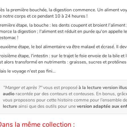
ès la première bouchée, la digestion commence. Un aliment voya
e notre corps et ce pendant 10 à 24 heures !
remière étape, la bouche : les dents coupent et broient l'aliment ; 
morce la digestion ; l'aliment est réduit en purée qu'on appelle le
'estomac !
euxième étape, le bol alimentaire va être malaxé et écrasé. Il devi
roisième étape, l'intestin : sur le trajet le foie envoie de la bile
st alors transformé en nutriments : graisses, sucres et protéines 
ais le voyage n'est pas fini…
"Manger et après ?"
vous est proposé
à la lecture version illu
audio
racontée par des conteurs et conteuses. En bonus, grâce
vous proposons pour cette histoire comme pour l’ensemble de
lecture
ainsi que des outils pour une
version adaptée aux en
ans la même collection :