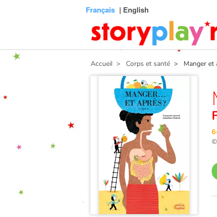
Connexion
Menu
Contenu
Recherche
Bibliothèque
Bas
Français
| English
de
page
Accueil
> Corps et santé
> Manger et a
6