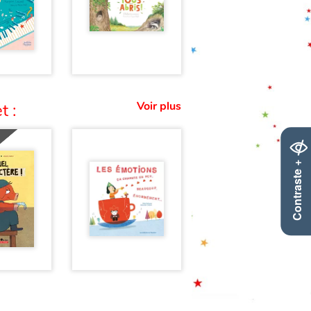
Voir plus
t :
Contraste +