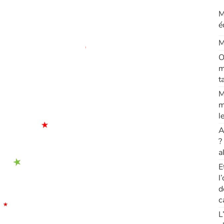
M
é
M
O
m
t
M
m
l
A
?
a
E
l
d
c
L