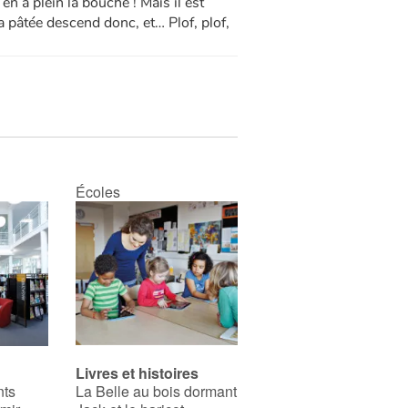
n a plein la bouche ! Mais il est
La pâtée descend donc, et… Plof, plof,
Écoles
Livres et histoires
nts
La Belle au bois dormant