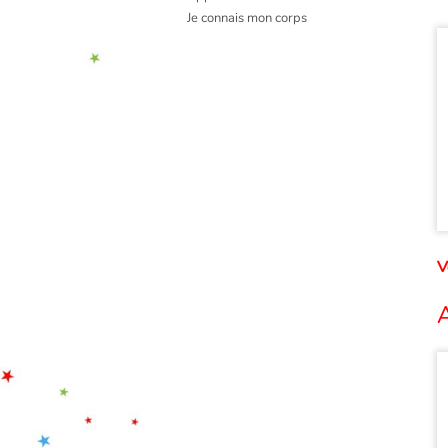
Je connais mon corps
V
A