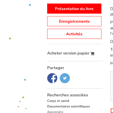
Présentation du livre
D
d
Enregistrements
P
a
l
Activités
D
T
Acheter version papier
e
M
Partager
Recherches associées
Corps et santé
Documentaires scientifiques
D
Apprendre