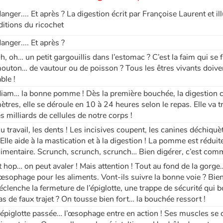
anger.... Et après ? La digestion écrit par Françoise Laurent et 
ditions du ricochet
anger.... Et après ?
h, oh… un petit gargouillis dans l’estomac ? C’est la faim qui se 
outon… de vautour ou de poisson ? Tous les êtres vivants doive
able !
iam… la bonne pomme ! Dès la première bouchée, la digestion c
ètres, elle se déroule en 10 à 24 heures selon le repas. Elle va
es milliards de cellules de notre corps !
u travail, les dents ! Les incisives coupent, les canines déchiquèt
 Elle aide à la mastication et à la digestion ! La pomme est réduit
limentaire. Scrunch, scrunch, scrunch… Bien digérer, c’est com
t hop… on peut avaler ! Mais attention ! Tout au fond de la gorge…
’œsophage pour les aliments. Vont-ils suivre la bonne voie ? Bien 
éclenche la fermeture de l’épiglotte, une trappe de sécurité qui 
as de faux trajet ? On tousse bien fort… la bouchée ressort !
’épiglotte passée… l’œsophage entre en action ! Ses muscles se