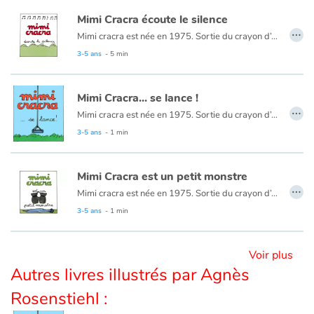
Mimi Cracra écoute le silence
…
Mimi cracra est née en 1975. Sortie du crayon d’Agnès Rosenstiehl pour le magazine “Pomme d’api”, cette petite fille aux joues roses et cheveux bruns à laquelle il est facile de s’identifier nous entraîne avec humour dans ses aventures quotidiennes.
Blog
3-5 ans
- 5 min
Actualités
Mimi Cracra... se lance !
Par thématique
…
Mimi cracra est née en 1975. Sortie du crayon d’Agnès Rosenstiehl pour le magazine “Pomme d’api”, cette petite fille aux joues roses et cheveux bruns à laquelle il est facile de s’identifier nous entraîne avec humour dans ses aventures quotidiennes.
3-5 ans
- 1 min
Rencontres et témoignages
Contes d'ici et d'ailleurs
Mimi Cracra est un petit monstre
…
Mimi cracra est née en 1975. Sortie du crayon d’Agnès Rosenstiehl pour le magazine “Pomme d’api”, cette petite fille aux joues roses et cheveux bruns à laquelle il est facile de s’identifier nous entraîne avec humour dans ses aventures quotidiennes.
Autour de la lecture
3-5 ans
- 1 min
Apprendre à lire
Voir plus
Autres livres illustrés par Agnès
Livre audio
Rosenstiehl :
Activités et ateliers