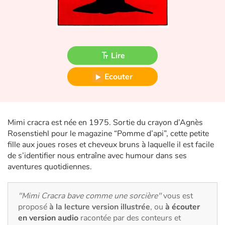
Fable, mythe, littérature et poésie
Princesses et princes, rois, reines et dragons
Ogres, monstres et sorcières
Lire
Ecouter
Héroïnes et héros
Écologie, nature, saisons
Mimi cracra est née en 1975. Sortie du crayon d’Agnès
Les animaux
Rosenstiehl pour le magazine “Pomme d’api”, cette petite
fille aux joues roses et cheveux bruns à laquelle il est facile
Voyage, épopée, enquête, aventure
de s’identifier nous entraîne avec humour dans ses
aventures quotidiennes.
Autour du monde
"Mimi Cracra bave comme une sorcière"
vous est
Apprentissage
proposé
à la lecture version illustrée
, ou
à écouter
en version audio
racontée par des conteurs et