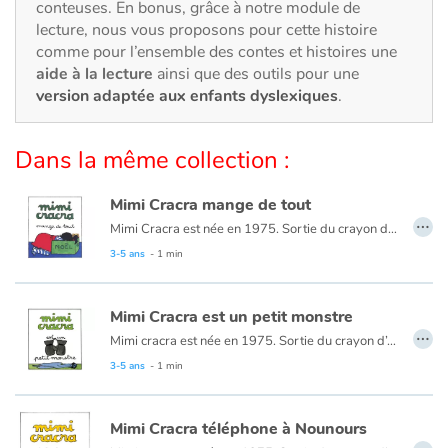
Art, espace, activité
conteuses. En bonus, grâce à notre module de
lecture, nous vous proposons pour cette histoire
comme pour l’ensemble des contes et histoires une
Documentaires
aide à la lecture
ainsi que des outils pour une
version adaptée aux enfants dyslexiques
.
En famille
Quotidien et loisirs
Dans la même collection :
À l'école
Mimi Cracra mange de tout
…
Mimi Cracra est née en 1975. Sortie du crayon d’Agnès Rosenstiehl pour le magazine “Pomme d’api”, cette petite fille aux joues roses et cheveux bruns à laquelle il est facile de s’identifier nous entraîne avec humour dans ses aventures quotidiennes.
Fêtes et évènements
3-5 ans
- 1 min
Amour et amitié
Mimi Cracra est un petit monstre
…
Mimi cracra est née en 1975. Sortie du crayon d’Agnès Rosenstiehl pour le magazine “Pomme d’api”, cette petite fille aux joues roses et cheveux bruns à laquelle il est facile de s’identifier nous entraîne avec humour dans ses aventures quotidiennes.
Sujets de société
3-5 ans
- 1 min
Émotions et sentiments
Mimi Cracra téléphone à Nounours
…
Formats et illustrations