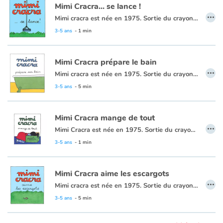
Mimi Cracra... se lance !
…
Mimi cracra est née en 1975. Sortie du crayon d’Agnès Rosenstiehl pour le magazine “Pomme d’api”, cette petite fille aux joues roses et cheveux bruns à laquelle il est facile de s’identifier nous entraîne avec humour dans ses aventures quotidiennes.
Apprendre les langues
3-5 ans
- 1 min
Dyslexie, troubles de la lecture
Mimi Cracra prépare le bain
…
Nos listes de lecture
Mimi cracra est née en 1975. Sortie du crayon d’Agnès Rosenstiehl pour le magazine “Pomme d’api”, cette petite fille aux joues roses et cheveux bruns à laquelle il est facile de s’identifier nous entraîne avec humour dans ses aventures quotidiennes.
3-5 ans
- 5 min
Les plus lus
Mimi Cracra mange de tout
Coups de coeur
…
Mimi Cracra est née en 1975. Sortie du crayon d’Agnès Rosenstiehl pour le magazine “Pomme d’api”, cette petite fille aux joues roses et cheveux bruns à laquelle il est facile de s’identifier nous entraîne avec humour dans ses aventures quotidiennes.
3-5 ans
- 1 min
Mimi Cracra aime les escargots
…
Mimi cracra est née en 1975. Sortie du crayon d’Agnès Rosenstiehl pour le magazine “Pomme d’api”, cette petite fille aux joues roses et cheveux bruns à laquelle il est facile de s’identifier nous entraîne avec humour dans ses aventures quotidiennes.
3-5 ans
- 5 min