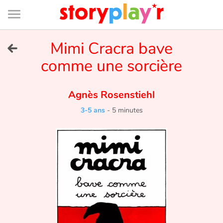
Connexion
Menu
Contenu
Recherche
Bibliothèque
Bas
de
page
Menu
➜
Mimi Cracra bave
EN
comme une sorcière
Je me connecte
Agnès Rosenstiehl
Tester gratuitement
3-5 ans
-
5 minutes
Bibliothèque
Prix
Accueil
Contes d'ici et d'ailleurs