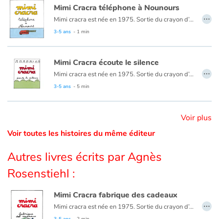
Mimi Cracra téléphone à Nounours
…
Mimi cracra est née en 1975. Sortie du crayon d’Agnès Rosenstiehl pour le magazine “Pomme d’api”, cette petite fille aux joues roses et cheveux bruns à laquelle il est facile de s’identifier nous entraîne avec humour dans ses aventures quotidiennes.
Catalogue anglais
3-5 ans
- 1 min
Contraste +
Mimi Cracra écoute le silence
…
Mimi cracra est née en 1975. Sortie du crayon d’Agnès Rosenstiehl pour le magazine “Pomme d’api”, cette petite fille aux joues roses et cheveux bruns à laquelle il est facile de s’identifier nous entraîne avec humour dans ses aventures quotidiennes.
3-5 ans
- 5 min
Aide
Accueil
Voir plus
Voir toutes les histoires du même éditeur
Famille
Autres livres écrits par Agnès
Écoles
Rosenstiehl :
Médiathèques
Mimi Cracra fabrique des cadeaux
…
Mimi cracra est née en 1975. Sortie du crayon d’Agnès Rosenstiehl pour le magazine “Pomme d’api”, cette petite fille aux joues roses et cheveux bruns à laquelle il est facile de s’identifier nous entraîne avec humour dans ses aventures quotidiennes.
Vidéos & Tutoriaux