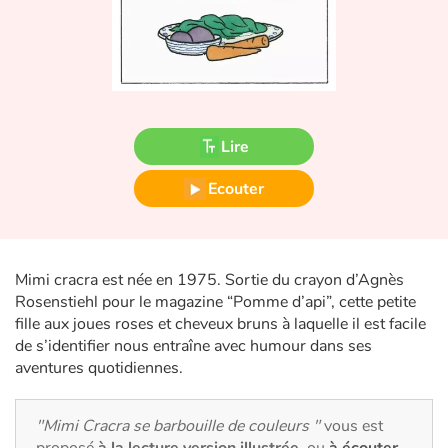
Fable, mythe, littérature et poésie
Princesses et princes, rois, reines et dragons
Ogres, monstres et sorcières
Lire
Héroïnes et héros
Ecouter
Écologie, nature, saisons
Les animaux
Mimi cracra est née en 1975. Sortie du crayon d’Agnès
Rosenstiehl pour le magazine “Pomme d’api”, cette petite
Voyage, épopée, enquête, aventure
fille aux joues roses et cheveux bruns à laquelle il est facile
de s’identifier nous entraîne avec humour dans ses
Autour du monde
aventures quotidiennes.
Apprentissage
"Mimi Cracra se barbouille de couleurs "
vous est
proposé
à la lecture version illustrée
, ou
à écouter