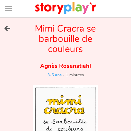
Connexion
Menu
Contenu
Recherche
Bibliothèque
Bas
de
page
Menu
➜
Mimi Cracra se
EN
barbouille de
Je me connecte
couleurs
Tester gratuitement
Agnès Rosenstiehl
Bibliothèque
3-5 ans
-
1 minutes
Prix
Accueil
Contes d'ici et d'ailleurs