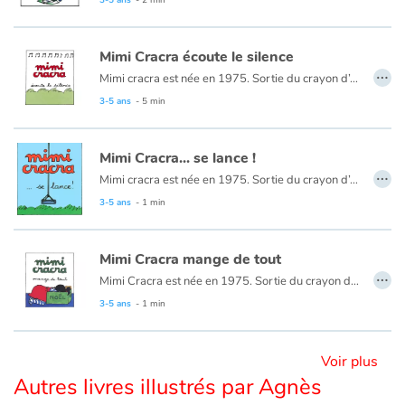
3-5 ans
- 2 min
Blog
Mimi Cracra écoute le silence
…
Mimi cracra est née en 1975. Sortie du crayon d’Agnès Rosenstiehl pour le magazine “Pomme d’api”, cette petite fille aux joues roses et cheveux bruns à laquelle il est facile de s’identifier nous entraîne avec humour dans ses aventures quotidiennes.
Actualités
3-5 ans
- 5 min
Par thématique
Mimi Cracra... se lance !
…
Mimi cracra est née en 1975. Sortie du crayon d’Agnès Rosenstiehl pour le magazine “Pomme d’api”, cette petite fille aux joues roses et cheveux bruns à laquelle il est facile de s’identifier nous entraîne avec humour dans ses aventures quotidiennes.
Rencontres et témoignages
3-5 ans
- 1 min
Contes d'ici et d'ailleurs
Mimi Cracra mange de tout
Autour de la lecture
…
Mimi Cracra est née en 1975. Sortie du crayon d’Agnès Rosenstiehl pour le magazine “Pomme d’api”, cette petite fille aux joues roses et cheveux bruns à laquelle il est facile de s’identifier nous entraîne avec humour dans ses aventures quotidiennes.
3-5 ans
- 1 min
Apprendre à lire
Livre audio
Voir plus
Autres livres illustrés par Agnès
Activités et ateliers