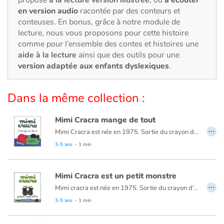
Art, espace, activité
en version audio
racontée par des conteurs et
conteuses. En bonus, grâce à notre module de
Documentaires
lecture, nous vous proposons pour cette histoire
comme pour l’ensemble des contes et histoires une
En famille
aide à la lecture
ainsi que des outils pour une
version adaptée aux enfants dyslexiques
.
Quotidien et loisirs
Dans la même collection :
À l'école
Mimi Cracra mange de tout
Fêtes et évènements
…
Mimi Cracra est née en 1975. Sortie du crayon d’Agnès Rosenstiehl pour le magazine “Pomme d’api”, cette petite fille aux joues roses et cheveux bruns à laquelle il est facile de s’identifier nous entraîne avec humour dans ses aventures quotidiennes.
3-5 ans
- 1 min
Amour et amitié
Sujets de société
Mimi Cracra est un petit monstre
…
Mimi cracra est née en 1975. Sortie du crayon d’Agnès Rosenstiehl pour le magazine “Pomme d’api”, cette petite fille aux joues roses et cheveux bruns à laquelle il est facile de s’identifier nous entraîne avec humour dans ses aventures quotidiennes.
Émotions et sentiments
3-5 ans
- 1 min
Formats et illustrations