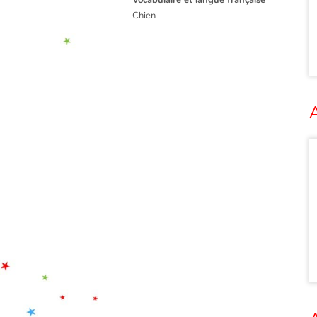
Chien
A