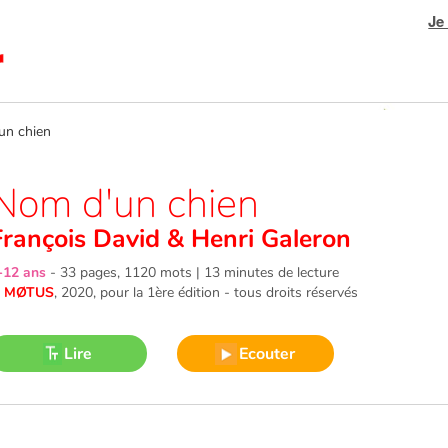
Je
n chien
Nom d'un chien
François David
&
Henri Galeron
-12 ans
-
33 pages, 1120 mots | 13 minutes de lecture
©
MØTUS
, 2020
, pour la 1ère édition - tous droits réservés
Lire
Ecouter