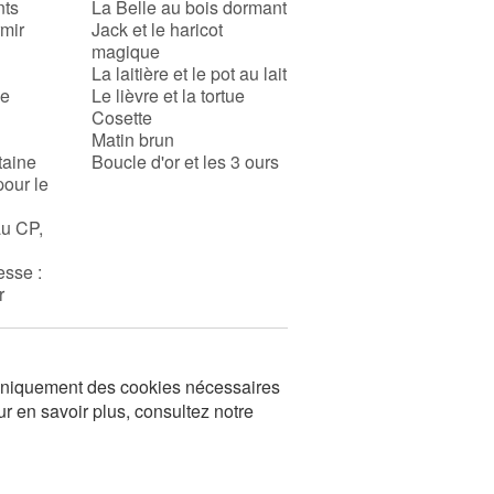
nts
La Belle au bois dormant
rmir
Jack et le haricot
magique
La laitière et le pot au lait
se
Le lièvre et la tortue
Cosette
Matin brun
taine
Boucle d'or et les 3 ours
pour le
au CP,
esse :
r
s uniquement des cookies nécessaires
ur en savoir plus, consultez notre