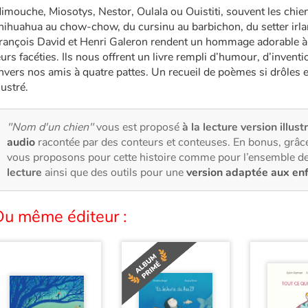
imouche, Miosotys, Nestor, Oulala ou Ouistiti, souvent les chi
hihuahua au chow-chow, du cursinu au barbichon, du setter irla
rançois David et Henri Galeron rendent un hommage adorable à
eurs facéties. Ils nous offrent un livre rempli d’humour, d’inven
nvers nos amis à quatre pattes. Un recueil de poèmes si drôles
llustré.
"Nom d'un chien"
vous est proposé
à la lecture version illust
audio
racontée par des conteurs et conteuses. En bonus, grâce
vous proposons pour cette histoire comme pour l’ensemble de
lecture
ainsi que des outils pour une
version adaptée aux en
Du même éditeur :