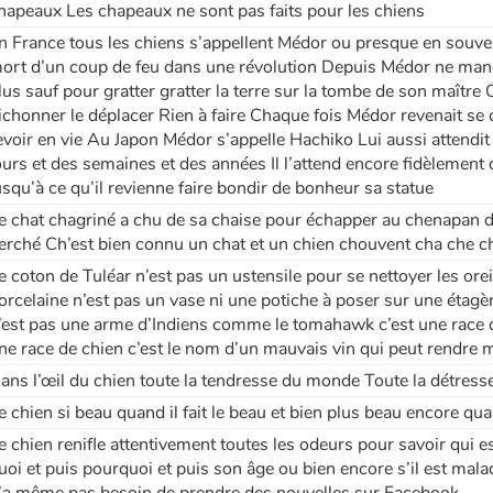
hapeaux Les chapeaux ne sont pas faits pour les chiens
n France tous les chiens s’appellent Médor ou presque en souven
ort d’un coup de feu dans une révolution Depuis Médor ne mange
lus sauf pour gratter gratter la terre sur la tombe de son maître 
ichonner le déplacer Rien à faire Chaque fois Médor revenait se c
evoir en vie Au Japon Médor s’appelle Hachiko Lui aussi attendit
ours et des semaines et des années Il l’attend encore fidèlement 
usqu’à ce qu’il revienne faire bondir de bonheur sa statue
e chat chagriné a chu de sa chaise pour échapper au chenapan d
erché Ch’est bien connu un chat et un chien chouvent cha che c
e coton de Tuléar n’est pas un ustensile pour se nettoyer les orei
orcelaine n’est pas un vase ni une potiche à poser sur une étagè
’est pas une arme d’Indiens comme le tomahawk c’est une race d
ne race de chien c’est le nom d’un mauvais vin qui peut rendr
ans l’œil du chien toute la tendresse du monde Toute la détress
e chien si beau quand il fait le beau et bien plus beau encore quand
e chien renifle attentivement toutes les odeurs pour savoir qui es
uoi et puis pourquoi et puis son âge ou bien encore s’il est mal
’a même pas besoin de prendre des nouvelles sur Facebook