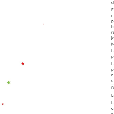
c
E
m
p
b
r
j
j
L
p
L
p
n
u
D
L
L
q
n