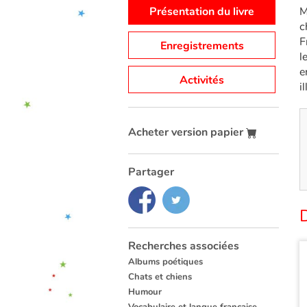
Présentation du livre
M
c
F
Enregistrements
l
e
Activités
i
Acheter version papier
Partager
Recherches associées
Albums poétiques
Chats et chiens
Humour
Vocabulaire et langue française