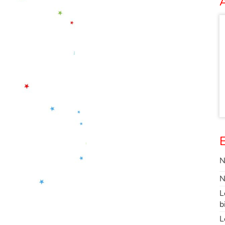
A
E
N
N
L
b
L