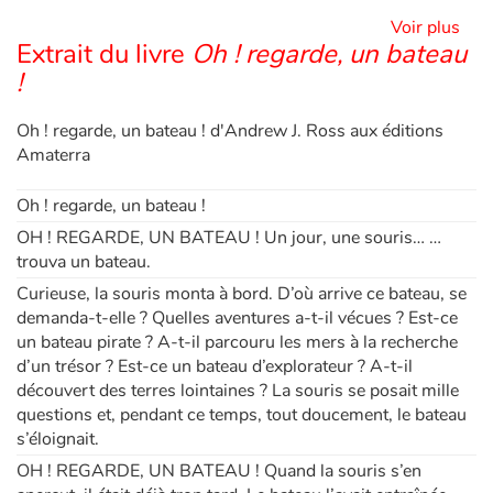
Il leur manque l’imagination de l’enfance pour voir le merveilleux !
Voir plus
Les textes très rythmés sont parfaitement conçus pour une lecture à voix haute.
Extrait du livre
Oh ! regarde, un bateau
Blog
!
Actualités
Oh ! regarde, un bateau ! d'Andrew J. Ross aux éditions
Amaterra
Par thématique
Oh ! regarde, un bateau !
Rencontres et témoignages
OH ! REGARDE, UN BATEAU ! Un jour, une souris… …
trouva un bateau.
Contes d'ici et d'ailleurs
Curieuse, la souris monta à bord. D’où arrive ce bateau, se
demanda-t-elle ? Quelles aventures a-t-il vécues ? Est-ce
Autour de la lecture
un bateau pirate ? A-t-il parcouru les mers à la recherche
d’un trésor ? Est-ce un bateau d’explorateur ? A-t-il
Apprendre à lire
découvert des terres lointaines ? La souris se posait mille
questions et, pendant ce temps, tout doucement, le bateau
Livre audio
s’éloignait.
OH ! REGARDE, UN BATEAU ! Quand la souris s’en
Activités et ateliers