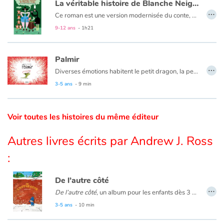
La véritable histoire de Blanche Neige qui n'a pas croqué la pomme
…
Ce roman est une version modernisée du conte, abordant de manière humoristique les thèmes contemporains du bien-être animal, de l’exploitation par le travail, du droit des femmes ou encore de la domination patriarcale sous-jacente.
Catalogue anglais
9-12 ans
- 1h21
Palmir
Contraste +
…
Diverses émotions habitent le petit dragon, la peur, la tristesse, mais aussi la fierté, quand il trouve une solution à une difficulté, et la joie quand parfois sa traversée devient un jeu, car il reste, malgré tout, un enfant.
3-5 ans
- 9 min
Aide
Accueil
Voir toutes les histoires du même éditeur
Autres livres écrits par Andrew J. Ross
Famille
:
Écoles
De l’autre côté
…
Médiathèques
De l’autre côté
, un album pour les enfants dès 3 ans.
Il paraît qu’il y a quelque chose d’incroyable de l’autre côté !
3-5 ans
- 10 min
Vidéos & Tutoriaux
Avec une échelle, une corde, puis une pelle, quatre personnages essaient sans succès de le franchir.