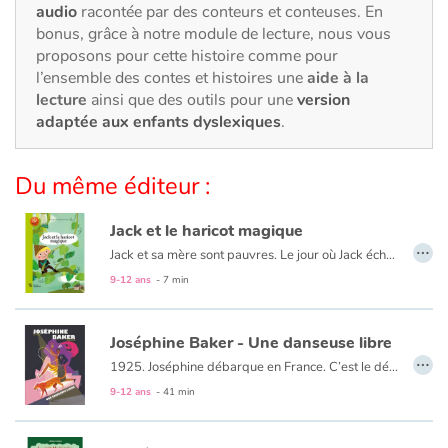
Art, espace, activité
audio
racontée par des conteurs et conteuses. En
bonus, grâce à notre module de lecture, nous vous
Documentaires
proposons pour cette histoire comme pour
l’ensemble des contes et histoires une
aide à la
lecture
ainsi que des outils pour une
version
En famille
adaptée aux enfants dyslexiques
.
Quotidien et loisirs
Du même éditeur :
À l'école
Jack et le haricot magique
…
Fêtes et évènements
Jack et sa mère sont pauvres. Le jour où Jack échange leur chèvre contre six graines de haricots, sa mère se fâche. Mais les graines sont en réalité magiques ! En une seule nuit, elles poussent et forment une immense échelle de verdure, semblable à un haricot géant. Jack grimpe jusqu'à son sommet et, au-delà des nuages, pénètre dans la demeure inquiétante d'un
9-12 ans
- 7 min
Amour et amitié
Joséphine Baker - Une danseuse libre
Sujets de société
…
1925. Joséphine débarque en France. C’est le début d’une incroyable aventure.
Dans un tourbillon de gaieté et d’énergie, la petite fille des misérables faubourgs de Saint-Louis, Missouri, deviendra une immense vedette mais aussi une femme engagée, prête à se battre pour défendre ses valeurs.
Émotions et sentiments
9-12 ans
- 41 min
Formats et illustrations