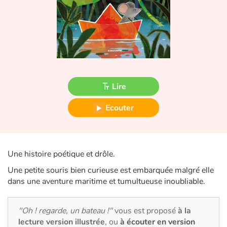
Fable, mythe, littérature et poésie
Princesses et princes, rois, reines et dragons
Ogres, monstres et sorcières
Héroïnes et héros
Lire
Écologie, nature, saisons
Ecouter
Les animaux
Une histoire poétique et drôle.
Voyage, épopée, enquête, aventure
Une petite souris bien curieuse est embarquée malgré elle
Autour du monde
dans une aventure maritime et tumultueuse inoubliable.
Apprentissage
"Oh ! regarde, un bateau !"
vous est proposé
à la
lecture version illustrée
, ou
à écouter en version