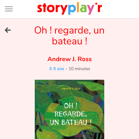
Connexion
Menu
Contenu
Recherche
Bibliothèque
Bas
de
page
Menu
➜
Oh ! regarde, un
EN
bateau !
Je me connecte
Andrew J. Ross
Tester gratuitement
3-5 ans
-
10 minutes
Bibliothèque
Prix
Accueil
Contes d'ici et d'ailleurs