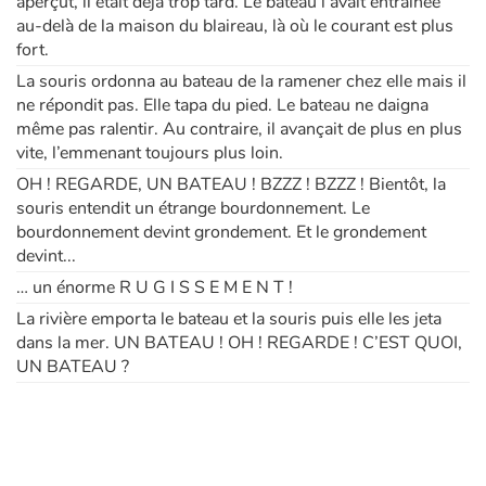
aperçut, il était déjà trop tard. Le bateau l’avait entraînée
au-delà de la maison du blaireau, là où le courant est plus
fort.
Apprendre les langues
La souris ordonna au bateau de la ramener chez elle mais il
ne répondit pas. Elle tapa du pied. Le bateau ne daigna
Dyslexie, troubles de la lecture
même pas ralentir. Au contraire, il avançait de plus en plus
vite, l’emmenant toujours plus loin.
Nos listes de lecture
OH ! REGARDE, UN BATEAU ! BZZZ ! BZZZ ! Bientôt, la
souris entendit un étrange bourdonnement. Le
Les plus lus
bourdonnement devint grondement. Et le grondement
devint...
Coups de coeur
… un énorme R U G I S S E M E N T !
La rivière emporta le bateau et la souris puis elle les jeta
dans la mer. UN BATEAU ! OH ! REGARDE ! C’EST QUOI,
UN BATEAU ?