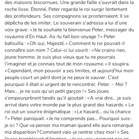
des maisons biscornues. Une grande faille s’ouvrait dans la
roche lisse. Étonné, Peter regarda le roi surgir lentement
des profondeurs. Ses compagnons se prosternaient. Il se
dépêcha de les imiter. Le souverain s’adressa a lui d’une
voix grave : « Je te souhaite la bienvenue Peter, messager du
royaume d’En Haut. As-tu fait bon voyage ? » Peter
bafouilla : « Oh oui, Majesté. » Comment le roi pouvait-il
connaître son nom ? Celui-ci lui sourit : « Ne crains rien,
jeune homme. Je suis plus vieux que tu ne pourrais
l’imaginer et je connais tout de mon royaume. » Il soupira.
« Cependant, mon pouvoir a ses limites, et aujourd’hui mon
peuple court un péril dont je ne peux le sauver. C’est
pourquoi il était si urgent de te rencontrer, Peter. – Moi ?
Mais... je ne suis qu’un petit garçon ! » Ses joues
s’empourprèrent tandis qu’il ajoutait : « A vrai dire… je suis
arrivé dans votre monde par le plus grand des hasards. » Le
roi eut un sourire énigmatique : « Le hasard... ou la chance
? » Peter paniquait. « Je ne comprends pas… Pourquoi suis-
je ici ? Que va penser ma maman quand elle aura remarqué
ma disparition ? Comment vais-je rentrer chez moi ! » Ses