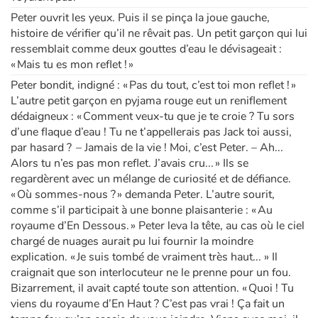
Peter ouvrit les yeux. Puis il se pinça la joue gauche,
histoire de vérifier qu’il ne rêvait pas. Un petit garçon qui lui
ressemblait comme deux gouttes d’eau le dévisageait :
« Mais tu es mon reflet ! »
Peter bondit, indigné : « Pas du tout, c’est toi mon reflet ! »
L’autre petit garçon en pyjama rouge eut un reniflement
dédaigneux : « Comment veux-tu que je te croie ? Tu sors
d’une flaque d’eau ! Tu ne t’appellerais pas Jack toi aussi,
par hasard ? – Jamais de la vie ! Moi, c’est Peter. – Ah...
Alors tu n’es pas mon reflet. J’avais cru... » Ils se
regardèrent avec un mélange de curiosité et de défiance.
« Où sommes-nous ? » demanda Peter. L’autre sourit,
comme s’il participait à une bonne plaisanterie : « Au
royaume d’En Dessous. » Peter leva la tête, au cas où le ciel
chargé de nuages aurait pu lui fournir la moindre
explication. « Je suis tombé de vraiment très haut... » Il
craignait que son interlocuteur ne le prenne pour un fou.
Bizarrement, il avait capté toute son attention. « Quoi ! Tu
viens du royaume d’En Haut ? C’est pas vrai ! Ça fait un