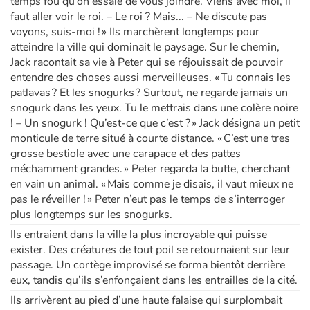
temps fou qu’on essaie de vous joindre. Viens avec moi, il
faut aller voir le roi. – Le roi ? Mais... – Ne discute pas
voyons, suis-moi ! » Ils marchèrent longtemps pour
atteindre la ville qui dominait le paysage. Sur le chemin,
Jack racontait sa vie à Peter qui se réjouissait de pouvoir
entendre des choses aussi merveilleuses. « Tu connais les
patlavas ? Et les snogurks ? Surtout, ne regarde jamais un
snogurk dans les yeux. Tu le mettrais dans une colère noire
! – Un snogurk ! Qu’est-ce que c’est ? » Jack désigna un petit
monticule de terre situé à courte distance. « C’est une tres
grosse bestiole avec une carapace et des pattes
méchamment grandes. » Peter regarda la butte, cherchant
en vain un animal. « Mais comme je disais, il vaut mieux ne
pas le réveiller ! » Peter n’eut pas le temps de s’interroger
plus longtemps sur les snogurks.
Ils entraient dans la ville la plus incroyable qui puisse
exister. Des créatures de tout poil se retournaient sur leur
passage. Un cortège improvisé se forma bientôt derrière
eux, tandis qu’ils s’enfonçaient dans les entrailles de la cité.
Ils arrivèrent au pied d’une haute falaise qui surplombait