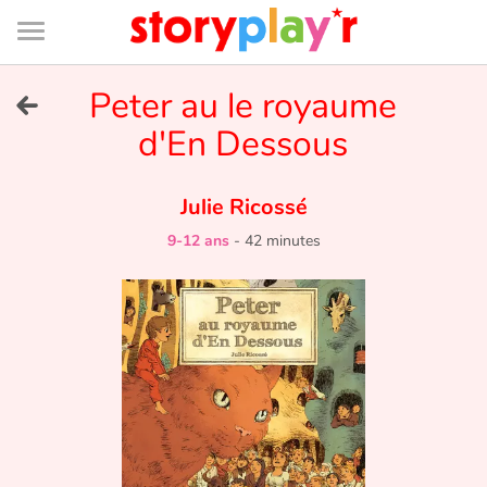
Connexion
Menu
Contenu
Recherche
Bibliothèque
Bas
de
page
Menu
➜
Peter au le royaume
EN
d'En Dessous
Je me connecte
Julie Ricossé
Tester gratuitement
9-12 ans
-
42 minutes
Bibliothèque
Prix
Accueil
Contes d'ici et d'ailleurs