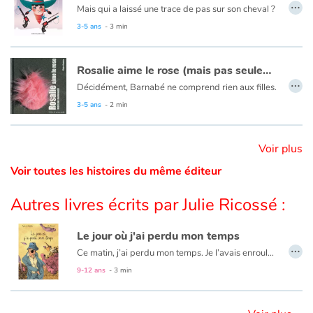
…
Mais qui a laissé une trace de pas sur son cheval ?
3-5 ans
- 3 min
Catalogue anglais
Rosalie aime le rose (mais pas seulement)
…
Décidément, Barnabé ne comprend rien aux filles.
Contraste +
3-5 ans
- 2 min
Aide
Voir plus
Accueil
Voir toutes les histoires du même éditeur
Famille
Autres livres écrits par Julie Ricossé :
Écoles
Le jour où j'ai perdu mon temps
…
Ce matin, j’ai perdu mon temps. Je l’avais enroulé dans mon mouchoir et enfoncé dans la poche de mon pantalon. Il a dû tomber quand j’achetais mon café et quelqu’un l’aura ramassé.
Médiathèques
9-12 ans
- 3 min
Vidéos & Tutoriaux