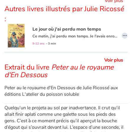
Voir plus
Autres livres illustrés par Julie Ricossé
Blog
:
Le jour où j'ai perdu mon temps
Actualités
…
Ce matin, j’ai perdu mon temps. Je l’avais enroulé dans mon mouchoir et enfoncé dans la poche de mon pantalon. Il a dû tomber quand j’achetais mon café et quelqu’un l’aura ramassé.
9-12 ans
- 3 min
Par thématique
Rencontres et témoignages
Voir plus
Extrait du livre
Peter au le royaume
d'En Dessous
Contes d'ici et d'ailleurs
Peter au le royaume d'En Dessous de Julie Ricossé aux
Autour de la lecture
éditions L'atelier du poisson soluble
Apprendre à lire
Quelqu’un le projeta au sol par inadvertance. Il crut qu’il
allait finir aplati comme une galette sous les pieds des
Livre audio
gens. C’est à ce moment précis qu’il aperçut la bouche
d’égout qui s’ouvrait devant lui. L’espace d’une seconde, il
Activités et ateliers