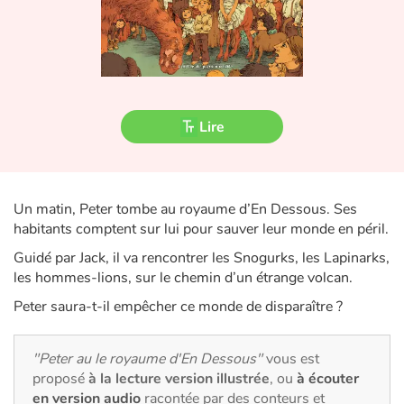
Fable, mythe, littérature et poésie
Princesses et princes, rois, reines et dragons
Ogres, monstres et sorcières
Lire
Héroïnes et héros
Écologie, nature, saisons
Un matin, Peter tombe au royaume d’En Dessous. Ses
habitants comptent sur lui pour sauver leur monde en péril.
Les animaux
Guidé par Jack, il va rencontrer les Snogurks, les Lapinarks,
Voyage, épopée, enquête, aventure
les hommes-lions, sur le chemin d’un étrange volcan.
Peter saura-t-il empêcher ce monde de disparaître ?
Autour du monde
"Peter au le royaume d'En Dessous"
vous est
Apprentissage
proposé
à la lecture version illustrée
, ou
à écouter
en version audio
racontée par des conteurs et