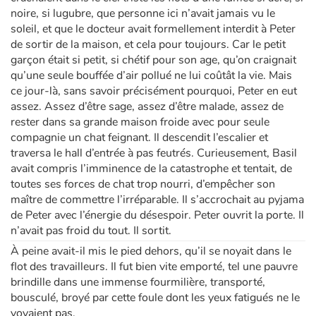
noire, si lugubre, que personne ici n’avait jamais vu le
soleil, et que le docteur avait formellement interdit à Peter
de sortir de la maison, et cela pour toujours. Car le petit
garçon était si petit, si chétif pour son age, qu’on craignait
qu’une seule bouffée d’air pollué ne lui coûtât la vie. Mais
ce jour-là, sans savoir précisément pourquoi, Peter en eut
assez. Assez d’être sage, assez d’être malade, assez de
rester dans sa grande maison froide avec pour seule
compagnie un chat feignant. Il descendit l’escalier et
traversa le hall d’entrée à pas feutrés. Curieusement, Basil
avait compris l’imminence de la catastrophe et tentait, de
toutes ses forces de chat trop nourri, d’empêcher son
maître de commettre l’irréparable. Il s’accrochait au pyjama
de Peter avec l’énergie du désespoir. Peter ouvrit la porte. Il
n’avait pas froid du tout. Il sortit.
À peine avait-il mis le pied dehors, qu’il se noyait dans le
flot des travailleurs. Il fut bien vite emporté, tel une pauvre
brindille dans une immense fourmilière, transporté,
bousculé, broyé par cette foule dont les yeux fatigués ne le
voyaient pas.