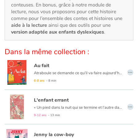
Art, espace, activité
conteuses. En bonus, grâce à notre module de
lecture, nous vous proposons pour cette histoire
Documentaires
comme pour l’ensemble des contes et histoires une
aide à la lecture
ainsi que des outils pour une
En famille
version adaptée aux enfants dyslexiques
.
Quotidien et loisirs
Dans la même collection :
À l'école
Au fait
…
Atraboule se demande ce qu'il va faire aujourd'hui. Déjeuner chez sa cousine Louise ? Aller chez le dentiste ? Passer au bureau ? Repasser à la maison ? Non, rien de tout ça. Il ira chasser l'ours.
Fêtes et évènements
6-8 ans
- 8 min
Amour et amitié
L'enfant errant
…
Sujets de société
« Un pied dans la nuit qui se termine et l’autre dans le jour qui se lève un enfant seul enjambe l’horizon. Il pose le pied sur la terre froide et se met en marche. »
9-12 ans
- 13 min
Émotions et sentiments
Jenny la cow-boy
Formats et illustrations