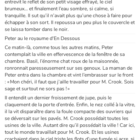
entrevit le reflet de son petit visage effrayé, le ciel
brumeux… et finalement l’eau sombre, si calme, si
Apprendre les langues
tranquille. Il sut qu’il n’avait plus qu’une chose à faire pour
échapper à son sort. Il repoussa un peu plus le couvercle et
se laissa tomber dans le noir.
Dyslexie, troubles de la lecture
Peter au le royaume d'En Dessous
Nos listes de lecture
Ce matin-là, comme tous les autres matins, Peter
contemplait la ville en effervescence de la fenêtre de sa
Les plus lus
chambre. Basil, l’énorme chat roux de la maisonnée,
ronronnait paresseusement sur ses genoux. La maman de
Peter entra dans la chambre et vint l’embrasser sur le front
Coups de coeur
: « Mon chéri, il faut que j’aille travailler pour M. Crook. Sois
sage et surtout ne sors pas ! »
Il entendit un dernier froissement de jupe, puis le
claquement de la porte d’entrée. Enfin, le nez collé à la vitre,
il la vit disparaître dans la foule compacte des ouvriers qui
se déversait sur les pavés. M. Crook possédait toutes les
usines de la ville. Autant dire qu’il possédait la ville ! Car ici,
tout le monde travaillait pour M. Crook. Et les usines
crachaient dans le ciel triste les flots d’une fumée si acre, si