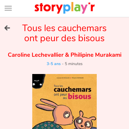
Connexion
Menu
Contenu
Recherche
Bibliothèque
Bas
de
page
Menu
➜
Tous les cauchemars
EN
ont peur des bisous
Je me connecte
Caroline Lechevallier
&
Philipine Murakami
Tester gratuitement
3-5 ans
-
5 minutes
Bibliothèque
Prix
Accueil
Contes d'ici et d'ailleurs