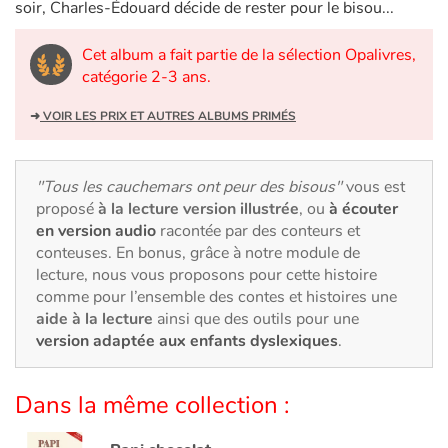
Art, espace, activité
soir, Charles-Édouard décide de rester pour le bisou...
Documentaires
Cet album a fait partie de la sélection Opalivres,
catégorie 2-3 ans.
En famille
➜
VOIR LES PRIX ET AUTRES ALBUMS PRIMÉS
Quotidien et loisirs
"Tous les cauchemars ont peur des bisous"
vous est
À l'école
proposé
à la lecture version illustrée
, ou
à écouter
en version audio
racontée par des conteurs et
Fêtes et évènements
conteuses. En bonus, grâce à notre module de
lecture, nous vous proposons pour cette histoire
comme pour l’ensemble des contes et histoires une
Amour et amitié
aide à la lecture
ainsi que des outils pour une
version adaptée aux enfants dyslexiques
.
Sujets de société
Émotions et sentiments
Dans la même collection :
Formats et illustrations