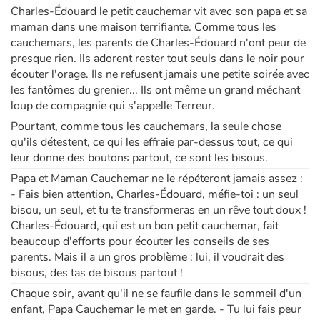
Charles-Édouard le petit cauchemar vit avec son papa et sa
maman dans une maison terrifiante. Comme tous les
Apprendre les langues
cauchemars, les parents de Charles-Édouard n'ont peur de
presque rien. Ils adorent rester tout seuls dans le noir pour
Dyslexie, troubles de la lecture
écouter l'orage. Ils ne refusent jamais une petite soirée avec
les fantômes du grenier... Ils ont même un grand méchant
Nos listes de lecture
loup de compagnie qui s'appelle Terreur.
Pourtant, comme tous les cauchemars, la seule chose
Les plus lus
qu'ils détestent, ce qui les effraie par-dessus tout, ce qui
leur donne des boutons partout, ce sont les bisous.
Coups de coeur
Papa et Maman Cauchemar ne le répéteront jamais assez :
- Fais bien attention, Charles-Édouard, méfie-toi : un seul
bisou, un seul, et tu te transformeras en un rêve tout doux !
Charles-Édouard, qui est un bon petit cauchemar, fait
beaucoup d'efforts pour écouter les conseils de ses
parents. Mais il a un gros problème : lui, il voudrait des
bisous, des tas de bisous partout !
Chaque soir, avant qu'il ne se faufile dans le sommeil d'un
enfant, Papa Cauchemar le met en garde. - Tu lui fais peur