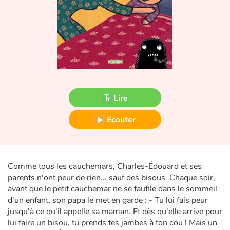
Fable, mythe, littérature et poésie
Princesses et princes, rois, reines et dragons
Ogres, monstres et sorcières
Héroïnes et héros
Lire
Écologie, nature, saisons
Ecouter
Les animaux
Voyage, épopée, enquête, aventure
Comme tous les cauchemars, Charles-Édouard et ses
parents n'ont peur de rien... sauf des bisous. Chaque soir,
Autour du monde
avant que le petit cauchemar ne se faufile dans le sommeil
d'un enfant, son papa le met en garde : - Tu lui fais peur
Apprentissage
jusqu'à ce qu'il appelle sa maman. Et dès qu'elle arrive pour
lui faire un bisou, tu prends tes jambes à ton cou ! Mais un