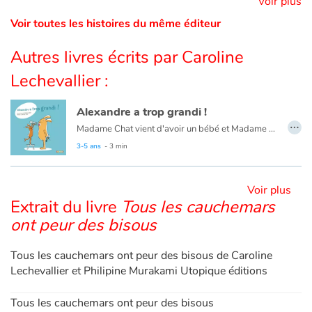
Voir plus
Voir toutes les histoires du même éditeur
Blog
Autres livres écrits par Caroline
Actualités
Lechevallier :
Par thématique
Alexandre a trop grandi !
…
Madame Chat vient d'avoir un bébé et Madame Lapin est en admiration devant ce tout-petit qu'elle trouve tellement mignon ! Alexandre observe sa maman prendre le bébé dans ses bras et il en éprouve beaucoup de peine...
Rencontres et témoignages
Un album pour aborder l'arrivée d'un bébé ou aider l'enfant à grandir tout simplement. Le message est accompagné d'un dessin très concret et plein d'humour. Un bon moment à partager
3-5 ans
- 3 min
Contes d'ici et d'ailleurs
Voir plus
Extrait du livre
Tous les cauchemars
Autour de la lecture
ont peur des bisous
Apprendre à lire
Tous les cauchemars ont peur des bisous de Caroline
Lechevallier et Philipine Murakami Utopique éditions
Livre audio
Tous les cauchemars ont peur des bisous
Activités et ateliers