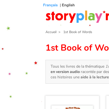
Connexion
Menu
Contenu
Recherche
Bibliothèque
Bas
Français
| English
de
page
Accueil
> 1st Book of Words
1st Book of Wo
Tous les livres de la thématique
1
en version audio
racontée par des
ces histoires une
aide à la lecture