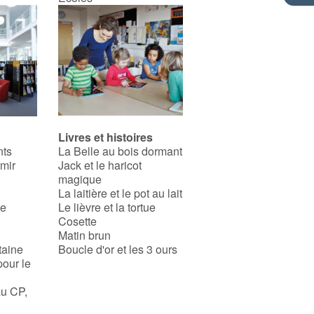
Livres et histoires
nts
La Belle au bois dormant
rmir
Jack et le haricot
magique
La laitière et le pot au lait
se
Le lièvre et la tortue
Cosette
Matin brun
taine
Boucle d'or et les 3 ours
pour le
au CP,