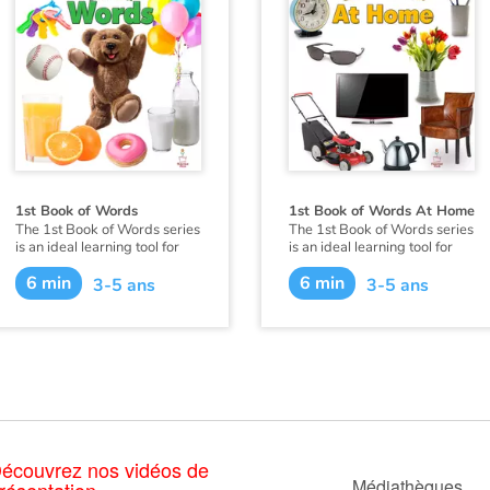
1st Book of Words
1st Book of Words At Home
The 1st Book of Words series
The 1st Book of Words series
is an ideal learning tool for
is an ideal learning tool for
budding young minds. Every
budding young minds. Every
6 min
6 min
page is filled with vivid,
page is filled with vivid,
3-5 ans
3-5 ans
close-up photos of familiar
close-up photos of familiar
people, places and things,
people, places and things,
illustrating simple word
illustrating simple word
concepts that expand
concepts that expand
vocabulary skills.
vocabulary skills.
écouvrez nos vidéos de
Médiathèques
résentation