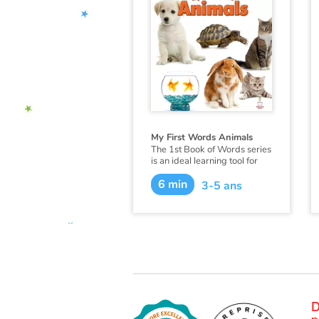
My First Words Animals
The 1st Book of Words series
is an ideal learning tool for
budding young minds. Every
6 min
page is filled with vivid,
3-5 ans
close-up photos of familiar
people, places and things,
illustrating simple word
concepts that expand
vocabulary skills.
D
p