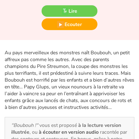
Fable, mythe, littérature et poésie
Lire
Princesses et princes, rois, reines et dragons
Ecouter
Ogres, monstres et sorcières
Héroïnes et héros
Au pays merveilleux des monstres naît Boubouh, un petit
affreux pas comme les autres. Avec des parents
Écologie, nature, saisons
champions du Pire Streumon, la coupe des monstres les
plus terrifiants, il est prédestiné à suivre leurs traces. Mais
Les animaux
Boubouh est horrifié par les enfants et a bien d’autres rêves
en tête… Papy Glups, un vieux nounours à la retraite va
l’aider à vaincre sa peur en l’entraînant à apprivoiser les
Voyage, épopée, enquête, aventure
enfants grâce aux lancés de chats, aux concours de rots et
à bien d’autres joyeuses et instructives activités…
Autour du monde
Apprentissage
"Boubouh !"
vous est proposé
à la lecture version
illustrée
, ou
à écouter en version audio
racontée par
des conteurs et conteuses. En bonus, grâce à notre