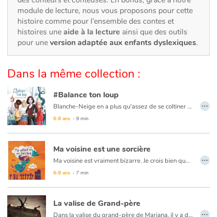
Art, espace, activité
module de lecture, nous vous proposons pour cette
histoire comme pour l’ensemble des contes et
Documentaires
histoires une
aide à la lecture
ainsi que des outils
pour une
version adaptée aux enfants dyslexiques
.
En famille
Dans la même collection :
Quotidien et loisirs
#Balance ton loup
À l'école
…
Blanche-Neige en a plus qu'assez de se coltiner les corvées de 7 nains mal élevés. Et Cendrillon en a ras la choucroute que son Chat botté de mari chausse d'autres pieds dans son dos alors qu'elle le pensait charmant ! Grâce au zozio, les princesses vont s'unir pour se révolter contre leurs oppresseurs, et quand les filles se rebellent, ça balance !
Fêtes et évènements
6-8 ans
- 9 min
Amour et amitié
Ma voisine est une sorcière
…
Ma voisine est vraiment bizarre. Je crois bien que c'est une sorcière. Elle met du sel dans son café et trempe ses carottes dans son thé. Elle tient son parapluie de travers et collectionne les vers de terre. C'est étrangement curieux tout ça et dire qu'il y en a qui ne me croient pas...
Sujets de société
6-8 ans
- 7 min
Émotions et sentiments
La valise de Grand-père
…
Formats et illustrations
Dans la valise du grand-père de Mariana, il y a deux choses, pantalon et chemises d’une part, et une photo de lui-même en marin de l’autre. De quel voyage est-elle l’objet ? Entre cette valise quasiment vide et le passé trop plein du vieil homme, Mariana va s’immiscer et transformer le monde triste et plat du présent en « tourbillon de mer ».