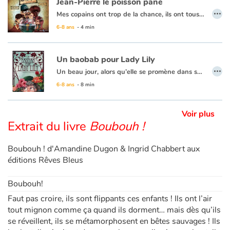
Jean-Pierre le poisson pané
…
Mes copains ont trop de la chance, ils ont tous des animaux chez eux. Moi je n'en ai même pas ! Du coup, j'ai demandé à papa et maman si on pouvait en avoir un. Moi j'aurais bien aimé avoir un chien, un chat ou un hamster comme tous mes amis, mais papa lui, il voyait ça différemment, et on a eu Jean-Pierre...
Apprendre les langues
6-8 ans
- 4 min
Dyslexie, troubles de la lecture
Un baobab pour Lady Lily
…
Un beau jour, alors qu’elle se promène dans son magnifique jardin anglais, Lady Lily découvre en son milieu un curieux baobab. Stupéfaite, elle est loin d’imaginer que c’est pour elle le début d’une incroyable histoire pleine de surprises…
Nos listes de lecture
6-8 ans
- 8 min
Les plus lus
Voir plus
Extrait du livre
Boubouh !
Coups de coeur
Boubouh ! d'Amandine Dugon & Ingrid Chabbert aux
éditions Rêves Bleus
Boubouh!
Faut pas croire, ils sont flippants ces enfants ! Ils ont l’air
tout mignon comme ça quand ils dorment… mais dès qu’ils
se réveillent, ils se métamorphosent en bêtes sauvages ! Ils