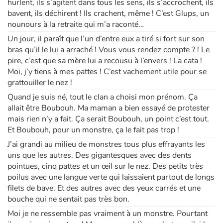
hurlent, ils s’agitent dans tous les sens, ils s’accrochent, ils
bavent, ils déchirent ! Ils crachent, même ! C’est Glups, un
nounours à la retraite qui m’a raconté…
Un jour, il paraît que l’un d’entre eux a tiré si fort sur son
bras qu’il le lui a arraché ! Vous vous rendez compte ? ! Le
pire, c’est que sa mère lui a recousu à l’envers ! La cata !
Moi, j’y tiens à mes pattes ! C’est vachement utile pour se
grattouiller le nez !
Quand je suis né, tout le clan a choisi mon prénom. Ça
allait être Boubouh. Ma maman a bien essayé de protester
mais rien n’y a fait. Ça serait Boubouh, un point c’est tout.
Et Boubouh, pour un monstre, ça le fait pas trop !
J’ai grandi au milieu de monstres tous plus effrayants les
uns que les autres. Des gigantesques avec des dents
pointues, cinq pattes et un œil sur le nez. Des petits très
poilus avec une langue verte qui laissaient partout de longs
filets de bave. Et des autres avec des yeux carrés et une
bouche qui ne sentait pas très bon.
Moi je ne ressemble pas vraiment à un monstre. Pourtant