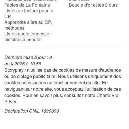
Fables de La Fontaine
Boucle d'or et les 3 ours
Livres de lecture pour le
Apprendre les langues
CP
Apprendre à lire au CP,
méthodes
Dyslexie, troubles de la lecture
Livres audio jeunesse :
histoires à écouter
Nos listes de lecture
Les plus lus
Dernière mise à jour : 9
août 2026 à 10:56
Storyplay'r n'utilise pas de cookies de mesure d'audience
Coups de coeur
ou de ciblage publicitaire. Nous utilisons uniquement des
cookies nécessaires au fonctionnement du site. En
naviguant sur notre site, vous acceptez l'utilisation de ces
cookies. Pour en savoir plus, consultez notre
Charte Vie
Privée
.
Déclaration CNIL 1896899