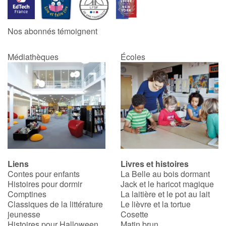
Blog
Nos abonnés témoignent
Actualités
Médiathèques
Écoles
Par thématique
Rencontres et témoignages
Contes d'ici et d'ailleurs
Autour de la lecture
Liens
Livres et histoires
Contes pour enfants
La Belle au bois dormant
Apprendre à lire
Histoires pour dormir
Jack et le haricot magique
Comptines
La laitière et le pot au lait
Livre audio
Classiques de la littérature
Le lièvre et la tortue
jeunesse
Cosette
Histoires pour Halloween
Matin brun
Activités et ateliers