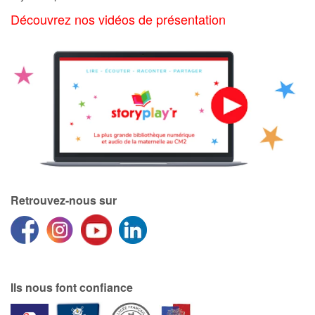
Découvrez nos vidéos de présentation
Catalogue anglais
Contraste +
Aide
Accueil
Famille
Retrouvez-nous sur
Écoles
Médiathèques
Ils nous font confiance
Vidéos & Tutoriaux