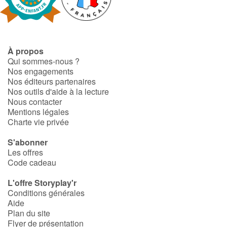
Art, espace, activité
Documentaires
À propos
En famille
Qui sommes-nous ?
Nos engagements
Quotidien et loisirs
Nos éditeurs partenaires
Nos outils d'aide à la lecture
À l'école
Nous contacter
Mentions légales
Charte vie privée
Fêtes et évènements
S'abonner
Amour et amitié
Les offres
Code cadeau
Sujets de société
L'offre Storyplay'r
Conditions générales
Émotions et sentiments
Aide
Plan du site
Flyer de présentation
Formats et illustrations