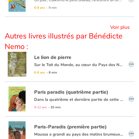
6-8 ans
- 9 min
Voir plus
Autres livres illustrés par Bénédicte
Nemo :
Le lion de pierre
…
Sur le Toit du Monde, au cœur du Pays des Neiges, vivait autrefois une famille de paysans. Dorje, le frère aîné, hébergeait chez lui son cadet. D'une nature ombrageuse, il le chassera l'exhortant à aller gagner sa part. Comment Tenzin réussira et comment Dorje sera puni…
6-8 ans
- 8 min
Paris paradis (quatrième partie)
…
Dans la quatrième et dernière partie de cette saga, notre héros est enfermé en centre de rétention, comme un vrai criminel. Dans cette prison qui ne dit pas son nom, Moussa s’évade par la pensée. Les journées sont longues au C.R.A. Et Chloé lui manque...
Voici le dernier tome de ce qui restera un album illustré exemplaire sur l’immigration et la clandestinité imposée par le dogme des frontières qui sont aussi des frontières entre riches et pauvres, entre aspiration à la liberté de vivre et réalité des enclos mentaux où s’étiolent l’humanité.
9-12 ans
- 20 min
Paris-Paradis (première partie)
…
Moussa a grandi au pays des matins brumeux de l’harmattan. Depuis tout-petit, il aime s’installer à l’ombre du grand moabi, l’arbre-pharmacie, pour rêver à son avenir...