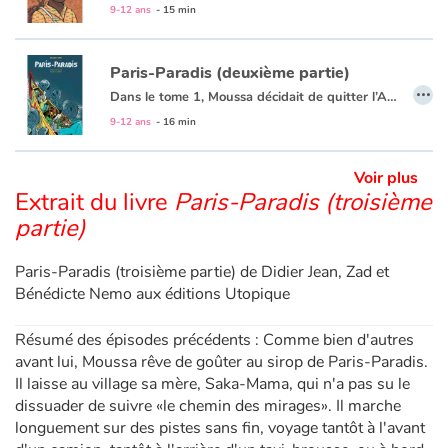
Un texte fort, sans parti pris, sur l’émigration.
Blog Asso
9-12 ans
- 15 min
Paris-Paradis (deuxième partie)
…
Dans le tome 1, Moussa décidait de quitter l’Afrique pour « Paris-Paradis », malgré les réticences de Saka-Mama, sa mère.
Comme tant d’autres avant lui, le jeune africain doit rejoindre la côte, payer son embarquement sur une pirogue, survivre à cette dangereuse traversée clandestine, échapper aux filets tendus par la police... C’est finalement la richesse des rencontres humaines qui va permettre à ce jeune plein d’espoir de rallier la capitale tant convoitée.
9-12 ans
- 16 min
Voir plus
Extrait du livre
Paris-Paradis (troisième
partie)
Paris-Paradis (troisième partie) de Didier Jean, Zad et
Bénédicte Nemo aux éditions Utopique
Résumé des épisodes précédents : Comme bien d'autres
avant lui, Moussa rêve de goûter au sirop de Paris-Paradis.
Il laisse au village sa mère, Saka-Mama, qui n'a pas su le
dissuader de suivre «le chemin des mirages». Il marche
longuement sur des pistes sans fin, voyage tantôt à l'avant