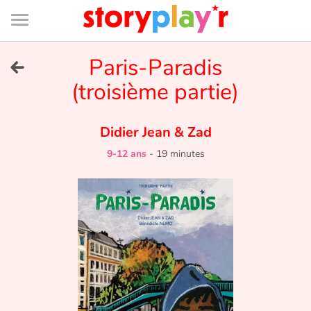
Connexion
Menu
Contenu
Recherche
Bibliothèque
Bas
de
page
Menu
➜
Paris-Paradis
EN
(troisième partie)
Je me connecte
Didier Jean
&
Zad
Tester gratuitement
9-12 ans
-
19 minutes
Bibliothèque
Prix
Accueil
Contes d'ici et d'ailleurs