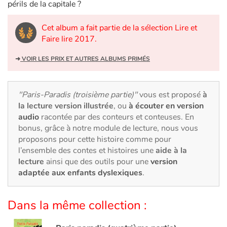
Art, espace, activité
périls de la capitale ?
Documentaires
Cet album a fait partie de la sélection Lire et
Faire lire 2017.
En famille
➜
VOIR LES PRIX ET AUTRES ALBUMS PRIMÉS
Quotidien et loisirs
"Paris-Paradis (troisième partie)"
vous est proposé
à
À l'école
la lecture version illustrée
, ou
à écouter en version
audio
racontée par des conteurs et conteuses. En
Fêtes et évènements
bonus, grâce à notre module de lecture, nous vous
proposons pour cette histoire comme pour
l’ensemble des contes et histoires une
aide à la
Amour et amitié
lecture
ainsi que des outils pour une
version
adaptée aux enfants dyslexiques
.
Sujets de société
Émotions et sentiments
Dans la même collection :
Formats et illustrations