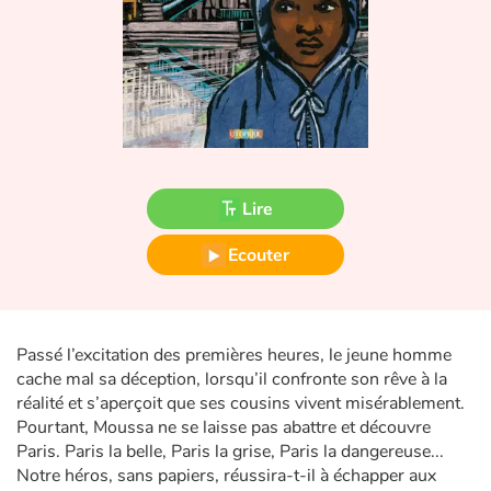
Fable, mythe, littérature et poésie
Princesses et princes, rois, reines et dragons
Ogres, monstres et sorcières
Héroïnes et héros
Lire
Écologie, nature, saisons
Ecouter
Les animaux
Voyage, épopée, enquête, aventure
Passé l’excitation des premières heures, le jeune homme
cache mal sa déception, lorsqu’il confronte son rêve à la
Autour du monde
réalité et s’aperçoit que ses cousins vivent misérablement.
Pourtant, Moussa ne se laisse pas abattre et découvre
Apprentissage
Paris. Paris la belle, Paris la grise, Paris la dangereuse...
Notre héros, sans papiers, réussira-t-il à échapper aux