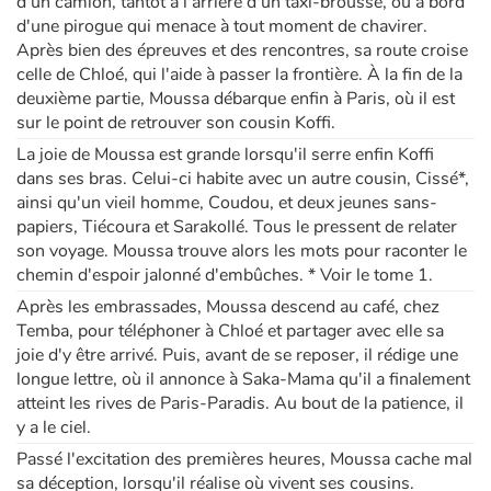
d'un camion, tantôt à l'arrière d'un taxi-brousse, ou à bord
d'une pirogue qui menace à tout moment de chavirer.
Après bien des épreuves et des rencontres, sa route croise
celle de Chloé, qui l'aide à passer la frontière. À la fin de la
deuxième partie, Moussa débarque enfin à Paris, où il est
sur le point de retrouver son cousin Koffi.
La joie de Moussa est grande lorsqu'il serre enfin Koffi
dans ses bras. Celui-ci habite avec un autre cousin, Cissé*,
ainsi qu'un vieil homme, Coudou, et deux jeunes sans-
papiers, Tiécoura et Sarakollé. Tous le pressent de relater
son voyage. Moussa trouve alors les mots pour raconter le
chemin d'espoir jalonné d'embûches. * Voir le tome 1.
Après les embrassades, Moussa descend au café, chez
Temba, pour téléphoner à Chloé et partager avec elle sa
joie d'y être arrivé. Puis, avant de se reposer, il rédige une
longue lettre, où il annonce à Saka-Mama qu'il a finalement
atteint les rives de Paris-Paradis. Au bout de la patience, il
y a le ciel.
Passé l'excitation des premières heures, Moussa cache mal
sa déception, lorsqu'il réalise où vivent ses cousins.