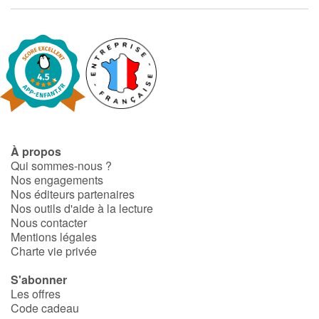
Fable, mythe, littérature et poésie
Princesses et princes, rois, reines et dragons
Ogres, monstres et sorcières
Héroïnes et héros
Écologie, nature, saisons
À propos
Qui sommes-nous ?
Nos engagements
Les animaux
Nos éditeurs partenaires
Nos outils d'aide à la lecture
Voyage, épopée, enquête, aventure
Nous contacter
Mentions légales
Charte vie privée
Autour du monde
S'abonner
Apprentissage
Les offres
Code cadeau