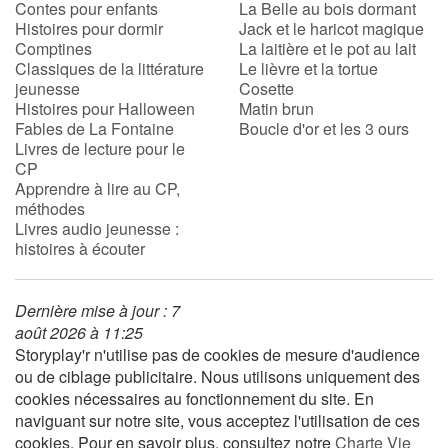
Contes pour enfants
La Belle au bois dormant
Histoires pour dormir
Jack et le haricot magique
Comptines
La laitière et le pot au lait
Blog
Classiques de la littérature
Le lièvre et la tortue
jeunesse
Cosette
Actualités
Histoires pour Halloween
Matin brun
Fables de La Fontaine
Boucle d'or et les 3 ours
Livres de lecture pour le
Par thématique
CP
Apprendre à lire au CP,
Rencontres et témoignages
méthodes
Livres audio jeunesse :
histoires à écouter
Contes d'ici et d'ailleurs
Autour de la lecture
Dernière mise à jour : 7
août 2026 à 11:25
Apprendre à lire
Storyplay'r n'utilise pas de cookies de mesure d'audience
ou de ciblage publicitaire. Nous utilisons uniquement des
cookies nécessaires au fonctionnement du site. En
Livre audio
naviguant sur notre site, vous acceptez l'utilisation de ces
cookies. Pour en savoir plus, consultez notre
Charte Vie
Activités et ateliers