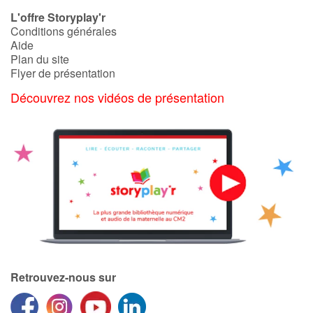
Art, espace, activité
L'offre Storyplay'r
Conditions générales
Documentaires
Aide
Plan du site
En famille
Flyer de présentation
Découvrez nos vidéos de présentation
Quotidien et loisirs
À l'école
Fêtes et évènements
Amour et amitié
Sujets de société
Émotions et sentiments
Retrouvez-nous sur
Formats et illustrations