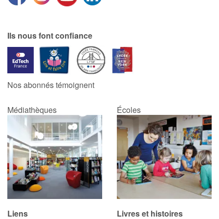
Catalogue anglais
Ils nous font confiance
Contraste +
Nos abonnés témoignent
Aide
Médiathèques
Écoles
Accueil
Famille
Écoles
Médiathèques
Vidéos & Tutoriaux
Liens
Livres et histoires