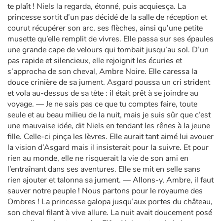
te plaît ! Niels la regarda, étonné, puis acquiesça. La
princesse sortit d’un pas décidé de la salle de réception et
courut récupérer son arc, ses flèches, ainsi qu’une petite
musette qu’elle remplit de vivres. Elle passa sur ses épaules
une grande cape de velours qui tombait jusqu’au sol. D’un
pas rapide et silencieux, elle rejoignit les écuries et
s’approcha de son cheval, Ambre Noire. Elle caressa la
douce crinière de sa jument. Asgard poussa un cri strident
et vola au-dessus de sa tête : il était prêt à se joindre au
voyage. — Je ne sais pas ce que tu comptes faire, toute
seule et au beau milieu de la nuit, mais je suis sûr que c’est
une mauvaise idée, dit Niels en tendant les rênes à la jeune
fille. Celle-ci pinça les lèvres. Elle aurait tant aimé lui avouer
la vision d’Asgard mais il insisterait pour la suivre. Et pour
rien au monde, elle ne risquerait la vie de son ami en
l’entraînant dans ses aventures. Elle se mit en selle sans
rien ajouter et talonna sa jument. — Allons-y, Ambre, il faut
sauver notre peuple ! Nous partons pour le royaume des
Ombres ! La princesse galopa jusqu’aux portes du château,
son cheval filant à vive allure. La nuit avait doucement posé