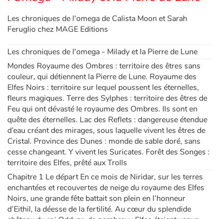
Les chroniques de l'omega de Calista Moon et Sarah
Apprendre les langues
Feruglio chez MAGE Editions
Dyslexie, troubles de la lecture
Les chroniques de l'omega - Milady et la Pierre de Lune
Mondes Royaume des Ombres : territoire des êtres sans
Nos listes de lecture
couleur, qui détiennent la Pierre de Lune. Royaume des
Elfes Noirs : territoire sur lequel poussent les éternelles,
Les plus lus
fleurs magiques. Terre des Sylphes : territoire des êtres de
Feu qui ont dévasté le royaume des Ombres. Ils sont en
Coups de coeur
quête des éternelles. Lac des Reflets : dangereuse étendue
d’eau créant des mirages, sous laquelle vivent les êtres de
Cristal. Province des Dunes : monde de sable doré, sans
cesse changeant. Y vivent les Suricates. Forêt des Songes :
territoire des Elfes, prêté aux Trolls
Chapitre 1 Le départ En ce mois de Niridar, sur les terres
enchantées et recouvertes de neige du royaume des Elfes
Noirs, une grande fête battait son plein en l’honneur
d’Eithil, la déesse de la fertilité. Au cœur du splendide