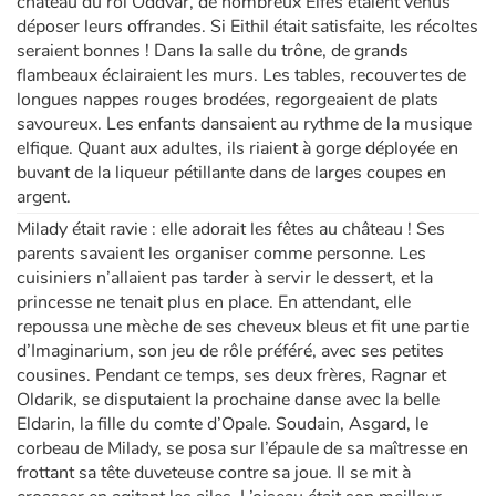
château du roi Oddvar, de nombreux Elfes étaient venus
déposer leurs offrandes. Si Eithil était satisfaite, les récoltes
seraient bonnes ! Dans la salle du trône, de grands
flambeaux éclairaient les murs. Les tables, recouvertes de
longues nappes rouges brodées, regorgeaient de plats
savoureux. Les enfants dansaient au rythme de la musique
elfique. Quant aux adultes, ils riaient à gorge déployée en
buvant de la liqueur pétillante dans de larges coupes en
argent.
Milady était ravie : elle adorait les fêtes au château ! Ses
parents savaient les organiser comme personne. Les
cuisiniers n’allaient pas tarder à servir le dessert, et la
princesse ne tenait plus en place. En attendant, elle
repoussa une mèche de ses cheveux bleus et fit une partie
d’Imaginarium, son jeu de rôle préféré, avec ses petites
cousines. Pendant ce temps, ses deux frères, Ragnar et
Oldarik, se disputaient la prochaine danse avec la belle
Eldarin, la fille du comte d’Opale. Soudain, Asgard, le
corbeau de Milady, se posa sur l’épaule de sa maîtresse en
frottant sa tête duveteuse contre sa joue. Il se mit à