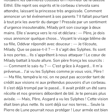
Eithil. Elle reprit ses esprits et le corbeau s’envola sans
attendre, laissant la princesse très angoissée. Comment
annoncer un tel événement à ses parents ? Il fallait pourtant
à tout prix les avertir du danger ! Pressée par un sentiment
d’urgence insoutenable, Milady prit son courage à deux
mains. Elle s’avança vers le roi et déclara : — Père, je dois
vous annoncer quelque chose... Voyant le visage blême de
sa fille, Oddvar répondit avec douceur : — Je t’écoute,
Milady. Que se passe-t-il ? — Il s’agit des Sylphes. Ils sont
à nos portes... Ils s’apprêtent à nous attaquer ! Le cœur de
Milady battait à toute allure. Son père fronça les sourcils :
— Comment le sais-tu ? — C’est grâce à Asgard... Il m’a
prévenue... J’ai vu les Sylphes comme je vous vois, Père !
— Ma fille, tempéra le roi, on ne peut pas accorder tant de
crédit aux visions ni aux prétendus pouvoirs d’un corbeau.
Il s’est déjà trompé par le passé... Il avait prédit un été sans
récolte et nos greniers débordent de blé. Je te pensais plus
avisée. — Mais, Père, Asgard a vu les Sylphes ! Cette vision
était bien plus nette. Ils sont déjà sur nos terres... Seule la
Pierre de Lune pourrait nous protéger ! Leur armée est bien