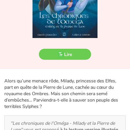
Fable, mythe, littérature et poésie
Princesses et princes, rois, reines et dragons
Ogres, monstres et sorcières
Héroïnes et héros
Lire
Écologie, nature, saisons
Les animaux
Alors qu’une menace rôde, Milady, princesse des Elfes,
part en quête de la Pierre de Lune, cachée au cœur du
Voyage, épopée, enquête, aventure
royaume des Ombres. Mais son chemin sera semé
d’embûches… Parviendra-t-elle à sauver son peuple des
Autour du monde
terribles Sylphes ?
Apprentissage
"Les chroniques de l'Oméga - Milady et la Pierre de
Lune"
vous est proposé
à la lecture version illustrée
,