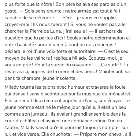
plus forte que la nôtre ! Son père balaya ses paroles d’un
geste. — Sois sans crainte : notre armée est tout à fait
capable de se défendre. — Père... je vous en supplie,
croyez-moi ! Ils nous tueront ! Si vous ne voulez pas aller
chercher la Pierre de Lune, j’irai seule ! — Il est hors de
question que tu partes d’ici ! Seules notre détermination et
notre habileté sauront venir à bout de nos ennemis !
déclara le roi d’une voix forte et autoritaire. — C’est le seul
moyen de les vaincre ! répliqua Milady. Écoutez-moi, je
vous en prie ! Pour la survie du royaume ! — Ça suffit ! Tu
resteras ici, auprès de ta mère et des tiens ! Maintenant, va
dans ta chambre, jeune insolente !
Milady tourna les talons avec humeur et traversa la foule
qui dansait sans discontinuer sur la musique du ménestrel.
Elle se rendit discrètement auprès de Niels, son écuyer. Le
jeune homme était né le même jour qu’elle. Il était un peu
comme son jumeau : ils avaient grandi ensemble dans la
cour du château et avaient une confiance infinie l’un en
l’autre. Milady savait qu’elle pourrait toujours compter sur
lui, et vice versa. Elle chuchota : — Prépare mon cheval, s’il