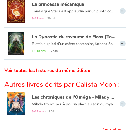
La princesse mécanique
…
Tandis que Stella est applaudie par un public conquis après une représentation à l’Opéra de Paris, une catastrophe sans précédent va bouleverser sa vie. Elle devient Miette et, reléguée dans les tréfonds de l’Opéra, elle devra réapprendre à vivre loin des feux de la rampe. Elle troque une troupe de danseurs étoile pour des personnages loufoques et rafistolés au grand cœur.
Catalogue anglais
9-12 ans
- 30 min
La Dynastie du royaume de Floss (Tome 1) - Kahena
Contraste +
…
Blottie au pied d’un chêne centenaire, Kahena écoute la forêt et tous ses mystères. Jeune femme solitaire, elle rêve d’arpenter la forêt et d’observer les oiseaux en compagnie de son meilleur ami Robin. Mais ses rêves s’éloignent à mesure qu’une terrible menace se profile au-delà des frontières. Qui protègera l’Altarine, le pays des hommes, de la fureur de Jaliorga ? Kahena parviendra-t-elle à relever les nombreux défis qui se dresseront sur son chemin ? Quels secrets détiennent les Aulnes ? Kahena est le premier volet de la trilogie heroïc fantasy La Dynastie du royaume de Floss.
13-18 ans
- 17h38
Aide
Accueil
Voir toutes les histoires du même éditeur
Famille
Autres livres écrits par Calista Moon :
Écoles
Les chroniques de l'Oméga - Milady et le grimoire de l'Hellébore
…
Milady trouve peu à peu sa place au sein du royaume des Ombres, et pourtant des rumeurs inquiétantes sèment le trouble à la cour. Heureusement, son ami et conseiller, le magicien Holgir, lui confie le grimoire magique de l’Hellébore. Milady saura-t-elle décrypter les enseignements de ce précieux manuscrit à temps pour déjouer le complot qui se trame ?
Médiathèques
9-12 ans
- 1h34
Vidéos & Tutoriaux
Voir plus