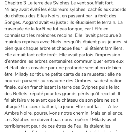
Chapitre 3 La terre des Sylphes Le vent soufflait fort.
Milady avait évité les éclaireurs sylphes, cachés aux abords
du château des Elfes Noirs, en passant par la forêt des
Songes. Asgard avait vu juste : ils étudiaient le terrain. La
traversée de la forêt ne fut pas longue, car l’Elfe en
connaissait les moindres recoins. Elle l’avait parcourue à
maintes reprises avec Niels lorsqu’ils étaient plus jeunes, si
bien que chaque arbre et chaque fleur lui étaient familiers.
Elle aimait tant cette forêt. Elle avait parfois l’impression
d’entendre les arbres centenaires communiquer entre eux,
et était alors envahie par une profonde sensation de bien-
être. Milady sortit une petite carte de sa musette : elle ne
pourrait parvenir au royaume des Ombres, sa destination
finale, qu’en franchissant la terre des Sylphes puis le lac
des Reflets, réputé pour les grands périls qu’il recelait. Il
fallait faire vite avant que le château de son père ne soit
attaqué ! Le cœur battant, la jeune Elfe souffla : — Allez,
Ambre Noire, poursuivons notre chemin. Mais en silence.
Les Sylphes ne doivent pas nous repérer ! Milady avait
terriblement peur de ces êtres de Feu. Ils étaient les