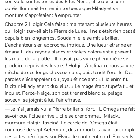
son voile sur les terres des Elfes Noirs, et seule la lune
dorée illuminait le chemin tortueux que Milady et sa
monture s’apprêtaient à emprunter.
Chapitre 2 Holgir Cela faisait maintenant plusieurs heures
qu’Holgir surveillait la Pierre de Lune. Il ne s’était rien passé
depuis bien longtemps. Soudain, elle se mit à briller.
L’enchanteur s’en approcha, intrigué. Une lueur étrange en
émanait : des rayons blancs et violets coloraient à présent
les murs de la grotte... Il n’avait pas vu ce phénomène se
produire depuis des lustres ! Holgir s’inclina, repoussa une
mèche de ses longs cheveux noirs, puis tendit l’oreille. Des
paroles s’échappaient du joyau étincelant : « Hic enim fit.
Dicitur Milady et erit dux eius. » Le mage était stupéfait... et
inquiet. Perce-Neige, son petit renard blanc au pelage
soyeux, se joignit à lui, l’air effrayé.
— Je n’ai jamais vu la Pierre briller si fort... L’Omega me fait
savoir que l’Élue arrive... Elle se prénomme... Milady...
murmura Holgir, fasciné. Le cercle de l’Omega était
composé de sept Aeternum, des immortels ayant accompli
des actes héroïques sur Elvira, le continent nord. Eux seuls