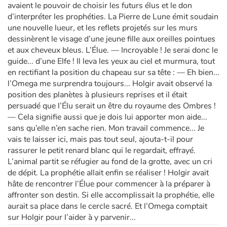
avaient le pouvoir de choisir les futurs élus et le don
d’interpréter les prophéties. La Pierre de Lune émit soudain
une nouvelle lueur, et les reflets projetés sur les murs
dessinèrent le visage d’une jeune fille aux oreilles pointues
et aux cheveux bleus. L’Élue. — Incroyable ! Je serai donc le
guide... d’une Elfe ! Il leva les yeux au ciel et murmura, tout
en rectifiant la position du chapeau sur sa tête : — Eh bien...
l’Omega me surprendra toujours... Holgir avait observé la
position des planètes à plusieurs reprises et il était
persuadé que l’Élu serait un être du royaume des Ombres !
— Cela signifie aussi que je dois lui apporter mon aide...
sans qu’elle n’en sache rien. Mon travail commence... Je
vais te laisser ici, mais pas tout seul, ajouta-t-il pour
rassurer le petit renard blanc qui le regardait, effrayé.
L’animal partit se réfugier au fond de la grotte, avec un cri
de dépit. La prophétie allait enfin se réaliser ! Holgir avait
hâte de rencontrer l’Élue pour commencer à la préparer à
affronter son destin. Si elle accomplissait la prophétie, elle
aurait sa place dans le cercle sacré. Et l’Omega comptait
sur Holgir pour l’aider à y parvenir...