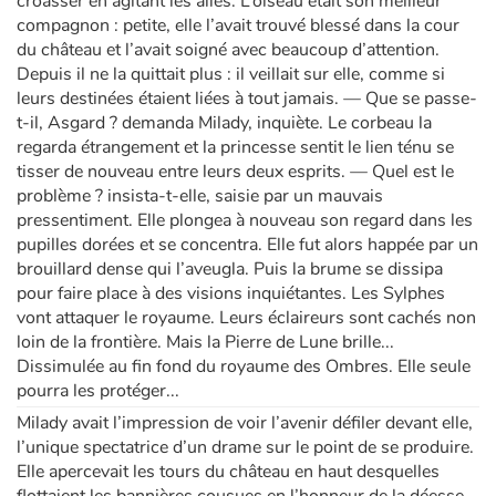
croasser en agitant les ailes. L’oiseau était son meilleur
compagnon : petite, elle l’avait trouvé blessé dans la cour
du château et l’avait soigné avec beaucoup d’attention.
Depuis il ne la quittait plus : il veillait sur elle, comme si
leurs destinées étaient liées à tout jamais. — Que se passe-
t-il, Asgard ? demanda Milady, inquiète. Le corbeau la
regarda étrangement et la princesse sentit le lien ténu se
tisser de nouveau entre leurs deux esprits. — Quel est le
problème ? insista-t-elle, saisie par un mauvais
pressentiment. Elle plongea à nouveau son regard dans les
pupilles dorées et se concentra. Elle fut alors happée par un
brouillard dense qui l’aveugla. Puis la brume se dissipa
pour faire place à des visions inquiétantes. Les Sylphes
vont attaquer le royaume. Leurs éclaireurs sont cachés non
loin de la frontière. Mais la Pierre de Lune brille...
Dissimulée au fin fond du royaume des Ombres. Elle seule
pourra les protéger...
Milady avait l’impression de voir l’avenir défiler devant elle,
l’unique spectatrice d’un drame sur le point de se produire.
Elle apercevait les tours du château en haut desquelles
flottaient les bannières cousues en l’honneur de la déesse