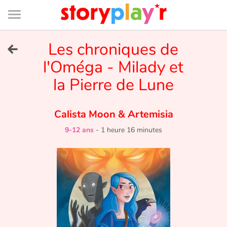
Connexion
Menu
Contenu
Recherche
Bibliothèque
Bas
de
page
Menu
➜
Les chroniques de
EN
l'Oméga - Milady et
Je me connecte
la Pierre de Lune
Tester gratuitement
Calista Moon
&
Artemisia
Bibliothèque
9-12 ans
-
1 heure 16 minutes
Prix
Accueil
Contes d'ici et d'ailleurs