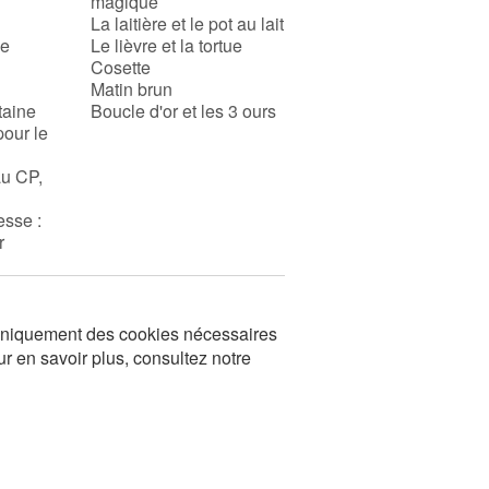
magique
La laitière et le pot au lait
se
Le lièvre et la tortue
Cosette
Matin brun
taine
Boucle d'or et les 3 ours
pour le
au CP,
esse :
r
s uniquement des cookies nécessaires
ur en savoir plus, consultez notre