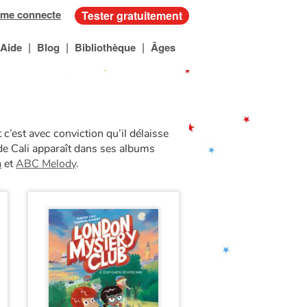
 me connecte
Tester gratuitement
|
|
|
Aide
Blog
Bibliothèque
Âges
 c’est avec conviction qu’il délaisse
de Cali apparaît dans ses albums
a
et
ABC Melody
.