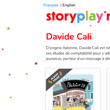
Connexion
Menu
Contenu
Recherche
Bibliothèque
Bas
Français
| English
de
page
Davide Cali
D’origine italienne, Davide Cali est n
ses études de comptabilité pour s’ad
jeunesse, porteur d’un message à déch