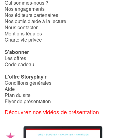
Art, espace, activité
Qui sommes-nous ?
Nos engagements
Nos éditeurs partenaires
Documentaires
Nos outils d'aide à la lecture
Nous contacter
En famille
Mentions légales
Charte vie privée
Quotidien et loisirs
S'abonner
Les offres
À l'école
Code cadeau
L'offre Storyplay'r
Fêtes et évènements
Conditions générales
Aide
Amour et amitié
Plan du site
Flyer de présentation
Sujets de société
Découvrez nos vidéos de présentation
Émotions et sentiments
Formats et illustrations