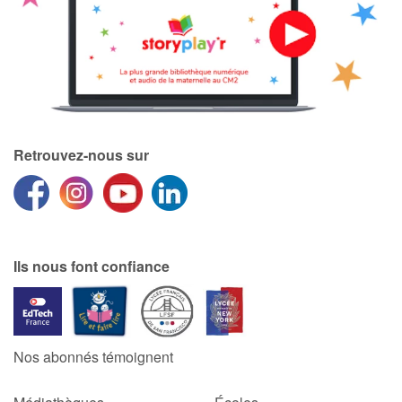
Catalogue anglais
Contraste +
Retrouvez-nous sur
Aide
Accueil
Famille
Ils nous font confiance
Écoles
Médiathèques
Nos abonnés témoignent
Vidéos & Tutoriaux