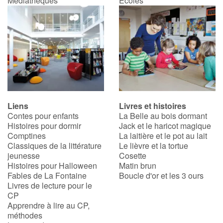
Médiathèques
Écoles
Blog
Actualités
Par thématique
Rencontres et témoignages
Liens
Livres et histoires
Contes pour enfants
La Belle au bois dormant
Contes d'ici et d'ailleurs
Histoires pour dormir
Jack et le haricot magique
Comptines
La laitière et le pot au lait
Classiques de la littérature
Le lièvre et la tortue
Autour de la lecture
jeunesse
Cosette
Histoires pour Halloween
Matin brun
Apprendre à lire
Fables de La Fontaine
Boucle d'or et les 3 ours
Livres de lecture pour le
CP
Livre audio
Apprendre à lire au CP,
méthodes
Activités et ateliers