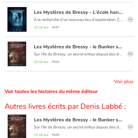
Les Mystères de Bressy - L'école hantée
Catalogue anglais
…
À la recherche d’un nouveau lieu d’exploration, Constance, Marie et Willy passent les portes de la plus ancienne école de l’île, l’appareil photo au poing. Le bâtiment ravagé par les flammes plusieurs décennies auparavant et interdit d’accès, dévoile ses funèbres secrets et sème le trouble. Quelle est cette étrange silhouette fantomatique qui suit le trio ? Quels nouveaux dangers devront-ils affronter pour faire éclater la vérité au grand jour ? Cette série Urbex est la première de son genre. Entre préservation du patrimoine, fantastique et enquête, « Les Mystères de Bressy » vous emmène un peu plus loin dans l’art de l’exploration urbaine.
13-18 ans
- 5h57
Contraste +
Les Mystères de Bressy - le Bunker secret
…
Sur l’île de Bressy, un secret enfoui depuis des décennies attend d’être découvert. Quand Willy, Constance et Marie tombent sur un mystérieux bunker datant de la Seconde Guerre mondiale, leur curiosité les entraîne dans une aventure haletante. Entre légendes oubliées, symboles mystérieux et documents historiques énigmatiques, le trio plonge dans un dédale de mystères où passé et présent se mêlent.
Aide
13-18 ans
- 5h00
Accueil
Voir plus
Famille
Voir toutes les histoires du même éditeur
Écoles
Autres livres écrits par Denis Labbé :
Médiathèques
Les Mystères de Bressy - le Bunker secret
…
Sur l’île de Bressy, un secret enfoui depuis des décennies attend d’être découvert. Quand Willy, Constance et Marie tombent sur un mystérieux bunker datant de la Seconde Guerre mondiale, leur curiosité les entraîne dans une aventure haletante. Entre légendes oubliées, symboles mystérieux et documents historiques énigmatiques, le trio plonge dans un dédale de mystères où passé et présent se mêlent.
Vidéos & Tutoriaux
13-18 ans
- 5h00