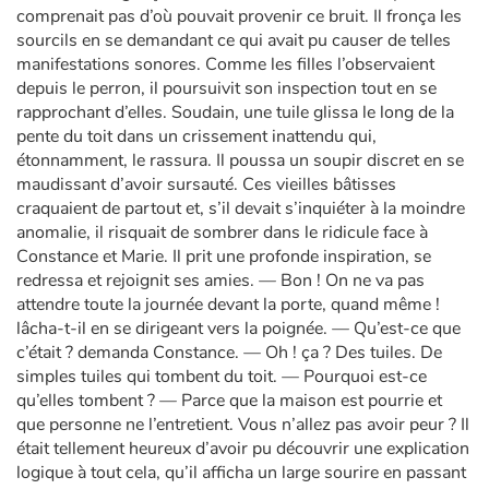
comprenait pas d’où pouvait provenir ce bruit. Il fronça les
sourcils en se demandant ce qui avait pu causer de telles
manifestations sonores. Comme les filles l’observaient
depuis le perron, il poursuivit son inspection tout en se
rapprochant d’elles. Soudain, une tuile glissa le long de la
pente du toit dans un crissement inattendu qui,
étonnamment, le rassura. Il poussa un soupir discret en se
maudissant d’avoir sursauté. Ces vieilles bâtisses
craquaient de partout et, s’il devait s’inquiéter à la moindre
anomalie, il risquait de sombrer dans le ridicule face à
Constance et Marie. Il prit une profonde inspiration, se
redressa et rejoignit ses amies. — Bon ! On ne va pas
attendre toute la journée devant la porte, quand même !
lâcha-t-il en se dirigeant vers la poignée. — Qu’est-ce que
c’était ? demanda Constance. — Oh ! ça ? Des tuiles. De
simples tuiles qui tombent du toit. — Pourquoi est-ce
qu’elles tombent ? — Parce que la maison est pourrie et
que personne ne l’entretient. Vous n’allez pas avoir peur ? Il
était tellement heureux d’avoir pu découvrir une explication
logique à tout cela, qu’il afficha un large sourire en passant