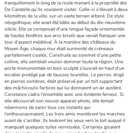
tranquillement le long de la route menant à la propriété des
De Candolle qu’ils voulaient visiter. Celle-ci s’élevait à deux
kilomètres de la ville, sur un vaste terrain arboré. De style
néogothique, elle avait été bâtie au début du dix-neuvième
siècle. Elle se composait d’une longue façade ornementée
de hautes fenêtres aux arcs brisés que venait flanquer une
tour d’aspect médiéval. À la manière des châteaux du
Moyen Âge, chaque mur était surmonté de créneaux
parfaitement ciselés. Construite au sommet d’une petite
colline, elle semblait vouloir dominer toute la région. Une
porte monumentale en bois sculpté s’ouvrait en haut d’un
escalier protégé par de fausses tourelles. Le perron, érigé
en pierres sombres, était préservé par un toit supportant
des mâchicoulis factices qui lui donnaient un air austère.
Constance cadra l’ensemble avec une évidente ferveur. Si
elle découvrait son nouvel appareil photo, elle tentait
néanmoins de saisir tous ces instants qui
l’enthousiasmaient. Les trois amis montèrent les marches
avant de s’arrêter. Ils levèrent les yeux vers le toit auquel il
manquait quelques tuiles vernissées. Certaines gisaient