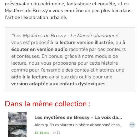
Art, espace, activité
préservation du patrimoine, fantastique et enquête, « Les
Mystères de Bressy » vous emmène un peu plus loin dans
Documentaires
l’art de l’exploration urbaine.
En famille
"Les Mystères de Bressy - Le Manoir abandonné"
vous est proposé
à la lecture version illustrée
, ou
à
Quotidien et loisirs
écouter en version audio
racontée par des conteurs
et conteuses. En bonus, grâce à notre module de
À l'école
lecture, nous vous proposons pour cette histoire
comme pour l’ensemble des contes et histoires une
aide à la lecture
ainsi que des outils pour une
Fêtes et évènements
version adaptée aux enfants dyslexiques
.
Amour et amitié
Dans la même collection :
Sujets de société
Les mystères de Bressy - La voix dans le phare
…
Émotions et sentiments
Alors qu’ils explorent un phare abandonné et son mystérieux cimetière de bateaux, Constance, Marie et Willy sont témoins d’événements terrifiants. Un cri sinistre trouble leur exploration, suivi de la vision d’une silhouette spectrale dans l’obscurité d’une carcasse. Déterminés à percer les secrets du phare et des légendes qui l’entourent, les adolescents plongent dans une enquête périlleuse. Qui sont les pillards d’épaves dont parlent les rumeurs anciennes ? Cette série Urbex est la première de son genre. Entre préservation du patrimoine, fantastique et enquête, « Les Mystères de Bressy » vous emmène un peu plus loin dans l’art de l’exploration urbaine.
13-18 ans
- 4h52
Formats et illustrations