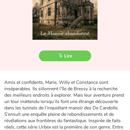
Fable, mythe, littérature et poésie
Princesses et princes, rois, reines et dragons
Ogres, monstres et sorcières
Héroïnes et héros
Lire
Écologie, nature, saisons
Les animaux
Amis et confidents, Marie, Willy et Constance sont
Voyage, épopée, enquête, aventure
inséparables. Ils sillonnent l’île de Bressy à la recherche
des meilleurs endroits à explorer. Mais leur aventure prend
un tour inattendu lorsqu’ils font une étrange découverte
Autour du monde
dans les tunnels de l’inquiétant manoir des De Candolle.
S’ensuit une enquête pleine de rebondissements et de
Apprentissage
révélations aux frontières du fantastique. Inspirée de faits
réels, cette série Urbex est la première de son genre. Entre