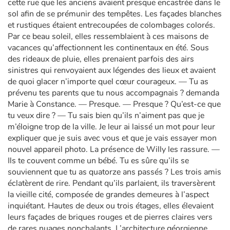
cette rue que les anciens avaient presque encastrée dans le
sol afin de se prémunir des tempêtes. Les façades blanches
et rustiques étaient entrecoupées de colombages colorés.
Par ce beau soleil, elles ressemblaient à ces maisons de
vacances qu’affectionnent les continentaux en été. Sous
des rideaux de pluie, elles prenaient parfois des airs
sinistres qui renvoyaient aux légendes des lieux et avaient
de quoi glacer n’importe quel cœur courageux. — Tu as
prévenu tes parents que tu nous accompagnais ? demanda
Marie à Constance. — Presque. — Presque ? Qu’est-ce que
tu veux dire ? — Tu sais bien qu’ils n’aiment pas que je
m’éloigne trop de la ville. Je leur ai laissé un mot pour leur
expliquer que je suis avec vous et que je vais essayer mon
nouvel appareil photo. La présence de Willy les rassure. —
Ils te couvent comme un bébé. Tu es sûre qu’ils se
souviennent que tu as quatorze ans passés ? Les trois amis
éclatèrent de rire. Pendant qu’ils parlaient, ils traversèrent
la vieille cité, composée de grandes demeures à l’aspect
inquiétant. Hautes de deux ou trois étages, elles élevaient
leurs façades de briques rouges et de pierres claires vers
de rares nuages nonchalants. L’architecture géorgienne