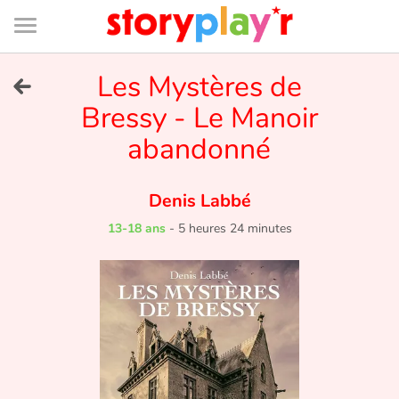
Connexion
Menu
Contenu
Recherche
Bibliothèque
Bas
de
page
Menu
➜
Les Mystères de
EN
Bressy - Le Manoir
Je me connecte
abandonné
Tester gratuitement
Denis Labbé
Bibliothèque
13-18 ans
-
5 heures 24 minutes
Prix
Accueil
Contes d'ici et d'ailleurs