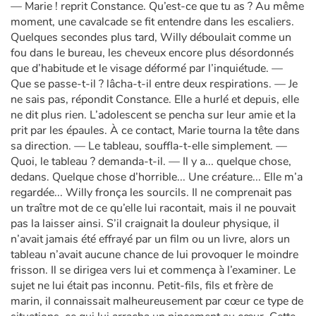
— Marie ! reprit Constance. Qu’est-ce que tu as ? Au même
moment, une cavalcade se fit entendre dans les escaliers.
Quelques secondes plus tard, Willy déboulait comme un
fou dans le bureau, les cheveux encore plus désordonnés
que d’habitude et le visage déformé par l’inquiétude. —
Que se passe-t-il ? lâcha-t-il entre deux respirations. — Je
ne sais pas, répondit Constance. Elle a hurlé et depuis, elle
ne dit plus rien. L’adolescent se pencha sur leur amie et la
prit par les épaules. À ce contact, Marie tourna la tête dans
sa direction. — Le tableau, souffla-t-elle simplement. —
Quoi, le tableau ? demanda-t-il. — Il y a... quelque chose,
dedans. Quelque chose d’horrible... Une créature... Elle m’a
regardée... Willy fronça les sourcils. Il ne comprenait pas
un traître mot de ce qu’elle lui racontait, mais il ne pouvait
pas la laisser ainsi. S’il craignait la douleur physique, il
n’avait jamais été effrayé par un film ou un livre, alors un
tableau n’avait aucune chance de lui provoquer le moindre
frisson. Il se dirigea vers lui et commença à l’examiner. Le
sujet ne lui était pas inconnu. Petit-fils, fils et frère de
marin, il connaissait malheureusement par cœur ce type de