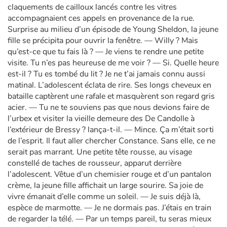
claquements de cailloux lancés contre les vitres
accompagnaient ces appels en provenance de la rue.
Apprendre les langues
Surprise au milieu d’un épisode de Young Sheldon, la jeune
fille se précipita pour ouvrir la fenêtre. — Willy ? Mais
Dyslexie, troubles de la lecture
qu’est-ce que tu fais là ? — Je viens te rendre une petite
visite. Tu n’es pas heureuse de me voir ? — Si. Quelle heure
est-il ? Tu es tombé du lit ? Je ne t’ai jamais connu aussi
Nos listes de lecture
matinal. L’adolescent éclata de rire. Ses longs cheveux en
bataille captèrent une rafale et masquèrent son regard gris
Les plus lus
acier. — Tu ne te souviens pas que nous devions faire de
l’urbex et visiter la vieille demeure des De Candolle à
Coups de coeur
l’extérieur de Bressy ? lança-t-il. — Mince. Ça m’était sorti
de l’esprit. Il faut aller chercher Constance. Sans elle, ce ne
serait pas marrant. Une petite tête rousse, au visage
constellé de taches de rousseur, apparut derrière
l’adolescent. Vêtue d’un chemisier rouge et d’un pantalon
crème, la jeune fille affichait un large sourire. Sa joie de
vivre émanait d’elle comme un soleil. — Je suis déjà là,
espèce de marmotte. — Je ne dormais pas. J’étais en train
de regarder la télé. — Par un temps pareil, tu seras mieux