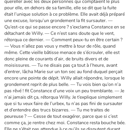
quereller avec les deux personnes qui comptaient le plus
pour elle, en dehors de sa famille, elle se dit que la fuite
était l’unique solution à ce problème. Elle avait déjà préparé
une excuse, lorsqu’un grondement la fit sursauter. —
Qu’est-ce qui se passe encore ? s’exclama Constance en se
détachant de Willy. — Ce n’est sans doute que le vent,
rétorqua ce dernier. — Comment peux-tu en être certain ?
— Vous n’allez pas vous y mettre à tour de rôle, quand
même. Cette vieille bâtisse menace de s’écrouler, elle est
donc pleine de courants d’air, de bruits divers et de
moisissures. — Tu ne disais pas ça tout à l’heure, avant
d’entrer, lâcha Marie sur un ton sec au fond duquel perçait
encore une pointe de dépit. Willy allait répondre, lorsque le
grondement reprit de plus belle. — Tu vois bien qu’on n’a
pas rêvé ! fit Constance d’une voix un peu tremblante. — Je
n’ai jamais dit ça, rétorqua Willy. Je t’explique simplement
que si tu veux faire de l’urbex, tu n’as pas fini de sursauter
et d’entendre des trucs bizarres. — Tu me traites de
peureuse ? — Cesse de tout exagérer, parce que si c’est
comme ça, je rentre chez moi. Constance resta bouche bée.
Elle ne s’était pas attendue à ce qu’ils se disputent durant