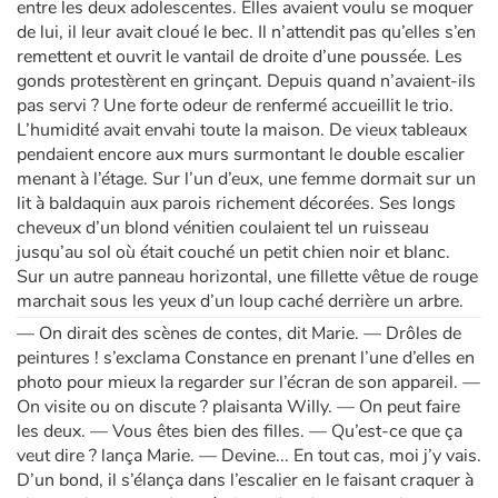
entre les deux adolescentes. Elles avaient voulu se moquer
de lui, il leur avait cloué le bec. Il n’attendit pas qu’elles s’en
remettent et ouvrit le vantail de droite d’une poussée. Les
gonds protestèrent en grinçant. Depuis quand n’avaient-ils
pas servi ? Une forte odeur de renfermé accueillit le trio.
L’humidité avait envahi toute la maison. De vieux tableaux
pendaient encore aux murs surmontant le double escalier
menant à l’étage. Sur l’un d’eux, une femme dormait sur un
lit à baldaquin aux parois richement décorées. Ses longs
cheveux d’un blond vénitien coulaient tel un ruisseau
jusqu’au sol où était couché un petit chien noir et blanc.
Sur un autre panneau horizontal, une fillette vêtue de rouge
marchait sous les yeux d’un loup caché derrière un arbre.
— On dirait des scènes de contes, dit Marie. — Drôles de
peintures ! s’exclama Constance en prenant l’une d’elles en
photo pour mieux la regarder sur l’écran de son appareil. —
On visite ou on discute ? plaisanta Willy. — On peut faire
les deux. — Vous êtes bien des filles. — Qu’est-ce que ça
veut dire ? lança Marie. — Devine... En tout cas, moi j’y vais.
D’un bond, il s’élança dans l’escalier en le faisant craquer à