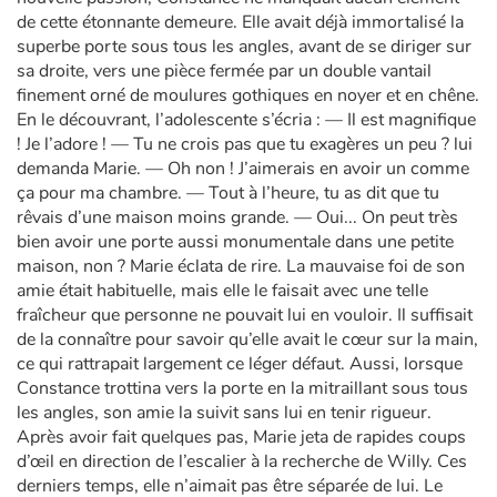
de cette étonnante demeure. Elle avait déjà immortalisé la
superbe porte sous tous les angles, avant de se diriger sur
sa droite, vers une pièce fermée par un double vantail
finement orné de moulures gothiques en noyer et en chêne.
En le découvrant, l’adolescente s’écria : — Il est magnifique
! Je l’adore ! — Tu ne crois pas que tu exagères un peu ? lui
demanda Marie. — Oh non ! J’aimerais en avoir un comme
ça pour ma chambre. — Tout à l’heure, tu as dit que tu
rêvais d’une maison moins grande. — Oui... On peut très
bien avoir une porte aussi monumentale dans une petite
maison, non ? Marie éclata de rire. La mauvaise foi de son
amie était habituelle, mais elle le faisait avec une telle
fraîcheur que personne ne pouvait lui en vouloir. Il suffisait
de la connaître pour savoir qu’elle avait le cœur sur la main,
ce qui rattrapait largement ce léger défaut. Aussi, lorsque
Constance trottina vers la porte en la mitraillant sous tous
les angles, son amie la suivit sans lui en tenir rigueur.
Après avoir fait quelques pas, Marie jeta de rapides coups
d’œil en direction de l’escalier à la recherche de Willy. Ces
derniers temps, elle n’aimait pas être séparée de lui. Le