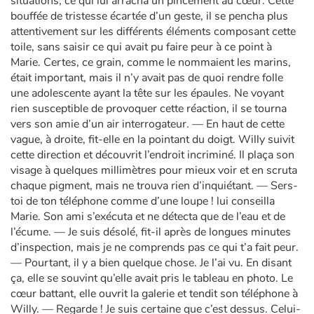
situations, ce qui lui arracha un pincement au cœur. Cette
bouffée de tristesse écartée d’un geste, il se pencha plus
attentivement sur les différents éléments composant cette
toile, sans saisir ce qui avait pu faire peur à ce point à
Marie. Certes, ce grain, comme le nommaient les marins,
était important, mais il n’y avait pas de quoi rendre folle
une adolescente ayant la tête sur les épaules. Ne voyant
rien susceptible de provoquer cette réaction, il se tourna
vers son amie d’un air interrogateur. — En haut de cette
vague, à droite, fit-elle en la pointant du doigt. Willy suivit
cette direction et découvrit l’endroit incriminé. Il plaça son
visage à quelques millimètres pour mieux voir et en scruta
chaque pigment, mais ne trouva rien d’inquiétant. — Sers-
toi de ton téléphone comme d’une loupe ! lui conseilla
Marie. Son ami s’exécuta et ne détecta que de l’eau et de
l’écume. — Je suis désolé, fit-il après de longues minutes
d’inspection, mais je ne comprends pas ce qui t’a fait peur.
— Pourtant, il y a bien quelque chose. Je l’ai vu. En disant
ça, elle se souvint qu’elle avait pris le tableau en photo. Le
cœur battant, elle ouvrit la galerie et tendit son téléphone à
Willy. — Regarde ! Je suis certaine que c’est dessus. Celui-