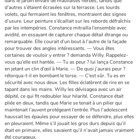
dans le jardin envahi de mauvaises herbes, tandis que
d’autres s’étaient écrasées sur la terrasse. Les lourds
volets, qui fermaient les fenêtres, montraient des signes
d’usure. Leur peinture s’écaillait sur les rebords défraîchis
par les intempéries. Constance mitrailla l’ensemble avec
avidité, en essayant de capturer chaque détail étrange ou
remarquable. Elle courait d’un bout à l’autre de la façade
pour trouver des angles intéressants. — Vous êtes
certaines de vouloir y entrer ? demanda Willy. Rappelez-
vous qu’elle est hantée. — Tu as peur ? lui lança Constance
en jetant un clin d’œil à Marie. — De quoi j’aurais peur ?
rétorqua-t-il en bombant le torse. — C’est sûr. Tu es en
sécurité avec nous deux. Les filles éclatèrent de rire en se
tapant dans les mains. Willy les dévisagea avec un air
dépité, ce qui fit redoubler leur hilarité. Constance était
pliée en deux, tandis que Marie se tenait à un pilier qui
maintenait l’auvent protégeant l’entrée. Plus l’adolescent
haussait les épaules pour essayer de se défendre, plus elles
en pleuraient. Même s’il jouait les gros durs depuis qu’il
était en primaire, elles savaient qu’il n’avait jamais vraiment
été courageux.