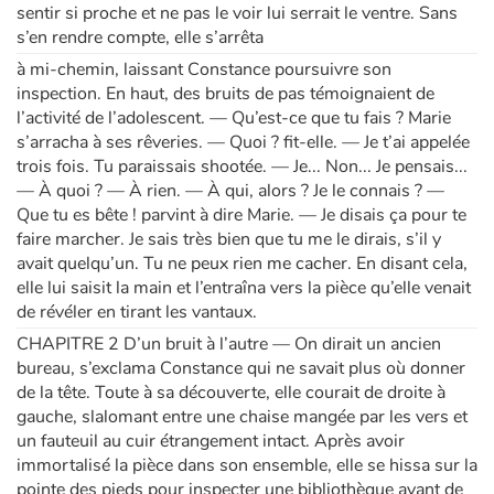
sentir si proche et ne pas le voir lui serrait le ventre. Sans
s’en rendre compte, elle s’arrêta
à mi-chemin, laissant Constance poursuivre son
inspection. En haut, des bruits de pas témoignaient de
l’activité de l’adolescent. — Qu’est-ce que tu fais ? Marie
s’arracha à ses rêveries. — Quoi ? fit-elle. — Je t’ai appelée
trois fois. Tu paraissais shootée. — Je... Non... Je pensais...
— À quoi ? — À rien. — À qui, alors ? Je le connais ? —
Que tu es bête ! parvint à dire Marie. — Je disais ça pour te
faire marcher. Je sais très bien que tu me le dirais, s’il y
avait quelqu’un. Tu ne peux rien me cacher. En disant cela,
elle lui saisit la main et l’entraîna vers la pièce qu’elle venait
de révéler en tirant les vantaux.
CHAPITRE 2 D’un bruit à l’autre — On dirait un ancien
bureau, s’exclama Constance qui ne savait plus où donner
de la tête. Toute à sa découverte, elle courait de droite à
gauche, slalomant entre une chaise mangée par les vers et
un fauteuil au cuir étrangement intact. Après avoir
immortalisé la pièce dans son ensemble, elle se hissa sur la
pointe des pieds pour inspecter une bibliothèque avant de