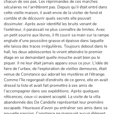
chacun de ses pas. Les réprimandes de ces marches
séculaires ne l’arrêtèrent pas. Depuis qu’il était entré dans
cette vieille maison, il avait envie de la visiter de fond et
comble et de découvrir quels secrets elle pouvait
dissimuler. Après avoir identifié les bruits venant de
l’extérieur, il paraissait ne plus connaître de limites. Avec
un petit sourire aux lèvres, il fit courir sa main sur la rampe
engluée d’une poussière grasse et épaisse dans laquelle
elle laissa des traces irrégulières. Toujours debout dans le
hall, les deux adolescentes le virent atteindre le premier
étage en se demandant quelle mouche avait bien pu le
piquer. Il ne leur était jamais apparu sous ce jour. L’idée de
faire de l’urbex, de l’exploration de vieilles demeures, était
venue de Constance qui adorait les mystères et l’étrange.
Comme l’île regorgeait d’endroits de ce genre, elle en avait
dressé la liste et avait fait promettre à ses amis de
l’accompagner dans ses expéditions. Après quelques
réticences, ceux-ci avaient accepté. La visite de la villa
abandonnée des De Candolle représentait leur première
escapade. Heureuse d’avoir pu entraîner ses amis dans sa
nouvelle passion, Constance ne manquait aucun élément