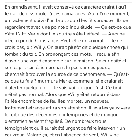
En grandissant, il avait conservé ce caractère craintif qu’il
tentait de dissimuler à ses camarades. Au même moment,
un raclement suivi d’un bruit sourd les fit sursauter. Ils se
regardèrent avec une pointe d’inquiétude. — Qu’est-ce que
c’était ? fit Marie dont le sourire s’était effacé. — Aucune
idée, répondit Constance. Peut-être un animal. — Je ne
crois pas, dit Willy. On aurait plutôt dit quelque chose qui
tombait du toit. En prononçant ces mots, il recula afin
d’avoir une vue d’ensemble sur la maison. Sa curiosité et
son esprit cartésien prenant le pas sur ses peurs, il
cherchait à trouver la source de ce phénomène. — Qu’est-
ce que tu fais ? murmura Marie, comme si elle craignait
d’alerter quelqu’un. — Je vais voir ce que c’est. Ce bruit
n’était pas normal. Alors que Willy était retourné dans
l’allée encombrée de feuilles mortes, un nouveau
frottement étrange attira son attention. Il leva les yeux vers
le toit que des décennies d’intempéries et de manque
d’entretien avaient fragilisé. De nombreux trous
témoignaient qu’il aurait été urgent de faire intervenir un
couvreur. Malgré ça, et en l’absence de vent, Willy ne