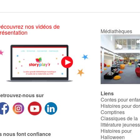
pour vivre ensemble, tout en
écriture inclusive
délicatesse.
· Une histoire courte pour
ados qui met en scène des
ados
écouvrez nos vidéos de
· Une thématique « politique »
Médiathèques
résentation
pour éveiller, alerter,
sensibliser à la censure et
favoriser le FAIRE SOCIÉTÉ
Liens
etrouvez-nous sur
Contes pour enfa
Histoires pour do
Comptines
Classiques de la
littérature jeunes
Histoires pour
ls nous font confiance
Halloween