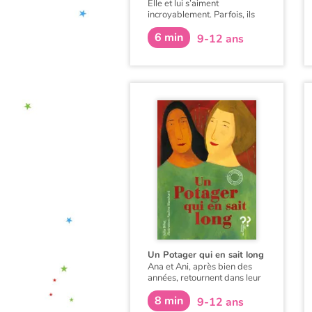
Elle et lui s’aiment
incroyablement. Parfois, ils
ne se comprennent pas. Et
6 min
pourtant…
9-12 ans
Un Potager qui en sait long
Ana et Ani, après bien des
années, retournent dans leur
village. Elles possèdent un
8 min
secret qui prendra vie autour
9-12 ans
d’un potager. Plantes et fruits