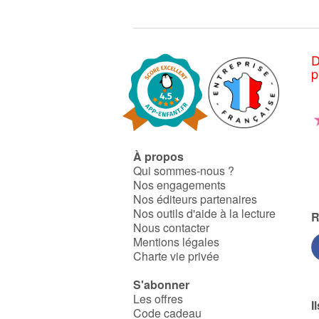
d'être ou de ne pas être
attrapée
D
p
À propos
Qui sommes-nous ?
Nos engagements
Nos éditeurs partenaires
Nos outils d'aide à la lecture
R
Nous contacter
Mentions légales
Charte vie privée
S'abonner
Les offres
I
Code cadeau