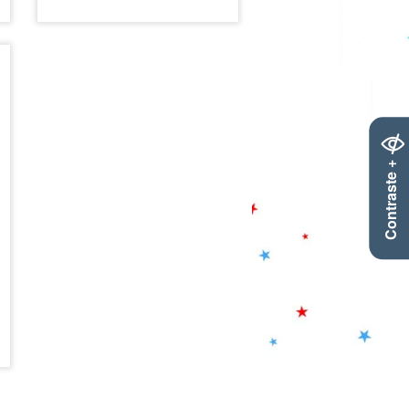
est mécontent d'être coincé.
Ma va lui expliquer qu'à deux
, on peut changer le monde ;
la grosse pierre va alors se
transformer en un joyeux
toboggan.
Contraste +