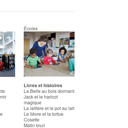
Écoles
Livres et histoires
nts
La Belle au bois dormant
rmir
Jack et le haricot
magique
La laitière et le pot au lait
se
Le lièvre et la tortue
Cosette
Matin brun