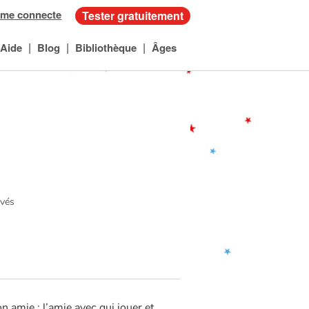
 me connecte
Tester gratuitement
|
|
|
Aide
Blog
Bibliothèque
Âges
rvés
n amie ; l’amie avec qui jouer et