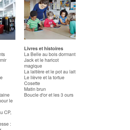
Livres et histoires
nts
La Belle au bois dormant
rmir
Jack et le haricot
magique
La laitière et le pot au lait
se
Le lièvre et la tortue
Cosette
Matin brun
taine
Boucle d'or et les 3 ours
pour le
au CP,
esse :
r