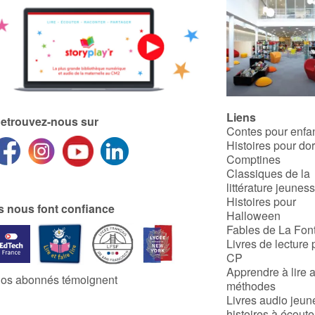
Liens
etrouvez-nous sur
Contes pour enfa
Histoires pour do
Comptines
Classiques de la
littérature jeunes
Histoires pour
ls nous font confiance
Halloween
Fables de La Fon
Livres de lecture 
CP
Apprendre à lire 
os abonnés témoignent
méthodes
Livres audio jeun
histoires à écoute