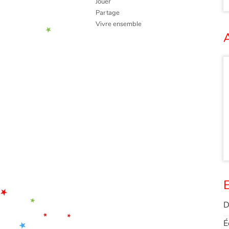
Jouer
Partage
Vivre ensemble
A
E
D
É