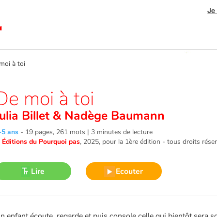
Je
oi à toi
De moi à toi
ulia Billet
&
Nadège Baumann
-5 ans
-
19 pages, 261 mots | 3 minutes de lecture
©
Éditions du Pourquoi pas
, 2025
, pour la 1ère édition - tous droits rése
Lire
Ecouter
n enfant écoute, regarde et puis console celle qui bientôt sera so