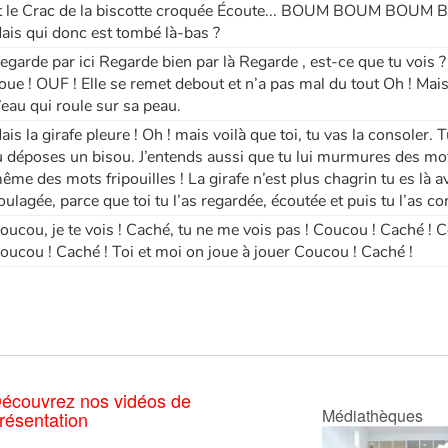
t le Crac de la biscotte croquée Écoute... BOUM BOUM BOUM BA
ais qui donc est tombé là-bas ?
egarde par ici Regarde bien par là Regarde , est-ce que tu vois ? 
oue ! OUF ! Elle se remet debout et n’a pas mal du tout Oh ! Mais 
’eau qui roule sur sa peau.
ais la girafe pleure ! Oh ! mais voilà que toi, tu vas la consoler. T
u déposes un bisou. J’entends aussi que tu lui murmures des mot
ême des mots fripouilles ! La girafe n’est plus chagrin tu es là avec
oulagée, parce que toi tu l’as regardée, écoutée et puis tu l’as co
oucou, je te vois ! Caché, tu ne me vois pas ! Coucou ! Caché ! Co
oucou ! Caché ! Toi et moi on joue à jouer Coucou ! Caché !
écouvrez nos vidéos de
Médiathèques
résentation