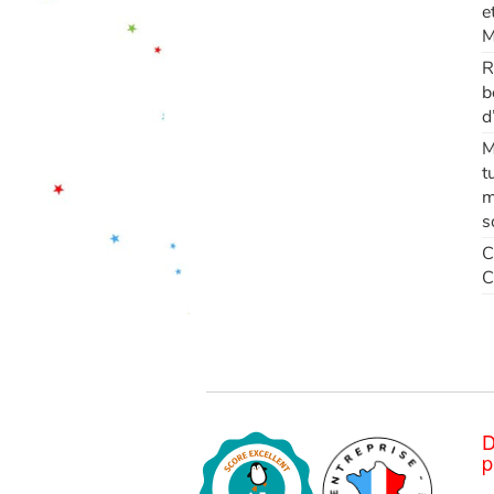
e
M
R
b
d
M
t
m
s
C
C
D
p