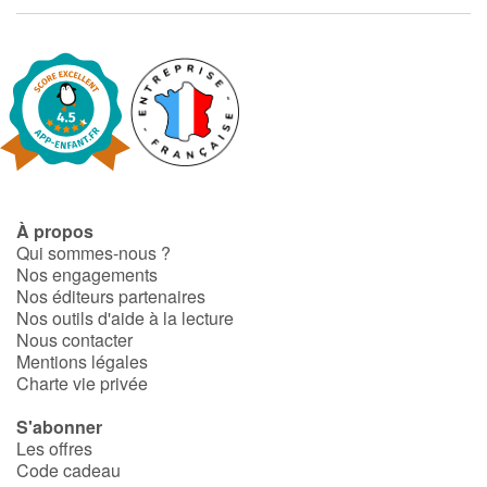
Art, espace, activité
Documentaires
En famille
Quotidien et loisirs
À l'école
À propos
Qui sommes-nous ?
Fêtes et évènements
Nos engagements
Nos éditeurs partenaires
Nos outils d'aide à la lecture
Amour et amitié
Nous contacter
Mentions légales
Sujets de société
Charte vie privée
S'abonner
Émotions et sentiments
Les offres
Code cadeau
Formats et illustrations