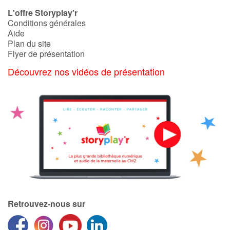
L'offre Storyplay'r
Conditions générales
Catalogue anglais
Aide
Plan du site
Flyer de présentation
Contraste +
Découvrez nos vidéos de présentation
Aide
Accueil
Famille
Écoles
Médiathèques
Retrouvez-nous sur
Vidéos & Tutoriaux