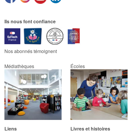
Blog
Ils nous font confiance
Actualités
Par thématique
Nos abonnés témoignent
Rencontres et témoignages
Médiathèques
Écoles
Contes d'ici et d'ailleurs
Autour de la lecture
Apprendre à lire
Livre audio
Liens
Livres et histoires
Activités et ateliers