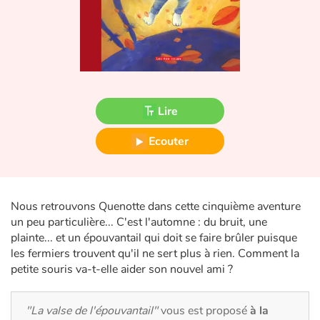
Fable, mythe, littérature et poésie
Princesses et princes, rois, reines et dragons
Ogres, monstres et sorcières
Lire
Héroïnes et héros
Ecouter
Écologie, nature, saisons
Les animaux
Nous retrouvons Quenotte dans cette cinquième aventure
Voyage, épopée, enquête, aventure
un peu particulière... C'est l'automne : du bruit, une
plainte... et un épouvantail qui doit se faire brûler puisque
Autour du monde
les fermiers trouvent qu'il ne sert plus à rien. Comment la
petite souris va-t-elle aider son nouvel ami ?
Apprentissage
"La valse de l'épouvantail"
vous est proposé
à la