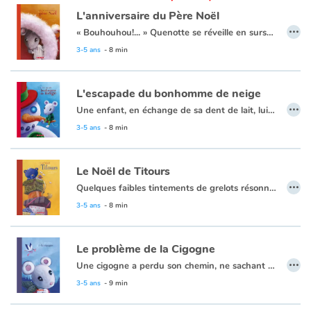
L'anniversaire du Père Noël
…
Apprendre les langues
« Bouhouhou!... » Quenotte se réveille en sursaut. Elle regarde le réveil et est bien étonnée : ce n'est pas l'heure de se lever! Pourquoi donc a-t-elle ouvert les yeux au milieu de la nuit? « Bouhouhou! ... » Voilà! Ça recommence! C'est ce bruit bizarre qui l'a réveillée! Quelqu'un pleure à chaudes larmes dans la pièce d'à côté! Celui qui pleure est le père Noël. Personne ne pense à son anniversaire. Quenotte la souris va s'en occuper!
3-5 ans
- 8 min
Dyslexie, troubles de la lecture
L'escapade du bonhomme de neige
Nos listes de lecture
…
Une enfant, en échange de sa dent de lait, lui demande de sauver son bonhomme de neige plutôt que de lui donner la pièce habituelle. Intriguée, Quenotte tentera de le sauver et cela ne sera pas de tout repos! Les enfants riront en lisant les aventures de ce bonhomme de neige si enjoué. Et ils seront ravis de la tournure des événements à la fin. En espérant qu'ils ne seront pas trop nombreux à demander un service à cette gentille Quenotte...
3-5 ans
- 8 min
Les plus lus
Coups de coeur
Le Noël de Titours
…
Quelques faibles tintements de grelots résonnent encore au loin, puis le silence envahit la pièce... Quenotte découvre alors un ours en peluche qui ne veut pas être un jouet et qui exige sa maman! Notre courageuse souris décide d'accompagner l'ourson pour la retrouver : une grande aventure les attend! Vous ne regarderez plus jamais les étoiles de la même façon...
3-5 ans
- 8 min
Le problème de la Cigogne
…
Une cigogne a perdu son chemin, ne sachant plus où livrer un bébé. Mauvaise adresse, écriture illisible... Encore une fois, la souris Quenotte viendra à la rescousse ! Cette histoire, 6e titre des aventures de Quenotte, est, comme les autres, pleine de tendresse et de complicité.
3-5 ans
- 9 min