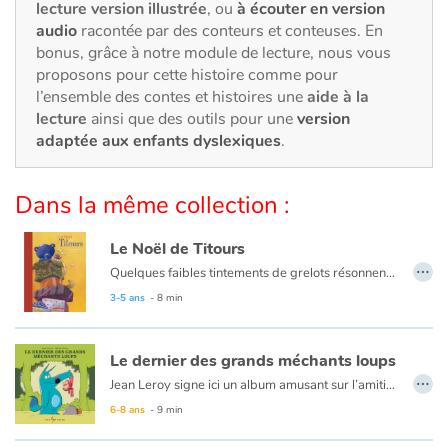
Art, espace, activité
lecture version illustrée
, ou
à écouter en version
audio
racontée par des conteurs et conteuses. En
Documentaires
bonus, grâce à notre module de lecture, nous vous
proposons pour cette histoire comme pour
l’ensemble des contes et histoires une
aide à la
En famille
lecture
ainsi que des outils pour une
version
adaptée aux enfants dyslexiques
.
Quotidien et loisirs
À l'école
Dans la même collection :
Fêtes et évènements
Le Noël de Titours
…
Quelques faibles tintements de grelots résonnent encore au loin, puis le silence envahit la pièce... Quenotte découvre alors un ours en peluche qui ne veut pas être un jouet et qui exige sa maman! Notre courageuse souris décide d'accompagner l'ourson pour la retrouver : une grande aventure les attend! Vous ne regarderez plus jamais les étoiles de la même façon...
Amour et amitié
3-5 ans
- 8 min
Sujets de société
Le dernier des grands méchants loups
…
Jean Leroy signe ici un album amusant sur l’amitié et sur ce qui nous fait peur (ou non), mettant en scène d’un côté, une petite fille qui a tout vu, et de l’autre, un grand méchant loup qui n’effraie plus personne. Au texte amusant et plein de sensibilité, qui multiplie les clins d’œil au Petit Chaperon rouge, se greffent les illustrations vives et spontanées d’Olivier Dutto.
Émotions et sentiments
6-8 ans
- 9 min
Formats et illustrations