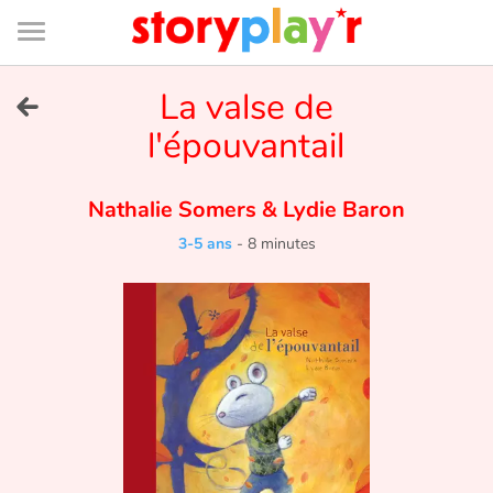
Connexion
Menu
Contenu
Recherche
Bibliothèque
Bas
de
page
Menu
➜
La valse de
EN
l'épouvantail
Je me connecte
Nathalie Somers
&
Lydie Baron
Tester gratuitement
3-5 ans
-
8 minutes
Bibliothèque
Prix
Accueil
Contes d'ici et d'ailleurs