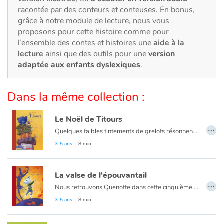
Art, espace, activité
racontée par des conteurs et conteuses. En bonus,
grâce à notre module de lecture, nous vous
Documentaires
proposons pour cette histoire comme pour
l’ensemble des contes et histoires une
aide à la
En famille
lecture
ainsi que des outils pour une
version
adaptée aux enfants dyslexiques
.
Quotidien et loisirs
Dans la même collection :
À l'école
Le Noël de Titours
Fêtes et évènements
…
Quelques faibles tintements de grelots résonnent encore au loin, puis le silence envahit la pièce... Quenotte découvre alors un ours en peluche qui ne veut pas être un jouet et qui exige sa maman! Notre courageuse souris décide d'accompagner l'ourson pour la retrouver : une grande aventure les attend! Vous ne regarderez plus jamais les étoiles de la même façon...
3-5 ans
- 8 min
Amour et amitié
Sujets de société
La valse de l'épouvantail
…
Nous retrouvons Quenotte dans cette cinquième aventure un peu particulière... C'est l'automne : du bruit, une plainte... et un épouvantail qui doit se faire brûler puisque les fermiers trouvent qu'il ne sert plus à rien. Comment la petite souris va-t-elle aider son nouvel ami ?
Émotions et sentiments
3-5 ans
- 8 min
Formats et illustrations