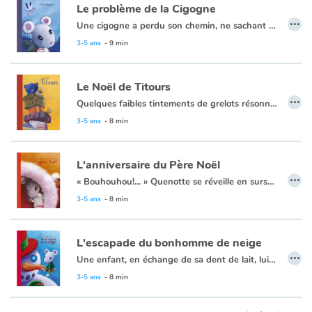
Le problème de la Cigogne
…
Une cigogne a perdu son chemin, ne sachant plus où livrer un bébé. Mauvaise adresse, écriture illisible... Encore une fois, la souris Quenotte viendra à la rescousse ! Cette histoire, 6e titre des aventures de Quenotte, est, comme les autres, pleine de tendresse et de complicité.
Apprendre les langues
3-5 ans
- 9 min
Dyslexie, troubles de la lecture
Le Noël de Titours
…
Nos listes de lecture
Quelques faibles tintements de grelots résonnent encore au loin, puis le silence envahit la pièce... Quenotte découvre alors un ours en peluche qui ne veut pas être un jouet et qui exige sa maman! Notre courageuse souris décide d'accompagner l'ourson pour la retrouver : une grande aventure les attend! Vous ne regarderez plus jamais les étoiles de la même façon...
3-5 ans
- 8 min
Les plus lus
L'anniversaire du Père Noël
Coups de coeur
…
« Bouhouhou!... » Quenotte se réveille en sursaut. Elle regarde le réveil et est bien étonnée : ce n'est pas l'heure de se lever! Pourquoi donc a-t-elle ouvert les yeux au milieu de la nuit? « Bouhouhou! ... » Voilà! Ça recommence! C'est ce bruit bizarre qui l'a réveillée! Quelqu'un pleure à chaudes larmes dans la pièce d'à côté! Celui qui pleure est le père Noël. Personne ne pense à son anniversaire. Quenotte la souris va s'en occuper!
3-5 ans
- 8 min
L'escapade du bonhomme de neige
…
Une enfant, en échange de sa dent de lait, lui demande de sauver son bonhomme de neige plutôt que de lui donner la pièce habituelle. Intriguée, Quenotte tentera de le sauver et cela ne sera pas de tout repos! Les enfants riront en lisant les aventures de ce bonhomme de neige si enjoué. Et ils seront ravis de la tournure des événements à la fin. En espérant qu'ils ne seront pas trop nombreux à demander un service à cette gentille Quenotte...
3-5 ans
- 8 min