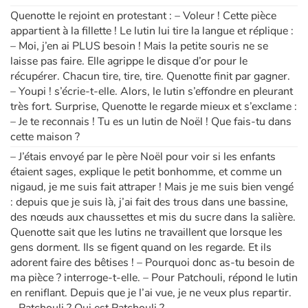
Quenotte le rejoint en protestant : – Voleur ! Cette pièce
appartient à la fillette ! Le lutin lui tire la langue et réplique :
– Moi, j’en ai PLUS besoin ! Mais la petite souris ne se
laisse pas faire. Elle agrippe le disque d’or pour le
récupérer. Chacun tire, tire, tire. Quenotte finit par gagner.
– Youpi ! s’écrie-t-elle. Alors, le lutin s’effondre en pleurant
très fort. Surprise, Quenotte le regarde mieux et s’exclame :
– Je te reconnais ! Tu es un lutin de Noël ! Que fais-tu dans
cette maison ?
– J’étais envoyé par le père Noël pour voir si les enfants
étaient sages, explique le petit bonhomme, et comme un
nigaud, je me suis fait attraper ! Mais je me suis bien vengé
: depuis que je suis là, j’ai fait des trous dans une bassine,
des nœuds aux chaussettes et mis du sucre dans la salière.
Quenotte sait que les lutins ne travaillent que lorsque les
gens dorment. Ils se figent quand on les regarde. Et ils
adorent faire des bêtises ! – Pourquoi donc as-tu besoin de
ma pièce ? interroge-t-elle. – Pour Patchouli, répond le lutin
en reniflant. Depuis que je l’ai vue, je ne veux plus repartir.