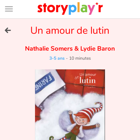
Connexion
Menu
Contenu
Recherche
Bibliothèque
Bas
de
page
Menu
➜
Un amour de lutin
EN
Je me connecte
Nathalie Somers
&
Lydie Baron
3-5 ans
-
10 minutes
Tester gratuitement
Bibliothèque
Prix
Accueil
Contes d'ici et d'ailleurs