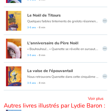
Blog
Le Noël de Titours
…
Quelques faibles tintements de grelots résonnent encore au loin, puis le silence envahit la pièce... Quenotte découvre alors un ours en peluche qui ne veut pas être un jouet et qui exige sa maman! Notre courageuse souris décide d'accompagner l'ourson pour la retrouver : une grande aventure les attend! Vous ne regarderez plus jamais les étoiles de la même façon...
Actualités
3-5 ans
- 8 min
Par thématique
L'anniversaire du Père Noël
…
« Bouhouhou!... » Quenotte se réveille en sursaut. Elle regarde le réveil et est bien étonnée : ce n'est pas l'heure de se lever! Pourquoi donc a-t-elle ouvert les yeux au milieu de la nuit? « Bouhouhou! ... » Voilà! Ça recommence! C'est ce bruit bizarre qui l'a réveillée! Quelqu'un pleure à chaudes larmes dans la pièce d'à côté! Celui qui pleure est le père Noël. Personne ne pense à son anniversaire. Quenotte la souris va s'en occuper!
Rencontres et témoignages
3-5 ans
- 8 min
Contes d'ici et d'ailleurs
La valse de l'épouvantail
…
Autour de la lecture
Nous retrouvons Quenotte dans cette cinquième aventure un peu particulière... C'est l'automne : du bruit, une plainte... et un épouvantail qui doit se faire brûler puisque les fermiers trouvent qu'il ne sert plus à rien. Comment la petite souris va-t-elle aider son nouvel ami ?
3-5 ans
- 8 min
Apprendre à lire
Voir plus
Livre audio
Autres livres illustrés par Lydie Baron :
Activités et ateliers