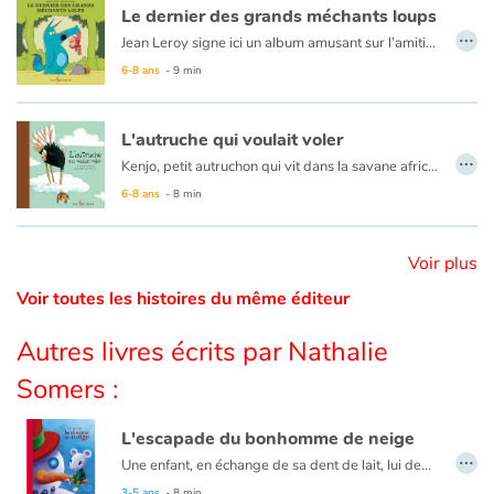
Le dernier des grands méchants loups
…
Jean Leroy signe ici un album amusant sur l’amitié et sur ce qui nous fait peur (ou non), mettant en scène d’un côté, une petite fille qui a tout vu, et de l’autre, un grand méchant loup qui n’effraie plus personne. Au texte amusant et plein de sensibilité, qui multiplie les clins d’œil au Petit Chaperon rouge, se greffent les illustrations vives et spontanées d’Olivier Dutto.
Catalogue anglais
6-8 ans
- 9 min
L'autruche qui voulait voler
Contraste +
…
Kenjo, petit autruchon qui vit dans la savane africaine avec sa famille rêve de voler. Mais une autruche, cela ne vole pas…
Un très joli conte magnifiquement illustré qui apprend aux enfants à croire en leurs rêves.
6-8 ans
- 8 min
Aide
Accueil
Voir plus
Voir toutes les histoires du même éditeur
Famille
Autres livres écrits par Nathalie
Écoles
Somers :
Médiathèques
L'escapade du bonhomme de neige
…
Une enfant, en échange de sa dent de lait, lui demande de sauver son bonhomme de neige plutôt que de lui donner la pièce habituelle. Intriguée, Quenotte tentera de le sauver et cela ne sera pas de tout repos! Les enfants riront en lisant les aventures de ce bonhomme de neige si enjoué. Et ils seront ravis de la tournure des événements à la fin. En espérant qu'ils ne seront pas trop nombreux à demander un service à cette gentille Quenotte...
Vidéos & Tutoriaux
3-5 ans
- 8 min