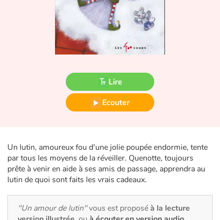
Fable, mythe, littérature et poésie
Princesses et princes, rois, reines et dragons
Ogres, monstres et sorcières
Héroïnes et héros
Lire
Écologie, nature, saisons
Ecouter
Les animaux
Un lutin, amoureux fou d'une jolie poupée endormie, tente
Voyage, épopée, enquête, aventure
par tous les moyens de la réveiller. Quenotte, toujours
prête à venir en aide à ses amis de passage, apprendra au
Autour du monde
lutin de quoi sont faits les vrais cadeaux.
Apprentissage
"Un amour de lutin"
vous est proposé
à la lecture
version illustrée
, ou
à écouter en version audio