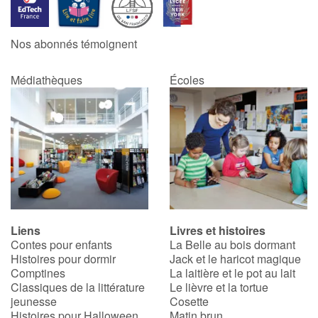
Catalogue anglais
Nos abonnés témoignent
Médiathèques
Écoles
Contraste +
Aide
Accueil
Famille
Liens
Livres et histoires
Écoles
Contes pour enfants
La Belle au bois dormant
Histoires pour dormir
Jack et le haricot magique
Médiathèques
Comptines
La laitière et le pot au lait
Classiques de la littérature
Le lièvre et la tortue
jeunesse
Cosette
Vidéos & Tutoriaux
Histoires pour Halloween
Matin brun