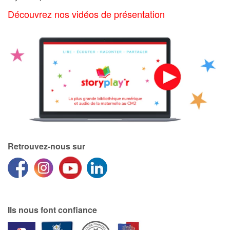
Art, espace, activité
Découvrez nos vidéos de présentation
Documentaires
En famille
Quotidien et loisirs
À l'école
Fêtes et évènements
Retrouvez-nous sur
Amour et amitié
Sujets de société
Émotions et sentiments
Ils nous font confiance
Formats et illustrations