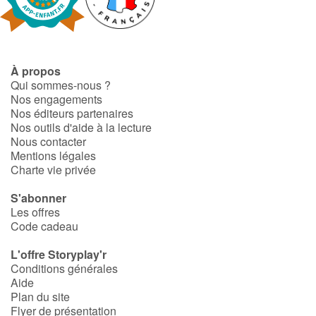
Fable, mythe, littérature et poésie
Princesses et princes, rois, reines et dragons
À propos
Ogres, monstres et sorcières
Qui sommes-nous ?
Nos engagements
Héroïnes et héros
Nos éditeurs partenaires
Nos outils d'aide à la lecture
Nous contacter
Écologie, nature, saisons
Mentions légales
Charte vie privée
Les animaux
S'abonner
Les offres
Voyage, épopée, enquête, aventure
Code cadeau
Autour du monde
L'offre Storyplay'r
Conditions générales
Aide
Apprentissage
Plan du site
Flyer de présentation