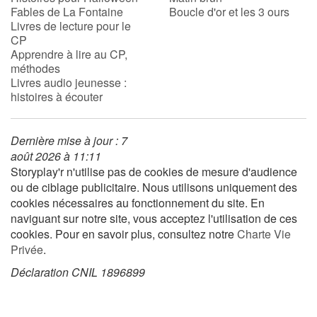
Fables de La Fontaine
Boucle d'or et les 3 ours
Livres de lecture pour le
CP
Blog
Apprendre à lire au CP,
méthodes
Actualités
Livres audio jeunesse :
histoires à écouter
Par thématique
Dernière mise à jour : 7
Rencontres et témoignages
août 2026 à 11:11
Storyplay'r n'utilise pas de cookies de mesure d'audience
Contes d'ici et d'ailleurs
ou de ciblage publicitaire. Nous utilisons uniquement des
cookies nécessaires au fonctionnement du site. En
Autour de la lecture
naviguant sur notre site, vous acceptez l'utilisation de ces
cookies. Pour en savoir plus, consultez notre
Charte Vie
Apprendre à lire
Privée
.
Déclaration CNIL 1896899
Livre audio
Activités et ateliers