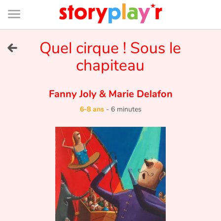
Connexion
Menu
Contenu
Recherche
Bibliothèque
Bas
de
page
Menu
➜
Quel cirque ! Sous le
EN
chapiteau
Je me connecte
Fanny Joly
&
Marie Delafon
Tester gratuitement
6-8 ans
-
6 minutes
Bibliothèque
Prix
Accueil
Contes d'ici et d'ailleurs