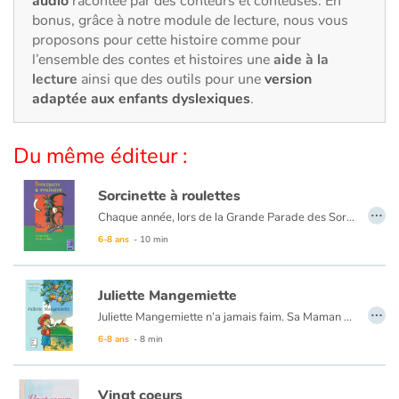
audio
racontée par des conteurs et conteuses. En
Art, espace, activité
bonus, grâce à notre module de lecture, nous vous
proposons pour cette histoire comme pour
Documentaires
l’ensemble des contes et histoires une
aide à la
lecture
ainsi que des outils pour une
version
En famille
adaptée aux enfants dyslexiques
.
Quotidien et loisirs
Du même éditeur :
À l'école
Sorcinette à roulettes
…
Chaque année, lors de la Grande Parade des Sorciers, les Dubalai remportent le Chaudron d'Or ! Mais la cadette, Sorcinette, ne semble pas très douée et loupe tous ses sorts. Pourtant, cette année, Sorcinette doit participer au concours. Sa famille est très inquiète...
Fêtes et évènements
6-8 ans
- 10 min
Amour et amitié
Juliette Mangemiette
…
Sujets de société
Juliette Mangemiette n’a jamais faim. Sa Maman est très inquiète. Elle essaie toutes ses recettes !
6-8 ans
- 8 min
Émotions et sentiments
Vingt coeurs
Formats et illustrations