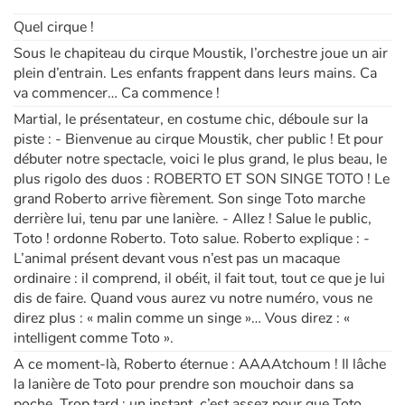
Quel cirque !
Apprendre les langues
Sous le chapiteau du cirque Moustik, l’orchestre joue un air
plein d’entrain. Les enfants frappent dans leurs mains. Ca
Dyslexie, troubles de la lecture
va commencer… Ca commence !
Martial, le présentateur, en costume chic, déboule sur la
Nos listes de lecture
piste : - Bienvenue au cirque Moustik, cher public ! Et pour
débuter notre spectacle, voici le plus grand, le plus beau, le
Les plus lus
plus rigolo des duos : ROBERTO ET SON SINGE TOTO ! Le
grand Roberto arrive fièrement. Son singe Toto marche
derrière lui, tenu par une lanière. - Allez ! Salue le public,
Coups de coeur
Toto ! ordonne Roberto. Toto salue. Roberto explique : -
L’animal présent devant vous n’est pas un macaque
ordinaire : il comprend, il obéit, il fait tout, tout ce que je lui
dis de faire. Quand vous aurez vu notre numéro, vous ne
direz plus : « malin comme un singe »… Vous direz : «
intelligent comme Toto ».
A ce moment-là, Roberto éternue : AAAAtchoum ! Il lâche
la lanière de Toto pour prendre son mouchoir dans sa
poche. Trop tard : un instant, c’est assez pour que Toto