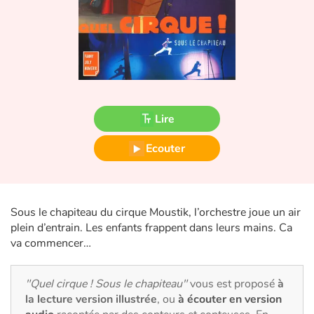
Fable, mythe, littérature et poésie
Princesses et princes, rois, reines et dragons
Ogres, monstres et sorcières
Héroïnes et héros
Lire
Écologie, nature, saisons
Ecouter
Les animaux
Sous le chapiteau du cirque Moustik, l’orchestre joue un air
Voyage, épopée, enquête, aventure
plein d’entrain. Les enfants frappent dans leurs mains. Ca
va commencer…
Autour du monde
Apprentissage
"Quel cirque ! Sous le chapiteau"
vous est proposé
à
la lecture version illustrée
, ou
à écouter en version