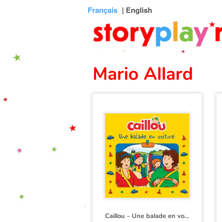
Connexion
Menu
Contenu
Recherche
Bibliothèque
Bas
Français
| English
de
page
Mario Allard
Caillou - Une balade en voiture