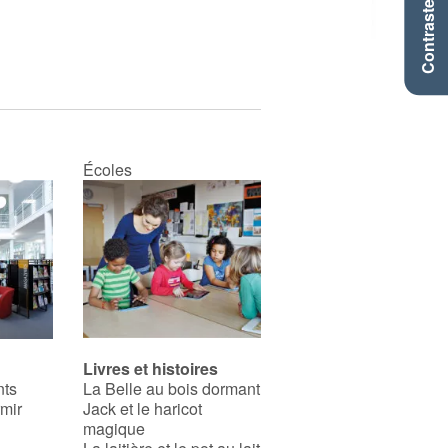
Contraste +
Écoles
Livres et histoires
nts
La Belle au bois dormant
rmir
Jack et le haricot
magique