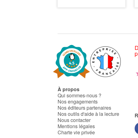
peut endosser plusieurs
rôles. Caillou aura toujours
une place particulière dans le
cœur de son grand-père. Le
livre comprend un jeu de
mémoire de 32 cartes, idéal
pour aiguiser son sens de
l'observation, améliorer sa
mémoire ou simplement
D
s'amuser
p
Ce livre est disponible en
français :
Caillou -
l'entraîneur de soccer
À propos
Qui sommes-nous ?
Nos engagements
Nos éditeurs partenaires
Nos outils d'aide à la lecture
R
Nous contacter
Mentions légales
Charte vie privée