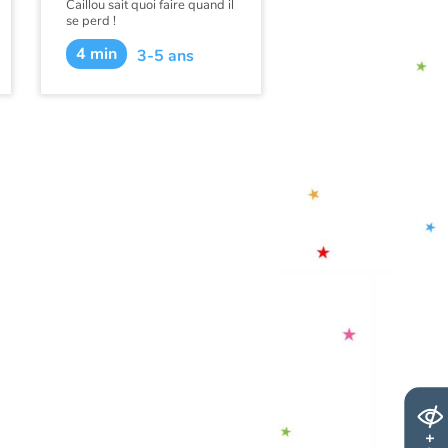
Caillou sait quoi faire quand il
se perd !
Caillou et sa famille vont au
4 min
3-5 ans
musée d'histoire naturelle
pour voir les dinosaures.
Caillou adore regarder leurs
squelettes et découvrir les
différentes espèces de
dinosaures.
Quand il perd les autres de
vue, il sait qu'il doit rester sur
place jusqu'à ce que maman
revienne le chercher. Et
quand il se rend compte qu'il
a oublié Rexy quelque part,
Caillou découvre le service
des objets trouvés. Il revient
sur ses pas jusqu'à ce qu'il
retrouve son ami dinosaure.
Ce livre est disponible en
français :
Caillou sur la trace
des dinosaures