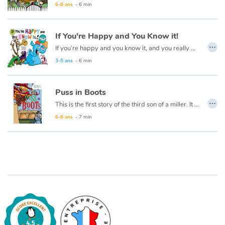
Art, espace, activité
6-8 ans
- 6 min
Documentaires
If You're Happy and You Know it!
…
If you’re happy and you know it, and you really want to show it…party like an animal in this silly, colorful book!
En famille
3-5 ans
- 6 min
Quotidien et loisirs
Puss in Boots
…
À l'école
This is the first story of the third son of a miller. It is also the story of a cat...
6-8 ans
- 7 min
Fêtes et évènements
Amour et amitié
Sujets de société
Émotions et sentiments
Formats et illustrations