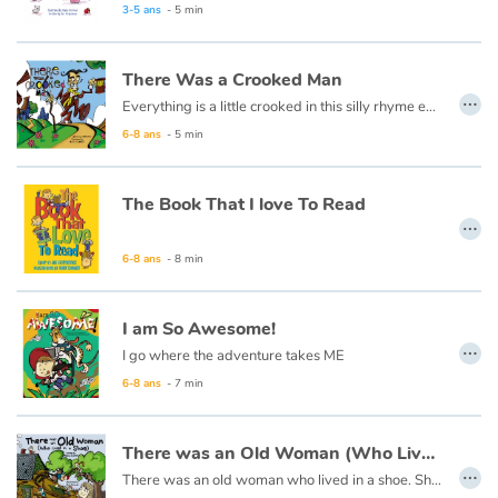
Fable, mythe, littérature et poésie
3-5 ans
- 5 min
Princesses et princes, rois, reines et dragons
There Was a Crooked Man
…
Everything is a little crooked in this silly rhyme everyone loves to recite.
Ogres, monstres et sorcières
6-8 ans
- 5 min
Héroïnes et héros
The Book That I love To Read
…
Écologie, nature, saisons
6-8 ans
- 8 min
Les animaux
I am So Awesome!
Voyage, épopée, enquête, aventure
…
I go where the adventure takes ME
6-8 ans
- 7 min
Autour du monde
Apprentissage
There was an Old Woman (Who Lived in a Shoe)
…
There was an old woman who lived in a shoe. She had so many children, she didn’t know what to do.