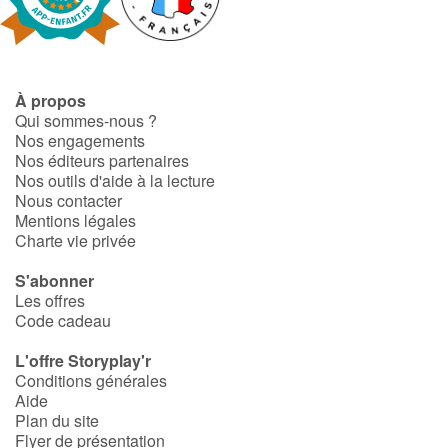
Catalogue anglais
À propos
Qui sommes-nous ?
Contraste +
Nos engagements
Nos éditeurs partenaires
Nos outils d'aide à la lecture
Aide
Nous contacter
Mentions légales
Accueil
Charte vie privée
S'abonner
Famille
Les offres
Code cadeau
Écoles
L'offre Storyplay'r
Médiathèques
Conditions générales
Aide
Plan du site
Vidéos & Tutoriaux
Flyer de présentation