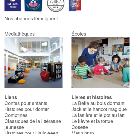
Apprendre les langues
Nos abonnés témoignent
Dyslexie, troubles de la lecture
Médiathèques
Écoles
Nos listes de lecture
Les plus lus
Coups de coeur
Liens
Livres et histoires
Contes pour enfants
La Belle au bois dormant
Histoires pour dormir
Jack et le haricot magique
Comptines
La laitière et le pot au lait
Classiques de la littérature
Le lièvre et la tortue
jeunesse
Cosette
Histoires pour Halloween
Matin brun