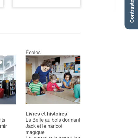
Contraste +
Écoles
Livres et histoires
nts
La Belle au bois dormant
rmir
Jack et le haricot
magique