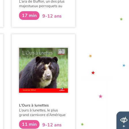
L’ara de Buffon, un des plus
majestueux perroquets au
monde, a presque disparu.
17 min
Mieux le connaître pour
9-12 ans
sauver son espèce.
L'Ours à lunettes
L’ours à lunettes, le plus
grand carnivore d’Amérique
du Sud, a presque disparu.
11 min
Mieux le connaître pour
9-12 ans
sauver son espèce.