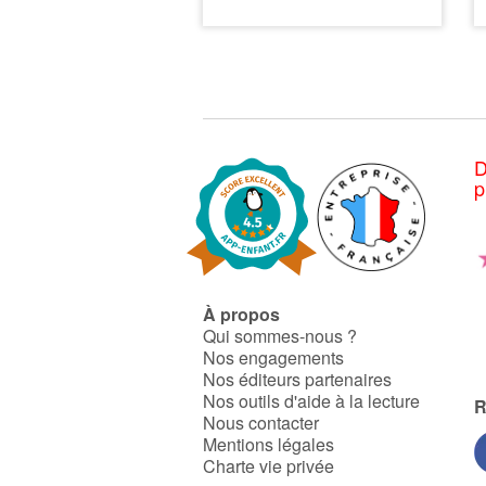
par la folie des hommes, s’il a
disparu de son habitat
d’origine, le lion de l’Atlas ne
s’est pourtant pas totalement
éteint…
D
p
À propos
Qui sommes-nous ?
Nos engagements
Nos éditeurs partenaires
Nos outils d'aide à la lecture
R
Nous contacter
Mentions légales
Charte vie privée