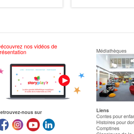
répandue sur le littoral sud,
l’histoire de Tupi, le petit
de la France à la Turquie, ne
tapir, qui voit le jour dans la
subsiste maintenant que sous
forêt atlantique. À sa
la forme de quelques
naissance il ressemble à un
populations isolées, faisant
marcassin à la fourrure rayée
d'elle l'un des reptiles les plus
comme un pyjama. Il joue
menacés dans le monde.
dans l’eau, mange des
plantes aquatiques… Mais le
guépard rôde et d’autres
écouvrez nos vidéos de
dangers le guettent ! On doit
Médiathèques
résentation
protéger le tapir en
sauvegardant son
environnement, une forêt
luxuriante que l’homme
détruit plus vite qu’elle ne
pousse.
Liens
etrouvez-nous sur
Contes pour enfa
Histoires pour do
Comptines