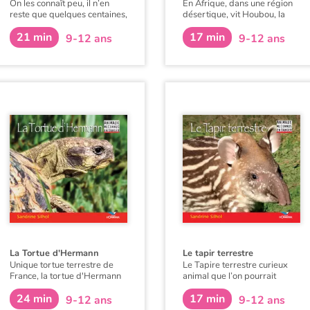
On les connaît peu, il n’en
En Afrique, dans une région
reste que quelques centaines,
désertique, vit Houbou, la
quelques milliers sur la
girafe blanche du Niger, au
21 min
17 min
planète. Menacés de
milieu du dernier troupeau de
9-12 ans
9-12 ans
disparition, ces animaux
cette espèce sur la terre.
méconnus sont en danger !
La Tortue d'Hermann
Le tapir terrestre
Unique tortue terrestre de
Le Tapire terrestre curieux
France, la tortue d'Hermann
animal que l’on pourrait
vit dans le maquis
comparer à un hippopotame
24 min
17 min
méditerranéen. Cette tortue
muni d’une trompe, habite l’
9-12 ans
9-12 ans
autrefois largement
Amérique du Sud. Découvre