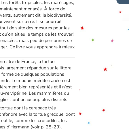
Les forêts tropicales, les marécages,
t maintenant menacés. À force de
ants, autrement dit, la biodiversité.
vivent sur terre. Il se pourrait
 tout de suite des mesures pour les
qu’on ait eu le temps de les trouver!
menacées, mais peu de personnes se
ger. Ce livre vous apprendra à mieux
restre de France, la tortue
s largement répandue sur le littoral
la forme de quelques populations
e monde. Le maquis méditerranéen est
èrement bien représentés et il n’est
uleuvre vipérine. Les mammifères du
glier sont beaucoup plus discrets.
tortue dont la carapace très
confondre avec la tortue grecque, dont
 reptile, comme les crocodiles, les
ues d’Hermann (voir p. 28-29).