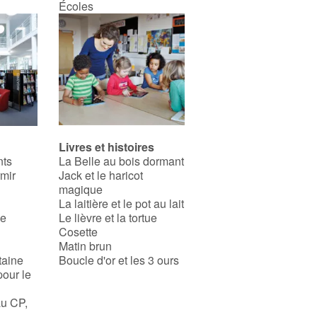
Écoles
Livres et histoires
nts
La Belle au bois dormant
rmir
Jack et le haricot
magique
La laitière et le pot au lait
se
Le lièvre et la tortue
Cosette
Matin brun
taine
Boucle d'or et les 3 ours
pour le
au CP,