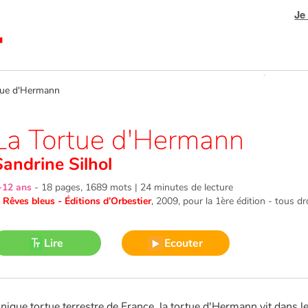
Je
ue d'Hermann
La Tortue d'Hermann
Sandrine Silhol
-12 ans
-
18 pages, 1689 mots | 24 minutes de lecture
©
Rêves bleus - Éditions d’Orbestier
, 2009
, pour la 1ère édition - tous dr
Lire
Ecouter
nique tortue terrestre de France, la tortue d'Hermann vit dans 