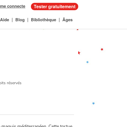
 me connecte
Tester gratuitement
|
|
|
Aide
Blog
Bibliothèque
Âges
oits réservés
le maquis méditerranéen. Cette tortue