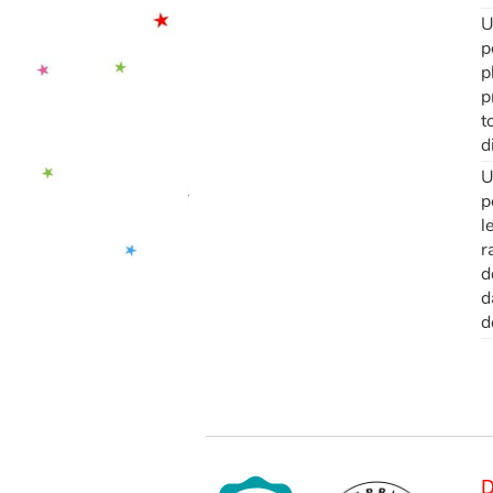
U
p
p
p
t
d
U
p
l
r
d
d
d
D