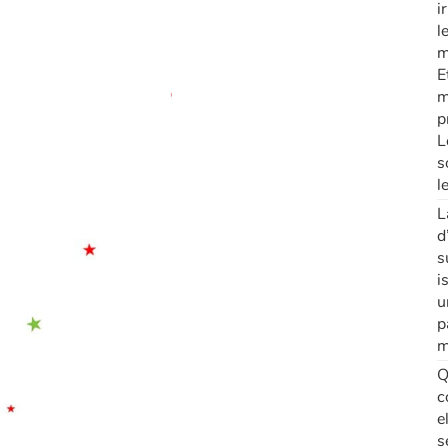
i
l
m
E
m
p
L
s
l
L
d
s
i
u
p
m
Q
c
e
s