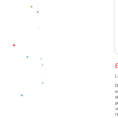
E
L
D
e
d
p
v
l