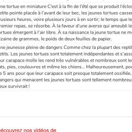
ne tortue en miniature C’est à la fin de l’été que se produit l’éclo
etite pointe placée à l’avant de leur bec, les jeunes tortues casse
lusieurs heures, voire plusieurs jours à en sortir; le temps que le
remier repas, se résorbe. À la faveur d’une averse qui ameubli l
ortues émergent à l’air libre. À sa naissance la jeune tortue ne
izaine de grammes, le poids de deux feuilles de papier.
ne jeunesse pleine de dangers Comme chez la plupart des reptile
etits. Les jeunes tortues sont totalement indépendantes et s’as
eur carapace molle les rend très vulnérables et nombreux sont leu
ats, pies, couleuvres et même les chiens… Malheureusement, pour e
e 5 ans pour que leur carapace soit presque totalement ossifiée, 
angers qui menacent les jeunes tortues sont tellement nombreux
eux survivrait !
écouvrez nos vidéos de