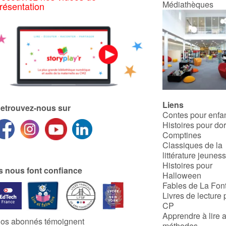
Médiathèques
résentation
Liens
etrouvez-nous sur
Contes pour enfa
Histoires pour do
Comptines
Classiques de la
littérature jeunes
Histoires pour
ls nous font confiance
Halloween
Fables de La Fon
Livres de lecture 
CP
Apprendre à lire 
os abonnés témoignent
méthodes