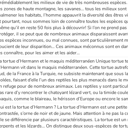
rrémédiablement les milieux de vie de très nombreuses espèces. 
es zones de haute montagne, les savanes… tous les milieux son
almener les habitats, l’homme appauvrit la diversité des êtres viv
t pourtant, nous sommes loin de connaître toutes les espèces qui 
ême qu’il en reste 50 fois plus à découvrir! Si l’on ne prend pas
rotéger, il se peut que de nombreux animaux disparaissent avant 
es espèces inconnues, ou mal connues, sont particulièrement 
oucient de leur disparition… Ces animaux méconnus sont en dan
es connaître, pour les aimer et les aider…
a tortue d’Hermann et le maquis méditerranéen Unique tortue ter
’Hermann vit dans le maquis méditerranéen. Cette tortue autrefoi
ud, de la France à la Turquie, ne subsiste maintenant que sous 
solées, faisant d’elle l’un des reptiles les plus menacés dans l
n refuge pour de nombreux animaux. Les reptiles y sont particuli
as rare d’y rencontrer le chatoyant lézard vert, ou la timide co
aquis, comme le blaireau, le hérisson d’Europe ou encore le san
ui est la tortue d’Hermann ? La tortue d’Hermann est une petite 
ontrastée, s’orne de noir et de jaune. Mais attention à ne pas la 
lle se différencie par plusieurs caractéristiques. La tortue est un
erpents et les lézards… On distingue deux sous-espèces de tort