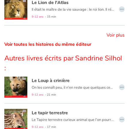
Le Lion de l'Atlas
…
Il était le maître de la vie sauvage : le roi lion. Il régnait sur les montagnes d’Afrique du Nord, bordant la Méditerranée. Aujourd’hui, par la folie des hommes, s’il a disparu de son habitat d’origine, le lion de l’Atlas ne s’est pourtant pas totalement éteint…
Catalogue anglais
9-12 ans
- 15 min
Voir plus
Contraste +
Voir toutes les histoires du même éditeur
Aide
Autres livres écrits par Sandrine Silhol
:
Accueil
Le Loup à crinière
Famille
…
On les connaît peu, il n’en reste que quelques centaines, quelques milliers sur la planète. Menacés de disparition, ces animaux méconnus sont en danger !
Écoles
9-12 ans
- 21 min
Médiathèques
Le tapir terrestre
…
Le Tapire terrestre curieux animal que l’on pourrait comparer à un hippopotame muni d’une trompe, habite l’ Amérique du Sud. Découvre l’histoire de Tupi, le petit tapir, qui voit le jour dans la forêt atlantique. À sa naissance il ressemble à un marcassin à la fourrure rayée comme un pyjama. Il joue dans l’eau, mange des plantes aquatiques… Mais le guépard rôde et d’autres dangers le guettent ! On doit protéger le tapir en sauvegardant son environnement, une forêt luxuriante que l’homme détruit plus vite qu’elle ne pousse.
Vidéos & Tutoriaux
9-12 ans
- 17 min