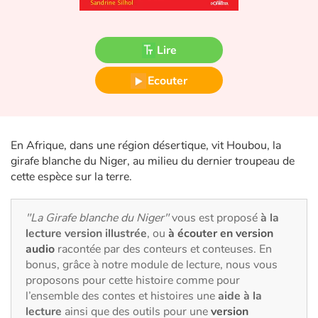
Fable, mythe, littérature et poésie
Princesses et princes, rois, reines et dragons
Lire
Ogres, monstres et sorcières
Ecouter
Héroïnes et héros
En Afrique, dans une région désertique, vit Houbou, la
Écologie, nature, saisons
girafe blanche du Niger, au milieu du dernier troupeau de
cette espèce sur la terre.
Les animaux
Voyage, épopée, enquête, aventure
"La Girafe blanche du Niger"
vous est proposé
à la
lecture version illustrée
, ou
à écouter en version
audio
racontée par des conteurs et conteuses. En
Autour du monde
bonus, grâce à notre module de lecture, nous vous
proposons pour cette histoire comme pour
Apprentissage
l’ensemble des contes et histoires une
aide à la
lecture
ainsi que des outils pour une
version