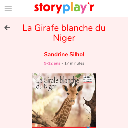
Connexion
Menu
Contenu
Recherche
Bibliothèque
Bas
de
page
Menu
➜
La Girafe blanche du
EN
Niger
Je me connecte
Sandrine Silhol
Tester gratuitement
9-12 ans
-
17 minutes
Bibliothèque
Prix
Accueil
Contes d'ici et d'ailleurs