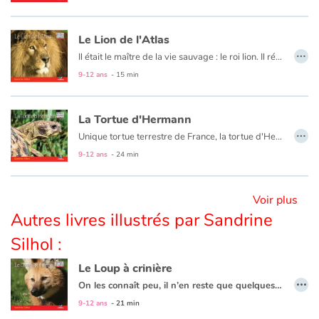
Le Lion de l'Atlas
Blog
…
Il était le maître de la vie sauvage : le roi lion. Il régnait sur les montagnes d’Afrique du Nord, bordant la Méditerranée. Aujourd’hui, par la folie des hommes, s’il a disparu de son habitat d’origine, le lion de l’Atlas ne s’est pourtant pas totalement éteint…
Actualités
9-12 ans
- 15 min
Par thématique
La Tortue d'Hermann
…
Unique tortue terrestre de France, la tortue d'Hermann vit dans le maquis méditerranéen. Cette tortue autrefois largement répandue sur le littoral sud, de la France à la Turquie, ne subsiste maintenant que sous la forme de quelques populations isolées, faisant d'elle l'un des reptiles les plus menacés dans le monde.
Rencontres et témoignages
9-12 ans
- 24 min
Contes d'ici et d'ailleurs
Voir plus
Autour de la lecture
Autres livres illustrés par Sandrine
Silhol :
Apprendre à lire
Le Loup à crinière
…
Livre audio
On les connaît peu, il n’en reste que quelques centaines, quelques milliers sur la planète. Menacés de disparition, ces animaux méconnus sont en danger !
9-12 ans
- 21 min
Activités et ateliers