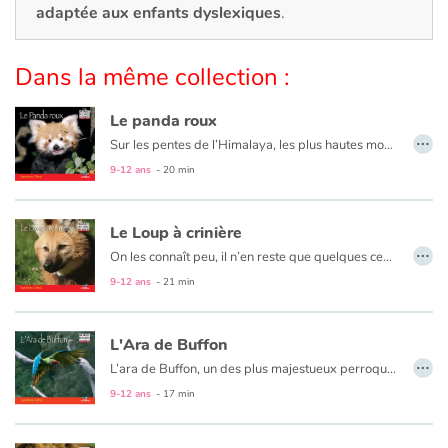
Art, espace, activité
adaptée aux enfants dyslexiques
.
Documentaires
Dans la même collection :
En famille
Le panda roux
…
Sur les pentes de l’Himalaya, les plus hautes montagnes du monde, vit Qidji, le panda roux. Depuis sa naissance jusqu’à son âge adulte, découvre son histoire et la vie de ce petit animal vif et joyeux, doux comme une peluche, qui se nourrit de feuilles de bambou, mais dont la survie et bien difficile. Menacés par la destruction des forêts tempérées, les pandas roux risquent de disparaître si on ne leur vient pas en aide.
Quotidien et loisirs
9-12 ans
- 20 min
À l'école
Le Loup à crinière
…
Fêtes et évènements
On les connaît peu, il n’en reste que quelques centaines, quelques milliers sur la planète. Menacés de disparition, ces animaux méconnus sont en danger !
9-12 ans
- 21 min
Amour et amitié
L'Ara de Buffon
Sujets de société
…
L’ara de Buffon, un des plus majestueux perroquets au monde, a presque disparu. Mieux le connaître pour sauver son espèce.
Émotions et sentiments
9-12 ans
- 17 min
Formats et illustrations