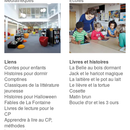
Médiathèques
Écoles
Blog
Actualités
Par thématique
Rencontres et témoignages
Liens
Livres et histoires
Contes pour enfants
La Belle au bois dormant
Contes d'ici et d'ailleurs
Histoires pour dormir
Jack et le haricot magique
Comptines
La laitière et le pot au lait
Classiques de la littérature
Le lièvre et la tortue
Autour de la lecture
jeunesse
Cosette
Histoires pour Halloween
Matin brun
Apprendre à lire
Fables de La Fontaine
Boucle d'or et les 3 ours
Livres de lecture pour le
CP
Livre audio
Apprendre à lire au CP,
méthodes
Activités et ateliers