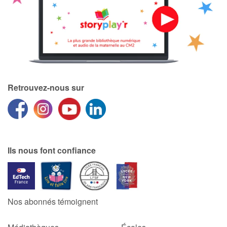
Catalogue anglais
Contraste +
Retrouvez-nous sur
Aide
Accueil
Famille
Ils nous font confiance
Écoles
Médiathèques
Nos abonnés témoignent
Vidéos & Tutoriaux