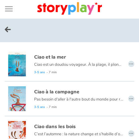
Connexion
Menu
Contenu
Recherche
Bibliothèque
Bas
de
page
Menu
➜
EN
Je me connecte
Ciao et la mer
Tester gratuitement
…
Ciao est un doudou voyageur. À la plage, il plonge dans l’eau salée et découvre le monde fascinant de la mer. Sous l’eau, il rencontre des amis aux grandes dents, des géants, des minus et même des lumières bien étranges.
3-5 ans
- 7 min
Bibliothèque
Ciao à la campagne
Prix
…
Pas besoin d'aller à l'autre bout du monde pour réaliser un voyage extraordinaire ! Ciao part à la découverte de la campagne et de ses trésors cachés. Il ne va pas tarder à se faire de nouveaux amis !
3-5 ans
- 7 min
Accueil
Ciao dans les bois
Contes d'ici et d'ailleurs
…
C’est l’automne : la nature change et s’habille d’or et de roux. Mais que fait Ciao dans les bois ? Il s’est complètement perdu…