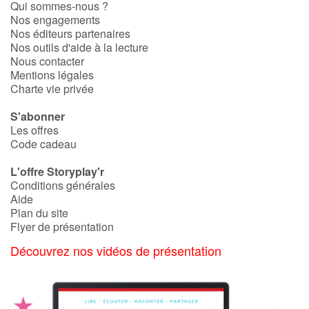
Art, espace, activité
Qui sommes-nous ?
Nos engagements
Nos éditeurs partenaires
Documentaires
Nos outils d'aide à la lecture
Nous contacter
En famille
Mentions légales
Charte vie privée
Quotidien et loisirs
S'abonner
Les offres
À l'école
Code cadeau
L'offre Storyplay'r
Fêtes et évènements
Conditions générales
Aide
Amour et amitié
Plan du site
Flyer de présentation
Sujets de société
Découvrez nos vidéos de présentation
Émotions et sentiments
Formats et illustrations