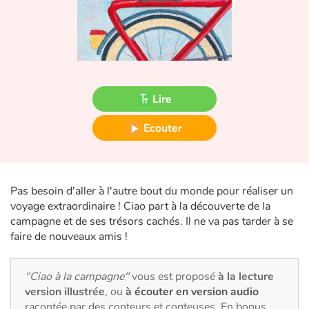
Fable, mythe, littérature et poésie
Princesses et princes, rois, reines et dragons
Ogres, monstres et sorcières
Lire
Héroïnes et héros
Ecouter
Écologie, nature, saisons
Les animaux
Pas besoin d'aller à l'autre bout du monde pour réaliser un
voyage extraordinaire ! Ciao part à la découverte de la
Voyage, épopée, enquête, aventure
campagne et de ses trésors cachés. Il ne va pas tarder à se
faire de nouveaux amis !
Autour du monde
"Ciao à la campagne"
vous est proposé
à la lecture
Apprentissage
version illustrée
, ou
à écouter en version audio
racontée par des conteurs et conteuses. En bonus,