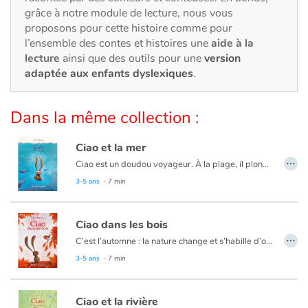
Art, espace, activité
grâce à notre module de lecture, nous vous
proposons pour cette histoire comme pour
Documentaires
l’ensemble des contes et histoires une
aide à la
lecture
ainsi que des outils pour une
version
En famille
adaptée aux enfants dyslexiques
.
Quotidien et loisirs
Dans la même collection :
À l'école
Ciao et la mer
…
Ciao est un doudou voyageur. À la plage, il plonge dans l’eau salée et découvre le monde fascinant de la mer. Sous l’eau, il rencontre des amis aux grandes dents, des géants, des minus et même des lumières bien étranges.
Fêtes et évènements
3-5 ans
- 7 min
Amour et amitié
Ciao dans les bois
…
Sujets de société
C’est l’automne : la nature change et s’habille d’or et de roux. Mais que fait Ciao dans les bois ? Il s’est complètement perdu…
Heureusement, il va bientôt rencontrer des amis extraordinaires qui vont l’aider à retrouver son chemin !
3-5 ans
- 7 min
Émotions et sentiments
Ciao et la rivière
Formats et illustrations