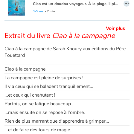
…
Ciao est un doudou voyageur. À la plage, il plonge dans l’eau salée et découvre le monde fascinant de la mer. Sous l’eau, il rencontre des amis aux grandes dents, des géants, des minus et même des lumières bien étranges.
3-5 ans
- 7 min
Apprendre les langues
Voir plus
Dyslexie, troubles de la lecture
Extrait du livre
Ciao à la campagne
Nos listes de lecture
Ciao à la campagne de Sarah Khoury aux éditions du Père
Fouettard
Les plus lus
Ciao à la campagne
Coups de coeur
La campagne est pleine de surprises !
Il y a ceux qui se baladent tranquillement...
...et ceux qui chahutent !
Parfois, on se fatigue beaucoup...
...mais ensuite on se repose à l'ombre.
Rien de plus marrant que d'apprendre à grimper...
...et de faire des tours de magie.