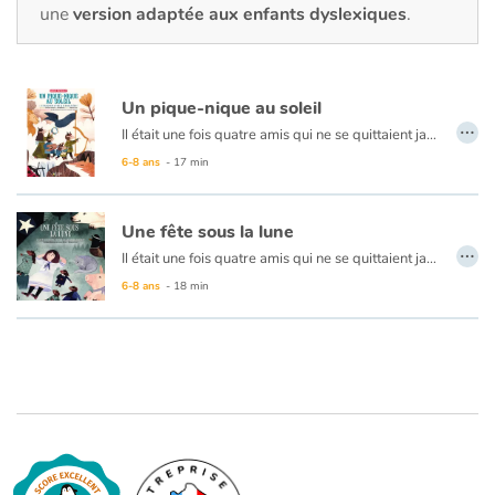
Fable, mythe, littérature et poésie
une
version adaptée aux enfants dyslexiques
.
Princesses et princes, rois, reines et dragons
Un pique-nique au soleil
Ogres, monstres et sorcières
…
Il était une fois quatre amis qui ne se quittaient jamais, ils avaient trop de plaisir ensemble. Or, depuis plusieurs semaines, la bande à Bébert s’ennuyait terriblement, car il pleuvait sans cesse. Heureusement, ils eurent la fabuleuse idée d’aller faire un pique-nique à l’abri de l’eau. Ils décidèrent alors de réparer un grand bateau pour franchir la rivière et aller vers la montagne Bleue. Accompagnés par plusieurs amis, dont une belette, un renard et un loup, ils partirent vers ce nouveau pays où ils seraient tous si merveilleusement, si magnifiquement, si formidablement bien ! Ce conte musical fera rire les enfants comme jamais. Le récit est porté par quelques chansons traditionnelles bien connues et une douzaine de compositions aussi tendres que drôles. Des illustrations d’une grande finesse accompagnent ce joyeux voyage totalement débridé.
6-8 ans
- 17 min
Héroïnes et héros
Écologie, nature, saisons
Une fête sous la lune
…
Il était une fois quatre amis qui ne se quittaient jamais comme ils avaient toujours beaucoup de plaisir ensemble. Après un voyage plein de surprises qui s’est terminé avec un grand pique-nique au soleil, les membres de la bande à Bébert décident de s’installer loin des pluies torrentielles, au sommet de la montagne Bleue. Dans ce nouveau pays, ils feront la connaissance d’une grande petite fille extraordinaire prénommée Alice, qui n’a qu’à claquer des doigts pour devenir minuscule ou géante… Ensemble, ils passeront une nuit magique à chanter et à danser sous les étoiles filantes, à planer autour de la lune !
Les animaux
La suite d’Un pique-nique au soleil gagne encore en enchantement grâce à ses clins d’œil à Lewis Carroll et aux chansons de Jérôme Minière.
6-8 ans
- 18 min
Voyage, épopée, enquête, aventure
Autour du monde
Apprentissage