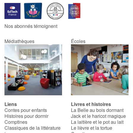
Blog
Nos abonnés témoignent
Actualités
Médiathèques
Écoles
Par thématique
Rencontres et témoignages
Contes d'ici et d'ailleurs
Autour de la lecture
Apprendre à lire
Liens
Livres et histoires
Contes pour enfants
La Belle au bois dormant
Histoires pour dormir
Jack et le haricot magique
Livre audio
Comptines
La laitière et le pot au lait
Classiques de la littérature
Le lièvre et la tortue
Activités et ateliers