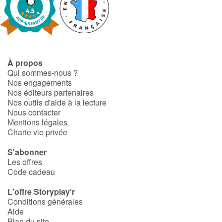
Art, espace, activité
Documentaires
En famille
À propos
Qui sommes-nous ?
Quotidien et loisirs
Nos engagements
Nos éditeurs partenaires
À l'école
Nos outils d'aide à la lecture
Nous contacter
Mentions légales
Fêtes et évènements
Charte vie privée
Amour et amitié
S'abonner
Les offres
Code cadeau
Sujets de société
L'offre Storyplay'r
Émotions et sentiments
Conditions générales
Aide
Formats et illustrations
Plan du site