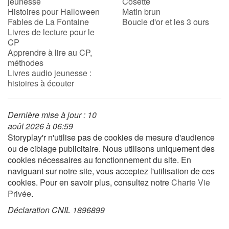
jeunesse
Cosette
Histoires pour Halloween
Matin brun
Fables de La Fontaine
Boucle d'or et les 3 ours
Apprendre les langues
Livres de lecture pour le
CP
Dyslexie, troubles de la lecture
Apprendre à lire au CP,
méthodes
Livres audio jeunesse :
Nos listes de lecture
histoires à écouter
Les plus lus
Dernière mise à jour : 10
Coups de coeur
août 2026 à 06:59
Storyplay'r n'utilise pas de cookies de mesure d'audience
ou de ciblage publicitaire. Nous utilisons uniquement des
cookies nécessaires au fonctionnement du site. En
naviguant sur notre site, vous acceptez l'utilisation de ces
cookies. Pour en savoir plus, consultez notre
Charte Vie
Privée
.
Déclaration CNIL 1896899