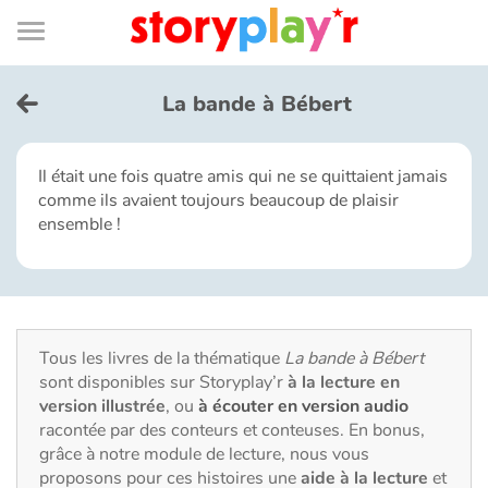
Connexion
Menu
Contenu
Recherche
Bibliothèque
Bas
de
page
Menu
➜
EN
La bande à Bébert
Je me connecte
Il était une fois quatre amis qui ne se quittaient jamais
comme ils avaient toujours beaucoup de plaisir
Tester gratuitement
ensemble !
Bibliothèque
Prix
Tous les livres de la thématique
La bande à Bébert
sont disponibles sur Storyplay’r
à la lecture en
Accueil
version illustrée
, ou
à écouter en version audio
racontée par des conteurs et conteuses. En bonus,
Contes d'ici et d'ailleurs
grâce à notre module de lecture, nous vous
proposons pour ces histoires une
aide à la lecture
et