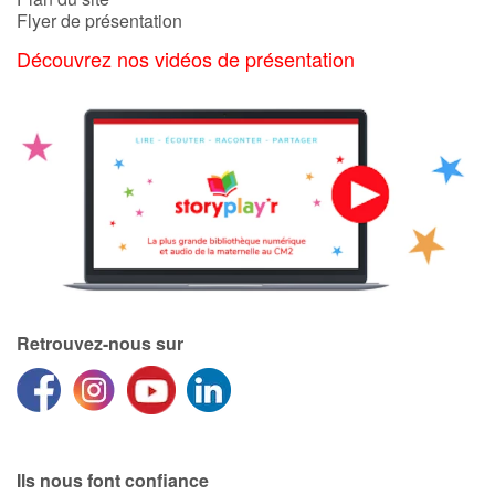
Flyer de présentation
Catalogue anglais
Découvrez nos vidéos de présentation
Contraste +
Aide
Accueil
Famille
Retrouvez-nous sur
Écoles
Médiathèques
Vidéos & Tutoriaux
Ils nous font confiance