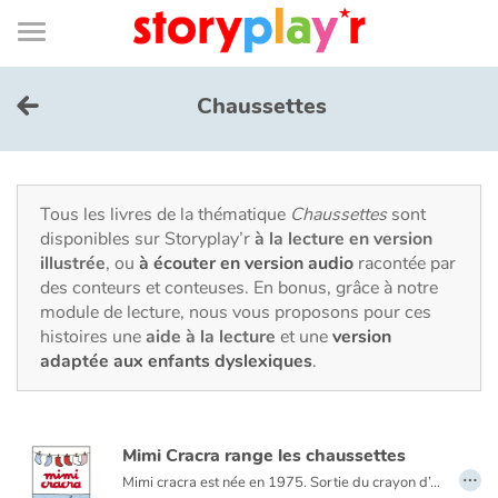
Connexion
Menu
Contenu
Recherche
Bibliothèque
Bas
de
page
Menu
➜
EN
Chaussettes
Je me connecte
Tester gratuitement
Tous les livres de la thématique
Chaussettes
sont
disponibles sur Storyplay’r
à la lecture en version
illustrée
, ou
à écouter en version audio
racontée par
Bibliothèque
des conteurs et conteuses. En bonus, grâce à notre
module de lecture, nous vous proposons pour ces
histoires une
aide à la lecture
et une
version
Prix
adaptée aux enfants dyslexiques
.
Accueil
Mimi Cracra range les chaussettes
Contes d'ici et d'ailleurs
…
Mimi cracra est née en 1975. Sortie du crayon d’Agnès Rosenstiehl pour le magazine “Pomme d’api”, cette petite fille aux joues roses et cheveux bruns à laquelle il est facile de s’identifier nous entraîne avec humour dans ses aventures quotidiennes.