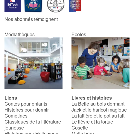
Blog
Nos abonnés témoignent
Actualités
Médiathèques
Écoles
Par thématique
Rencontres et témoignages
Contes d'ici et d'ailleurs
Autour de la lecture
Liens
Livres et histoires
Contes pour enfants
La Belle au bois dormant
Apprendre à lire
Histoires pour dormir
Jack et le haricot magique
Comptines
La laitière et le pot au lait
Livre audio
Classiques de la littérature
Le lièvre et la tortue
jeunesse
Cosette
Histoires pour Halloween
Matin brun
Activités et ateliers