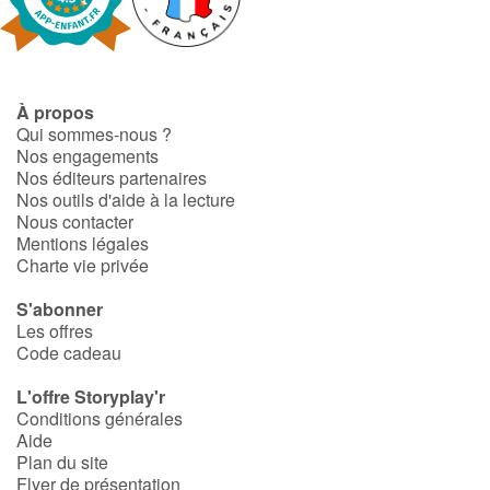
Art, espace, activité
Documentaires
En famille
À propos
Qui sommes-nous ?
Nos engagements
Quotidien et loisirs
Nos éditeurs partenaires
Nos outils d'aide à la lecture
À l'école
Nous contacter
Mentions légales
Charte vie privée
Fêtes et évènements
S'abonner
Amour et amitié
Les offres
Code cadeau
Sujets de société
L'offre Storyplay'r
Conditions générales
Émotions et sentiments
Aide
Plan du site
Flyer de présentation
Formats et illustrations