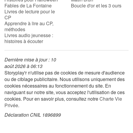
Fables de La Fontaine
Boucle d'or et les 3 ours
Livres de lecture pour le
Apprendre les langues
CP
Apprendre à lire au CP,
Dyslexie, troubles de la lecture
méthodes
Livres audio jeunesse :
histoires à écouter
Nos listes de lecture
Les plus lus
Dernière mise à jour : 10
août 2026 à 06:13
Storyplay'r n'utilise pas de cookies de mesure d'audience
Coups de coeur
ou de ciblage publicitaire. Nous utilisons uniquement des
cookies nécessaires au fonctionnement du site. En
naviguant sur notre site, vous acceptez l'utilisation de ces
cookies. Pour en savoir plus, consultez notre
Charte Vie
Privée
.
Déclaration CNIL 1896899