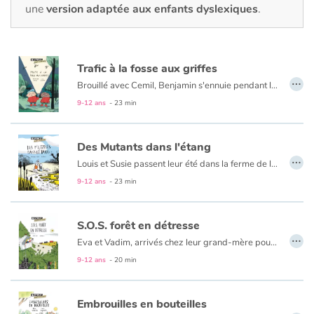
Fable, mythe, littérature et poésie
une
version adaptée aux enfants dyslexiques
.
Princesses et princes, rois, reines et dragons
Trafic à la fosse aux griffes
Ogres, monstres et sorcières
…
Brouillé avec Cemil, Benjamin s'ennuie pendant les vacances. Mais quand il découvre d'étranges allées et venues près de la maison de son nouveau voisin, il court demander de l'aide à son meilleur ami. Réconciliés, les deux détectives en herbe vont mener l'enquête. Cages, cris, plumes, pots de glu... les indices s'accumulent : un odieux trafic se trame dans ce petit coin de Normandie.
9-12 ans
- 23 min
Héroïnes et héros
Écologie, nature, saisons
Des Mutants dans l'étang
…
Louis et Susie passent leur été dans la ferme de leur grand-tante. Partis explorer les environs, ils tombent sur un étang pas encore asséché par la canicule. Mais d’étranges poissons aux yeux globuleux y côtoient d’inquiétants têtards à six pattes. Quelques jours plus tard, quand ils reviennent pêcher aux aurores, les deux enfants surprennent un bruit de moteur, le clapotis d’un liquide qui se déverse et le faisceau d’une lampe dans la nuit. Bizarre. Tout comme les maux de ventre, de tête, de peau… dont souffrent depuis peu leur famille et les animaux de la ferme. Avec leurs parents et leur chien Morderire, ils vont alors mener l’enquête pour élucider ces mystères et découvrir que l’usine voisine rejette ses déchets toxiques dans l’étang.
Les animaux
9-12 ans
- 23 min
Voyage, épopée, enquête, aventure
S.O.S. forêt en détresse
…
Eva et Vadim, arrivés chez leur grand-mère pour les vacances d’été, sont impatients de retrouver leur cabane haut perchée. Enfouie dans les arbres, cette cabane c’est leur quartier général depuis laquelle ils observent la forêt qui les entoure. Mais cette année, à peine arrivés dans leur QG, ils découvrent d’énormes trous qui ont transformé la forêt en gruyère ! En allant y regarder de plus près, Eva et Vadim découvrent des empreintes qui les mènent à un bulldozer et un camion. Il est temps de prévenir Ignace, le garde forestier. Tous les trois vont mener l’enquête pour découvrir un abattage illégal d’arbres...
Autour du monde
9-12 ans
- 20 min
Apprentissage
Embrouilles en bouteilles