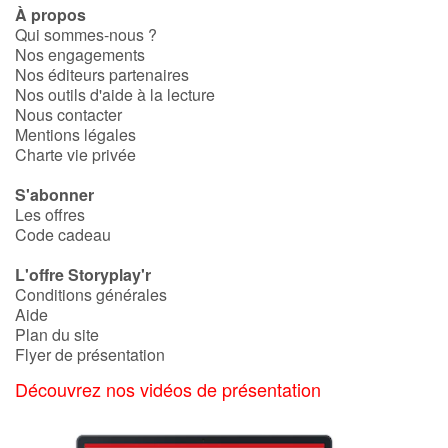
À propos
Qui sommes-nous ?
Catalogue anglais
Nos engagements
Nos éditeurs partenaires
Nos outils d'aide à la lecture
Nous contacter
Contraste +
Mentions légales
Charte vie privée
Aide
S'abonner
Les offres
Accueil
Code cadeau
L'offre Storyplay'r
Famille
Conditions générales
Aide
Écoles
Plan du site
Flyer de présentation
Médiathèques
Découvrez nos vidéos de présentation
Vidéos & Tutoriaux