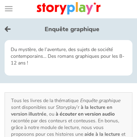
Connexion
Menu
Contenu
Recherche
Bibliothèque
Bas
de
page
Menu
➜
EN
Enquête graphique
Je me connecte
Du mystère, de l’aventure, des sujets de société
contemporains… Des romans graphiques pour les 8-
Tester gratuitement
12 ans !
Bibliothèque
Prix
Tous les livres de la thématique
Enquête graphique
sont disponibles sur Storyplay’r
à la lecture en
Accueil
version illustrée
, ou
à écouter en version audio
racontée par des conteurs et conteuses. En bonus,
Contes d'ici et d'ailleurs
grâce à notre module de lecture, nous vous
proposons pour ces histoires une
aide à la lecture
et