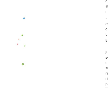
q
a
m
-
e
d
t
g
-
j
s
q
s
r
r
p