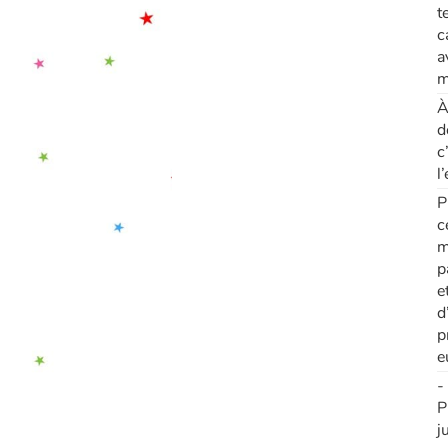
t
c
a
m
À
d
c
l
P
c
m
p
e
d
p
e
-
P
j