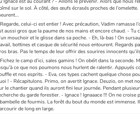
u’Ignace est au courant ? - Allons le prévenir. Alors que nous r
bîmé sur le sol. À côté, des œufs écrasés proches de l’omelette. -
eurent...
 Regarde, celui-ci est entier ! Avec précaution, Vadim ramasse l
st aussi gros que la paume de nos mains et encore chaud. - Tu cr
’un mouchoir et le glisse dans sa poche. - Eh, là-bas ! On surs
ravail, bottines et casque de sécurité nous entourent. Regards pa
ros bras. Pas le temps de leur offrir des sourires innocents qu’i
 Fichez le camp d’ici, sales gamins ! On obéit dans la seconde. M
usqu’à ce que nos poumons nous hurlent de ralentir. Appuyés co
ouffle et nos esprits. - Eva, ces types cachent quelque chose po
uoi ! - Récapitulons. Primo, on avertit Ignace. Deuzio, on met no
ur le chantier quand ils auront fini leur journée. Pendant plusieu
echerche du garde forestier. - Ignace ! Ignaaace !!! On ne croise 
ibambelle de fourmis. La forêt du bout du monde est immense. Il
arcourir de long en large.