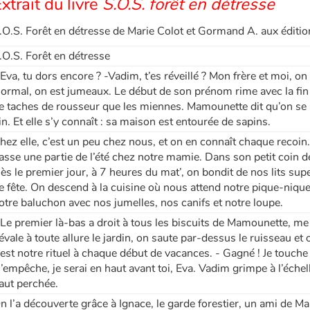
xtrait du livre
S.O.S. forêt en détresse
.O.S. Forêt en détresse de Marie Colot et Gormand A. aux éditio
.O.S. Forêt en détresse
 Eva, tu dors encore ? -Vadim, t’es réveillé ? Mon frère et moi,
ormal, on est jumeaux. Le début de son prénom rime avec la fin
e taches de rousseur que les miennes. Mamounette dit qu’on
in. Et elle s’y connaît : sa maison est entourée de sapins.
hez elle, c’est un peu chez nous, et on en connaît chaque recoin
asse une partie de l’été chez notre mamie. Dans son petit coin de
ès le premier jour, à 7 heures du mat’, on bondit de nos lits sup
e fête. On descend à la cuisine où nous attend notre pique-nique
otre baluchon avec nos jumelles, nos canifs et notre loupe.
 Le premier là-bas a droit à tous les biscuits de Mamounette, me 
évale à toute allure le jardin, on saute par-dessus le ruisseau et 
’est notre rituel à chaque début de vacances. - Gagné ! Je touche 
’empêche, je serai en haut avant toi, Eva. Vadim grimpe à l’éche
aut perchée.
n l’a découverte grâce à Ignace, le garde forestier, un ami de M