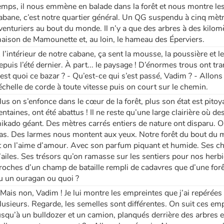
emps, il nous emmène en balade dans la forêt et nous montre les
abane, c’est notre quartier général. Un QG suspendu à cinq mè
venturiers au bout du monde. Il n’y a que des arbres à des kilomè
aison de Mamounette et, au loin, le hameau des Éperviers.
 l’intérieur de notre cabane, ça sent la mousse, la poussière et 
epuis l’été dernier. À part... le paysage ! D’énormes trous ont tra
’est quoi ce bazar ? - Qu’est-ce qui s’est passé, Vadim ? - Allon
’échelle de corde à toute vitesse puis on court sur le chemin.
lus on s’enfonce dans le cœur de la forêt, plus son état est pitoy
entaines, ont été abattus ! Il ne reste qu’une large clairière où d
ikado géant. Des mètres carrés entiers de nature ont disparu. O
as. Des larmes nous montent aux yeux. Notre forêt du bout du m
t on l’aime d’amour. Avec son parfum piquant et humide. Ses ch
’ailes. Ses trésors qu’on ramasse sur les sentiers pour nos herbi
roches d’un champ de bataille rempli de cadavres que d’une forê
u un ouragan ou quoi ?
 Mais non, Vadim ! Je lui montre les empreintes que j’ai repérées
lusieurs. Regarde, les semelles sont différentes. On suit ces em
usqu’à un bulldozer et un camion, planqués derrière des arbres 