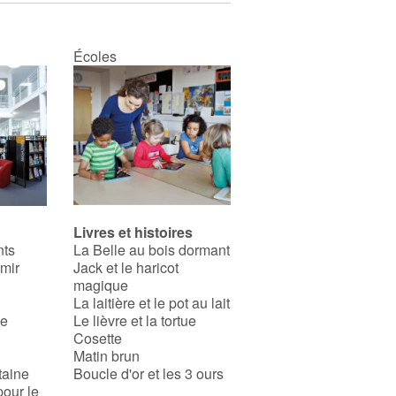
Écoles
Livres et histoires
nts
La Belle au bois dormant
rmir
Jack et le haricot
magique
La laitière et le pot au lait
se
Le lièvre et la tortue
Cosette
Matin brun
taine
Boucle d'or et les 3 ours
pour le