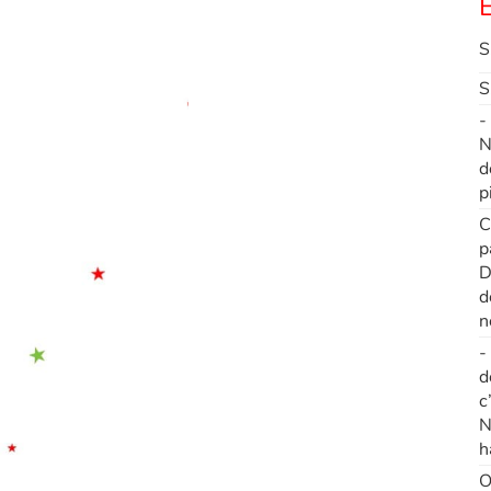
E
S
S
-
N
d
p
C
p
D
d
n
-
d
c
N
h
O