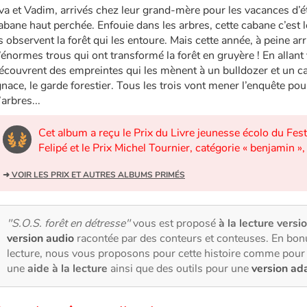
va et Vadim, arrivés chez leur grand-mère pour les vacances d’ét
abane haut perchée. Enfouie dans les arbres, cette cabane c’est l
ls observent la forêt qui les entoure. Mais cette année, à peine a
’énormes trous qui ont transformé la forêt en gruyère ! En allant
écouvrent des empreintes qui les mènent à un bulldozer et un ca
gnace, le garde forestier. Tous les trois vont mener l’enquête pou
’arbres...
Cet album a reçu le Prix du Livre jeunesse écolo du Festi
Felipé et le Prix Michel Tournier, catégorie « benjamin »
➜
VOIR LES PRIX ET AUTRES ALBUMS PRIMÉS
"S.O.S. forêt en détresse"
vous est proposé
à la lecture versio
version audio
racontée par des conteurs et conteuses. En bon
lecture, nous vous proposons pour cette histoire comme pour 
une
aide à la lecture
ainsi que des outils pour une
version ad