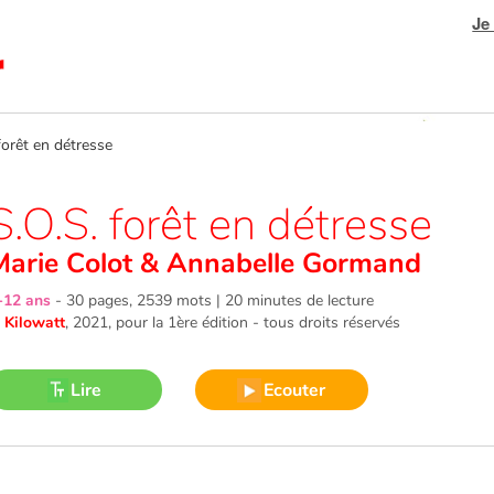
Je
orêt en détresse
S.O.S. forêt en détresse
Marie Colot
&
Annabelle Gormand
-12 ans
-
30 pages, 2539 mots | 20 minutes de lecture
©
Kilowatt
, 2021
, pour la 1ère édition - tous droits réservés
Lire
Ecouter