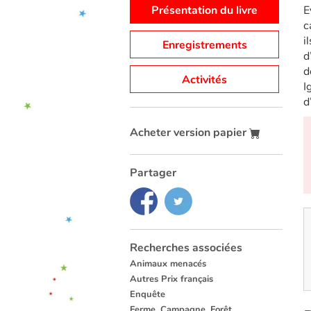
Présentation du livre
E
c
i
Enregistrements
d
d
Activités
I
d
Acheter version papier
Partager
Recherches associées
Animaux menacés
Autres Prix français
Enquête
Ferme, Campagne, Forêt